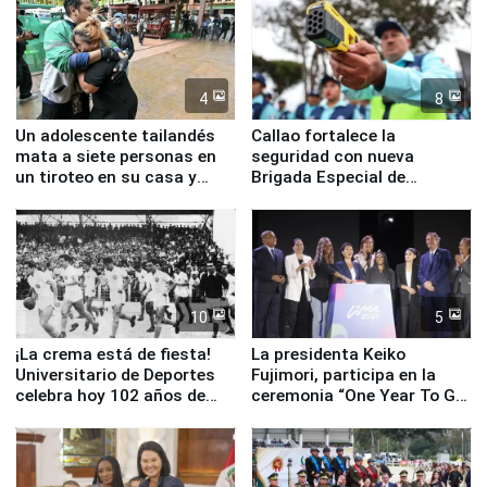
4
8
Un adolescente tailandés
Callao fortalece la
mata a siete personas en
seguridad con nueva
un tiroteo en su casa y
Brigada Especial de
escuela
Turismo y moderno
equipamiento para
Serenazgo
10
5
¡La crema está de fiesta!
La presidenta Keiko
Universitario de Deportes
Fujimori, participa en la
celebra hoy 102 años de
ceremonia “One Year To Go
fundación
de Lima 2027”