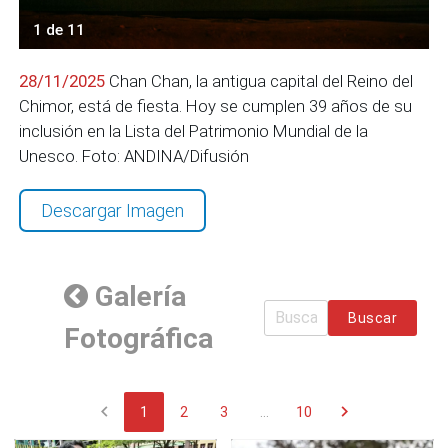
1 de 11
28/11/2025
Chan Chan, la antigua capital del Reino del
Chimor, está de fiesta. Hoy se cumplen 39 años de su
inclusión en la Lista del Patrimonio Mundial de la
Unesco. Foto: ANDINA/Difusión
Descargar Imagen
Galería
Buscar
Fotográfica
chevron_left
chevron_right
1
2
3
...
10