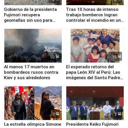
Gobierno de la presidenta
Tras 10 horas de intenso
Fujimori recupera
trabajo bomberos logran
geomallas sin uso para
controlar el incendio en una
proteger Santa Eulalia ante
planta química de Santiago
Fenómeno El Niño
de Chile
10
15
Al menos 17 muertos en
El esperado retorno del
bombardeos rusos contra
papa León XIV al Perú: Las
Kiev y sus alrededores
imágenes del Santo Padre
en su labor pastoral en
nuestro país
7
7
La estrella olímpica Simone
Presidenta Keiko Fujimori