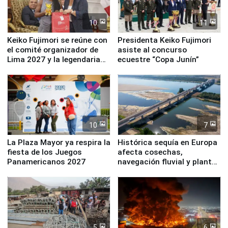
10
11
Keiko Fujimori se reúne con
Presidenta Keiko Fujimori
el comité organizador de
asiste al concurso
Lima 2027 y la legendaria
ecuestre “Copa Junín”
Simone Biles
10
7
La Plaza Mayor ya respira la
Histórica sequía en Europa
fiesta de los Juegos
afecta cosechas,
Panamericanos 2027
navegación fluvial y plantas
nucleares
5
6