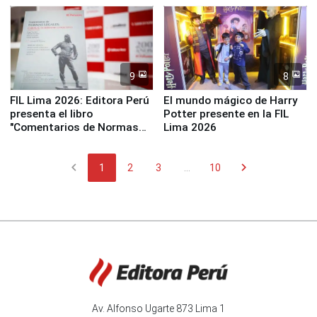
Panamericanos Lima 2027
la UGEL 2
9
8
FIL Lima 2026: Editora Perú
El mundo mágico de Harry
presenta el libro
Potter presente en la FIL
"Comentarios de Normas
Lima 2026
Legales: Laboral Vl .
Derecho Colectivo"
chevron_left
chevron_right
1
2
3
...
10
Av. Alfonso Ugarte 873 Lima 1