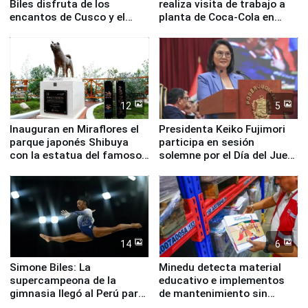
Biles disfruta de los
realiza visita de trabajo a
encantos de Cusco y el
planta de Coca-Cola en
Valle Sagrado
Pucusana
12
5
Inauguran en Miraflores el
Presidenta Keiko Fujimori
parque japonés Shibuya
participa en sesión
con la estatua del famoso
solemne por el Día del Juez
perro Hachiko
y la Jueza
14
6
Simone Biles: La
Minedu detecta material
supercampeona de la
educativo e implementos
gimnasia llegó al Perú para
de mantenimiento sin
empezar cuenta regresiva a
distribuir en almacenes de