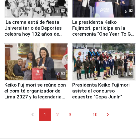
10
5
¡La crema está de fiesta!
La presidenta Keiko
Universitario de Deportes
Fujimori, participa en la
celebra hoy 102 años de
ceremonia “One Year To Go
fundación
de Lima 2027”
10
11
Keiko Fujimori se reúne con
Presidenta Keiko Fujimori
el comité organizador de
asiste al concurso
Lima 2027 y la legendaria
ecuestre “Copa Junín”
Simone Biles
chevron_left
chevron_right
1
2
3
...
10