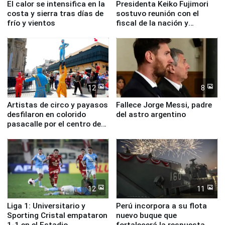
El calor se intensifica en la
Presidenta Keiko Fujimori
costa y sierra tras días de
sostuvo reunión con el
frío y vientos
fiscal de la nación y
ministros de Estado
12
8
Artistas de circo y payasos
Fallece Jorge Messi, padre
desfilaron en colorido
del astro argentino
pasacalle por el centro de
Lima
12
11
Liga 1: Universitario y
Perú incorpora a su flota
Sporting Cristal empataron
nuevo buque que
1-1 en el Estadio
fortalecerá la respuesta