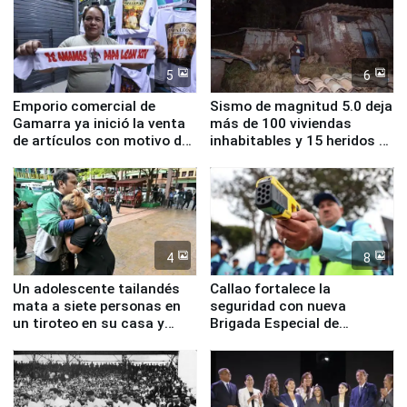
5
6
Emporio comercial de
Sismo de magnitud 5.0 deja
Gamarra ya inició la venta
más de 100 viviendas
de artículos con motivo de
inhabitables y 15 heridos en
la visita del papa León XIV
Junín
4
8
Un adolescente tailandés
Callao fortalece la
mata a siete personas en
seguridad con nueva
un tiroteo en su casa y
Brigada Especial de
escuela
Turismo y moderno
equipamiento para
Serenazgo