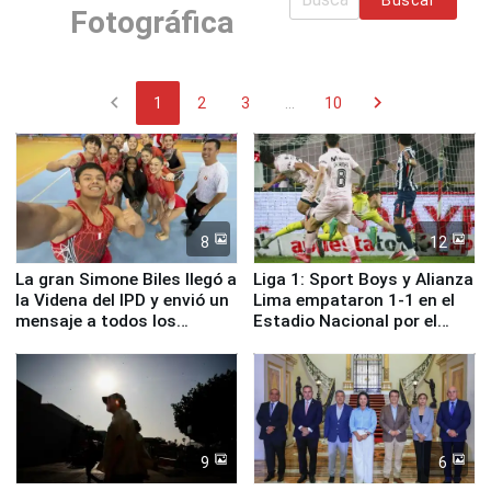
Fotográfica
chevron_left
chevron_right
1
2
3
...
10
8
12
La gran Simone Biles llegó a
Liga 1: Sport Boys y Alianza
la Videna del IPD y envió un
Lima empataron 1-1 en el
mensaje a todos los
Estadio Nacional por el
deportistas del Perú
Torneo Clausura
9
6