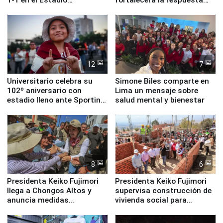
Monumental
ante el fenómeno El Niño
12
7
Universitario celebra su
Simone Biles comparte en
102º aniversario con
Lima un mensaje sobre
estadio lleno ante Sporting
salud mental y bienestar
Cristal
8
6
Presidenta Keiko Fujimori
Presidenta Keiko Fujimori
llega a Chongos Altos y
supervisa construcción de
anuncia medidas
vivienda social para
inmediatas en vivienda,
familias afectadas por
educación, salud y empleo
sismo en Junín