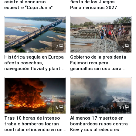
asiste al concurso
fiesta de los Juegos
ecuestre “Copa Junín”
Panamericanos 2027
7
5
Histórica sequía en Europa
Gobierno de la presidenta
afecta cosechas,
Fujimori recupera
navegación fluvial y plantas
geomallas sin uso para
nucleares
proteger Santa Eulalia ante
Fenómeno El Niño
6
10
Tras 10 horas de intenso
Al menos 17 muertos en
trabajo bomberos logran
bombardeos rusos contra
controlar el incendio en una
Kiev y sus alrededores
planta química de Santiago