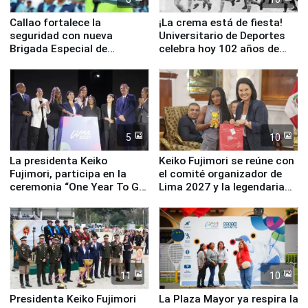
Callao fortalece la
¡La crema está de fiesta!
seguridad con nueva
Universitario de Deportes
Brigada Especial de
celebra hoy 102 años de
Turismo y moderno
fundación
equipamiento para
Serenazgo
5
10
La presidenta Keiko
Keiko Fujimori se reúne con
Fujimori, participa en la
el comité organizador de
ceremonia “One Year To Go
Lima 2027 y la legendaria
de Lima 2027”
Simone Biles
11
10
Presidenta Keiko Fujimori
La Plaza Mayor ya respira la