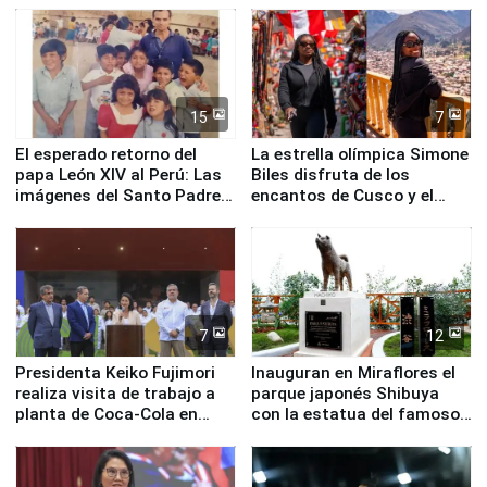
de Chile
15
7
El esperado retorno del
La estrella olímpica Simone
papa León XIV al Perú: Las
Biles disfruta de los
imágenes del Santo Padre
encantos de Cusco y el
en su labor pastoral en
Valle Sagrado
nuestro país
7
12
Presidenta Keiko Fujimori
Inauguran en Miraflores el
realiza visita de trabajo a
parque japonés Shibuya
planta de Coca-Cola en
con la estatua del famoso
Pucusana
perro Hachiko