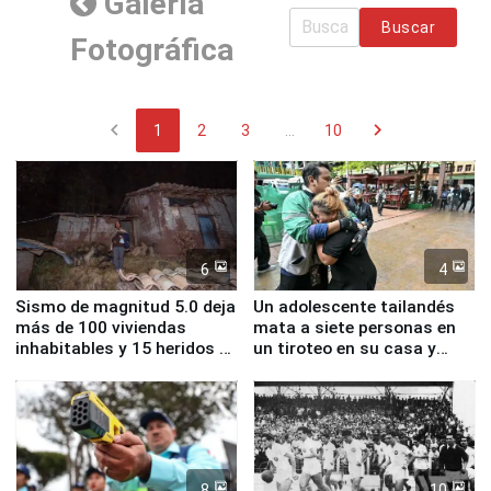
Galería
Buscar
Fotográfica
chevron_left
chevron_right
1
2
3
...
10
6
4
Sismo de magnitud 5.0 deja
Un adolescente tailandés
más de 100 viviendas
mata a siete personas en
inhabitables y 15 heridos en
un tiroteo en su casa y
Junín
escuela
8
10