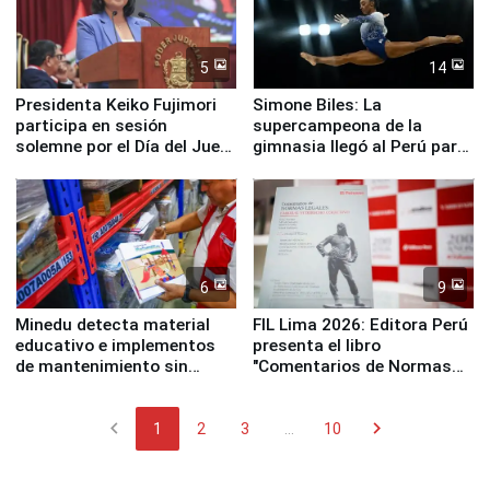
5
14
Presidenta Keiko Fujimori
Simone Biles: La
participa en sesión
supercampeona de la
solemne por el Día del Juez
gimnasia llegó al Perú para
y la Jueza
empezar cuenta regresiva a
Panamericanos Lima 2027
6
9
Minedu detecta material
FIL Lima 2026: Editora Perú
educativo e implementos
presenta el libro
de mantenimiento sin
"Comentarios de Normas
distribuir en almacenes de
Legales: Laboral Vl .
la UGEL 2
Derecho Colectivo"
chevron_left
chevron_right
1
2
3
...
10