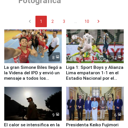
Fotográfica
chevron_left
chevron_right
1
2
3
...
10
8
12
La gran Simone Biles llegó a
Liga 1: Sport Boys y Alianza
la Videna del IPD y envió un
Lima empataron 1-1 en el
mensaje a todos los
Estadio Nacional por el
deportistas del Perú
Torneo Clausura
9
6
El calor se intensifica en la
Presidenta Keiko Fujimori