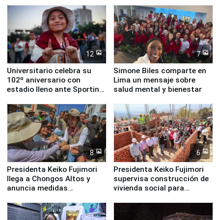
Monumental
ante el fenómeno El Niño
12
7
Universitario celebra su
Simone Biles comparte en
102º aniversario con
Lima un mensaje sobre
estadio lleno ante Sporting
salud mental y bienestar
Cristal
8
6
Presidenta Keiko Fujimori
Presidenta Keiko Fujimori
llega a Chongos Altos y
supervisa construcción de
anuncia medidas
vivienda social para
inmediatas en vivienda,
familias afectadas por
educación, salud y empleo
sismo en Junín