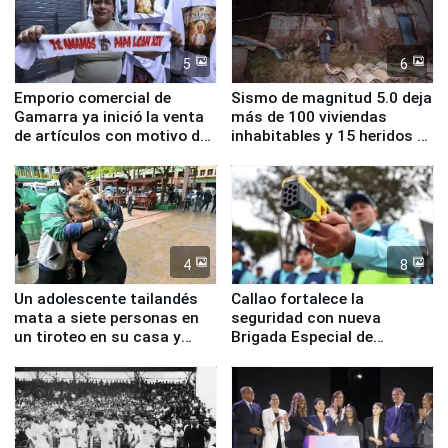
5
6
Emporio comercial de
Sismo de magnitud 5.0 deja
Gamarra ya inició la venta
más de 100 viviendas
de artículos con motivo de
inhabitables y 15 heridos en
la visita del papa León XIV
Junín
4
8
Un adolescente tailandés
Callao fortalece la
mata a siete personas en
seguridad con nueva
un tiroteo en su casa y
Brigada Especial de
escuela
Turismo y moderno
equipamiento para
Serenazgo