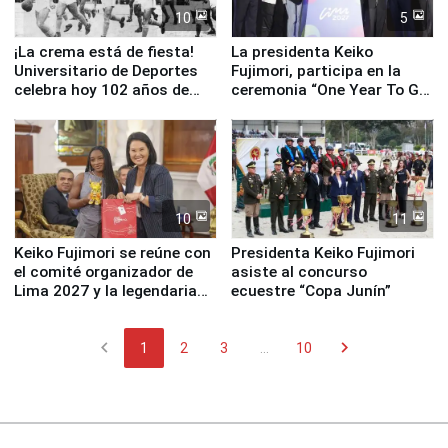
10
5
¡La crema está de fiesta!
La presidenta Keiko
Universitario de Deportes
Fujimori, participa en la
celebra hoy 102 años de
ceremonia “One Year To Go
fundación
de Lima 2027”
10
11
Keiko Fujimori se reúne con
Presidenta Keiko Fujimori
el comité organizador de
asiste al concurso
Lima 2027 y la legendaria
ecuestre “Copa Junín”
Simone Biles
chevron_left
chevron_right
1
2
3
...
10