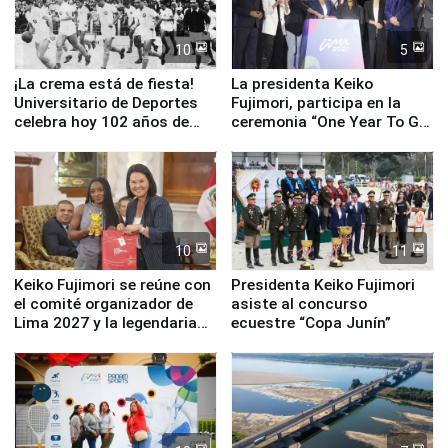
10
5
¡La crema está de fiesta!
La presidenta Keiko
Universitario de Deportes
Fujimori, participa en la
celebra hoy 102 años de
ceremonia “One Year To Go
fundación
de Lima 2027”
10
11
Keiko Fujimori se reúne con
Presidenta Keiko Fujimori
el comité organizador de
asiste al concurso
Lima 2027 y la legendaria
ecuestre “Copa Junín”
Simone Biles