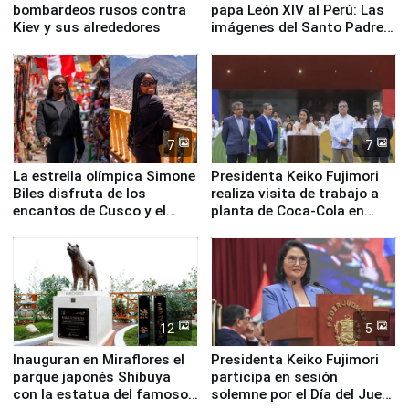
bombardeos rusos contra
papa León XIV al Perú: Las
Kiev y sus alrededores
imágenes del Santo Padre
en su labor pastoral en
nuestro país
7
7
La estrella olímpica Simone
Presidenta Keiko Fujimori
Biles disfruta de los
realiza visita de trabajo a
encantos de Cusco y el
planta de Coca-Cola en
Valle Sagrado
Pucusana
12
5
Inauguran en Miraflores el
Presidenta Keiko Fujimori
parque japonés Shibuya
participa en sesión
con la estatua del famoso
solemne por el Día del Juez