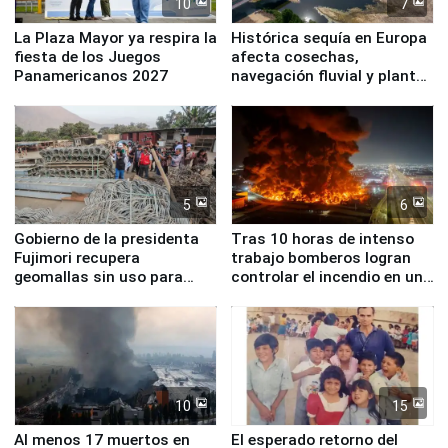
10
7
La Plaza Mayor ya respira la
Histórica sequía en Europa
fiesta de los Juegos
afecta cosechas,
Panamericanos 2027
navegación fluvial y plantas
nucleares
5
6
Gobierno de la presidenta
Tras 10 horas de intenso
Fujimori recupera
trabajo bomberos logran
geomallas sin uso para
controlar el incendio en una
proteger Santa Eulalia ante
planta química de Santiago
Fenómeno El Niño
de Chile
10
15
Al menos 17 muertos en
El esperado retorno del