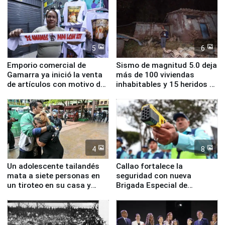
5
6
Emporio comercial de
Sismo de magnitud 5.0 deja
Gamarra ya inició la venta
más de 100 viviendas
de artículos con motivo de
inhabitables y 15 heridos en
la visita del papa León XIV
Junín
4
8
Un adolescente tailandés
Callao fortalece la
mata a siete personas en
seguridad con nueva
un tiroteo en su casa y
Brigada Especial de
escuela
Turismo y moderno
equipamiento para
Serenazgo