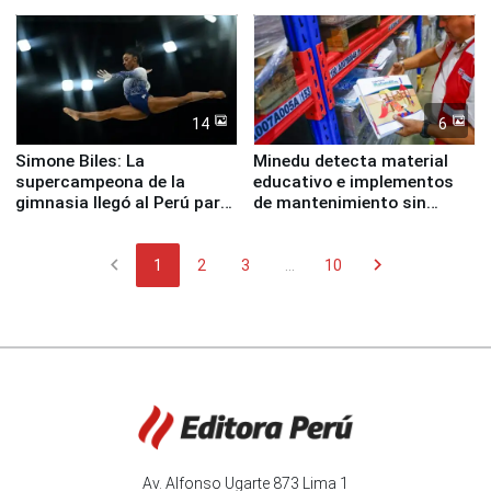
perro Hachiko
y la Jueza
14
6
Simone Biles: La
Minedu detecta material
supercampeona de la
educativo e implementos
gimnasia llegó al Perú para
de mantenimiento sin
empezar cuenta regresiva a
distribuir en almacenes de
Panamericanos Lima 2027
la UGEL 2
chevron_left
chevron_right
1
2
3
...
10
Av. Alfonso Ugarte 873 Lima 1