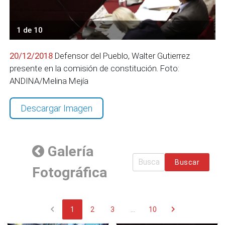
1 de 10
20/12/2018
Defensor del Pueblo, Walter Gutierrez
presente en la comisión de constitución. Foto:
ANDINA/Melina Mejía
Descargar Imagen
Galería
Buscar
Fotográfica
chevron_left
chevron_right
1
2
3
...
10