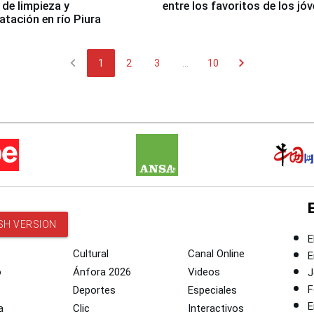
 de limpieza y
entre los favoritos de los jó
tación en río Piura
chevron_left
chevron_right
1
2
3
...
10
SH VERSION
E
Cultural
Canal Online
E
o
Ánfora 2026
Videos
J
F
Deportes
Especiales
E
a
Clic
Interactivos