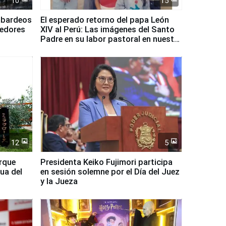
10
15
mbardeos
El esperado retorno del papa León
dedores
XIV al Perú: Las imágenes del Santo
Padre en su labor pastoral en nuestro
país
12
5
arque
Presidenta Keiko Fujimori participa
ua del
en sesión solemne por el Día del Juez
y la Jueza