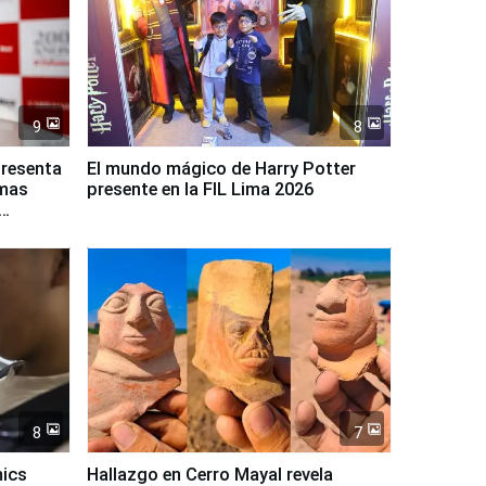
9
8
presenta
El mundo mágico de Harry Potter
rmas
presente en la FIL Lima 2026
8
7
mics
Hallazgo en Cerro Mayal revela