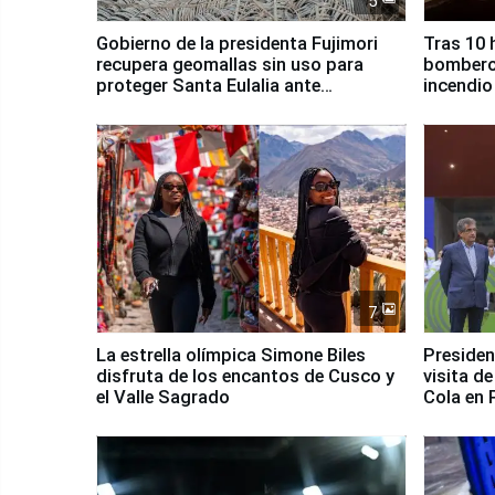
5
Gobierno de la presidenta Fujimori
Tras 10 
recupera geomallas sin uso para
bomberos
proteger Santa Eulalia ante
incendio
Fenómeno El Niño
Santiago
7
La estrella olímpica Simone Biles
Presiden
disfruta de los encantos de Cusco y
visita d
el Valle Sagrado
Cola en