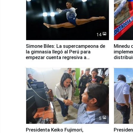
14
Simone Biles: La supercampeona de
Minedu d
la gimnasia llegó al Perú para
impleme
empezar cuenta regresiva a
distribu
Panamericanos Lima 2027
5
Presidenta Keiko Fujimori,
Presiden