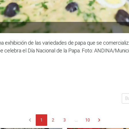
na exhibición de las variedades de papa que se comerciali
e celebra el Día Nacional de la Papa. Foto: ANDINA/Munic
chevron_left
chevron_right
1
2
3
...
10