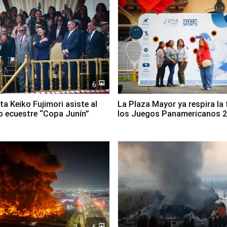
6
ta Keiko Fujimori asiste al
La Plaza Mayor ya respira la 
 ecuestre “Copa Junín”
los Juegos Panamericanos 