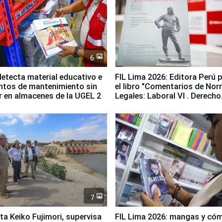
6
etecta material educativo e
FIL Lima 2026: Editora Perú 
ntos de mantenimiento sin
el libro "Comentarios de No
ir en almacenes de la UGEL 2
Legales: Laboral Vl . Derecho
Colectivo"
7
ta Keiko Fujimori, supervisa
FIL Lima 2026: mangas y có