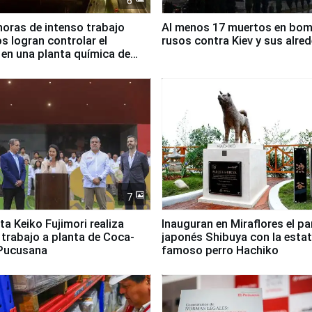
6
horas de intenso trabajo
Al menos 17 muertos en bo
 logran controlar el
rusos contra Kiev y sus alre
 en una planta química de
 de Chile
7
ta Keiko Fujimori realiza
Inauguran en Miraflores el p
e trabajo a planta de Coca-
japonés Shibuya con la estat
 Pucusana
famoso perro Hachiko