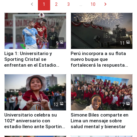
chevron_left
chevron_right
1
2
3
...
10
9
11
Liga 1: Universitario y
Perú incorpora a su flota
Sporting Cristal se
nuevo buque que
enfrentan en el Estadio
fortalecerá la respuesta
Monumental
ante el fenómeno El Niño
12
7
Universitario celebra su
Simone Biles comparte en
102º aniversario con
Lima un mensaje sobre
estadio lleno ante Sporting
salud mental y bienestar
Cristal