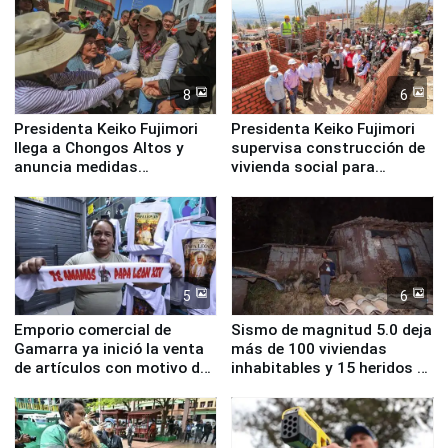
8
6
Presidenta Keiko Fujimori
Presidenta Keiko Fujimori
llega a Chongos Altos y
supervisa construcción de
anuncia medidas
vivienda social para
inmediatas en vivienda,
familias afectadas por
educación, salud y empleo
sismo en Junín
5
6
Emporio comercial de
Sismo de magnitud 5.0 deja
Gamarra ya inició la venta
más de 100 viviendas
de artículos con motivo de
inhabitables y 15 heridos en
la visita del papa León XIV
Junín