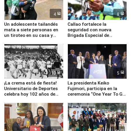
4
8
Un adolescente tailandés
Callao fortalece la
mata a siete personas en
seguridad con nueva
un tiroteo en su casa y
Brigada Especial de
escuela
Turismo y moderno
equipamiento para
Serenazgo
10
5
¡La crema está de fiesta!
La presidenta Keiko
Universitario de Deportes
Fujimori, participa en la
celebra hoy 102 años de
ceremonia “One Year To Go
fundación
de Lima 2027”