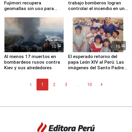
Fujimori recupera
trabajo bomberos logran
geomallas sin uso para
controlar el incendio en una
proteger Santa Eulalia ante
planta química de Santiago
Fenómeno El Niño
de Chile
10
15
Al menos 17 muertos en
El esperado retorno del
bombardeos rusos contra
papa León XIV al Perú: Las
Kiev y sus alrededores
imágenes del Santo Padre
en su labor pastoral en
nuestro país
chevron_left
chevron_right
1
2
3
...
10