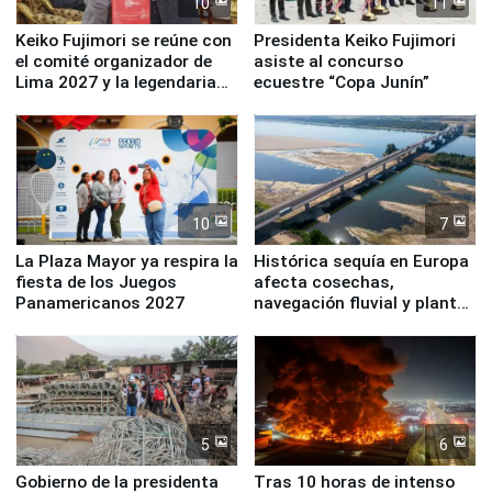
10
11
Keiko Fujimori se reúne con
Presidenta Keiko Fujimori
el comité organizador de
asiste al concurso
Lima 2027 y la legendaria
ecuestre “Copa Junín”
Simone Biles
10
7
La Plaza Mayor ya respira la
Histórica sequía en Europa
fiesta de los Juegos
afecta cosechas,
Panamericanos 2027
navegación fluvial y plantas
nucleares
5
6
Gobierno de la presidenta
Tras 10 horas de intenso