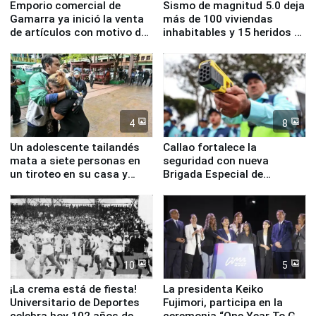
Emporio comercial de
Sismo de magnitud 5.0 deja
Gamarra ya inició la venta
más de 100 viviendas
de artículos con motivo de
inhabitables y 15 heridos en
la visita del papa León XIV
Junín
4
8
Un adolescente tailandés
Callao fortalece la
mata a siete personas en
seguridad con nueva
un tiroteo en su casa y
Brigada Especial de
escuela
Turismo y moderno
equipamiento para
Serenazgo
10
5
¡La crema está de fiesta!
La presidenta Keiko
Universitario de Deportes
Fujimori, participa en la
celebra hoy 102 años de
ceremonia “One Year To Go