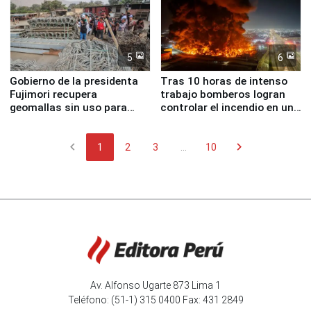
5
6
Gobierno de la presidenta
Tras 10 horas de intenso
Fujimori recupera
trabajo bomberos logran
geomallas sin uso para
controlar el incendio en una
proteger Santa Eulalia ante
planta química de Santiago
Fenómeno El Niño
de Chile
chevron_left
chevron_right
1
2
3
...
10
Av. Alfonso Ugarte 873 Lima 1
Teléfono: (51-1) 315 0400 Fax: 431 2849