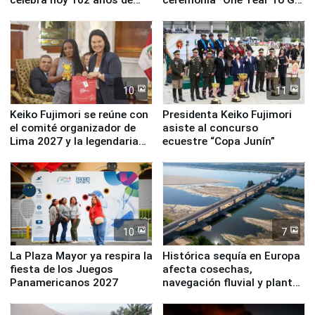
fundación
de Lima 2027”
10
11
Keiko Fujimori se reúne con
Presidenta Keiko Fujimori
el comité organizador de
asiste al concurso
Lima 2027 y la legendaria
ecuestre “Copa Junín”
Simone Biles
10
7
La Plaza Mayor ya respira la
Histórica sequía en Europa
fiesta de los Juegos
afecta cosechas,
Panamericanos 2027
navegación fluvial y plantas
nucleares