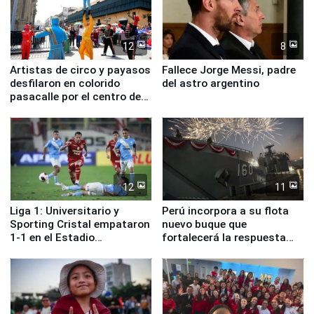
12
8
Artistas de circo y payasos
Fallece Jorge Messi, padre
desfilaron en colorido
del astro argentino
pasacalle por el centro de
Lima
12
11
Liga 1: Universitario y
Perú incorpora a su flota
Sporting Cristal empataron
nuevo buque que
1-1 en el Estadio
fortalecerá la respuesta
Monumental
ante el fenómeno El Niño