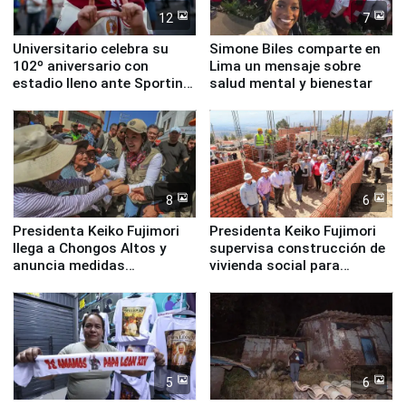
12
7
Universitario celebra su
Simone Biles comparte en
102º aniversario con
Lima un mensaje sobre
estadio lleno ante Sporting
salud mental y bienestar
Cristal
8
6
Presidenta Keiko Fujimori
Presidenta Keiko Fujimori
llega a Chongos Altos y
supervisa construcción de
anuncia medidas
vivienda social para
inmediatas en vivienda,
familias afectadas por
educación, salud y empleo
sismo en Junín
5
6