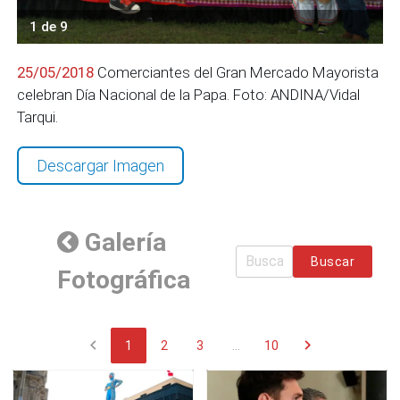
1 de 9
25/05/2018
Comerciantes del Gran Mercado Mayorista
celebran Día Nacional de la Papa. Foto: ANDINA/Vidal
Tarqui.
Descargar Imagen
Galería
Buscar
Fotográfica
chevron_left
chevron_right
1
2
3
...
10