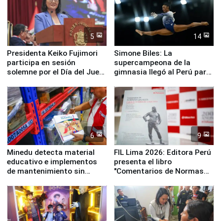
5
14
Presidenta Keiko Fujimori
Simone Biles: La
participa en sesión
supercampeona de la
solemne por el Día del Juez
gimnasia llegó al Perú para
y la Jueza
empezar cuenta regresiva a
Panamericanos Lima 2027
6
9
Minedu detecta material
FIL Lima 2026: Editora Perú
educativo e implementos
presenta el libro
de mantenimiento sin
"Comentarios de Normas
distribuir en almacenes de
Legales: Laboral Vl .
la UGEL 2
Derecho Colectivo"