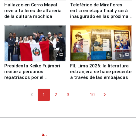
Hallazgo en Cerro Mayal
Teleférico de Miraflores
revela talleres de alfarería
entra en etapa final y será
de la cultura mochica
inaugurado en las próximas
semanas
7
16
Presidenta Keiko Fujimori
FIL Lima 2026: la literatura
recibe a peruanos
extranjera se hace presente
repatriados por el
a través de las embajadas
terremoto en Venezuela
chevron_left
chevron_right
1
2
3
...
10