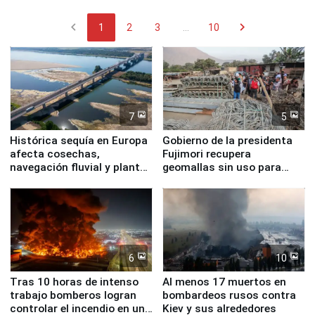
chevron_left
chevron_right
1
2
3
...
10
7
5
Histórica sequía en Europa
Gobierno de la presidenta
afecta cosechas,
Fujimori recupera
navegación fluvial y plantas
geomallas sin uso para
nucleares
proteger Santa Eulalia ante
Fenómeno El Niño
6
10
Tras 10 horas de intenso
Al menos 17 muertos en
trabajo bomberos logran
bombardeos rusos contra
controlar el incendio en una
Kiev y sus alrededores