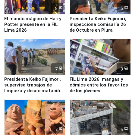
8
5
El mundo mágico de Harry
Presidenta Keiko Fujimori,
Potter presente en la FIL
inspecciona comisaría 26
Lima 2026
de Octubre en Piura
7
8
Presidenta Keiko Fujimori,
FIL Lima 2026: mangas y
supervisa trabajos de
cómics entre los favoritos
limpieza y descolmatación
de los jóvenes
en río Piura
7
6