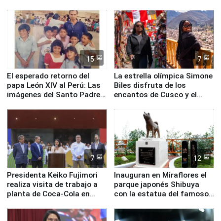
planta química de Santiago
de Chile
15
7
El esperado retorno del
La estrella olímpica Simone
papa León XIV al Perú: Las
Biles disfruta de los
imágenes del Santo Padre
encantos de Cusco y el
en su labor pastoral en
Valle Sagrado
nuestro país
7
12
Presidenta Keiko Fujimori
Inauguran en Miraflores el
realiza visita de trabajo a
parque japonés Shibuya
planta de Coca-Cola en
con la estatua del famoso
Pucusana
perro Hachiko