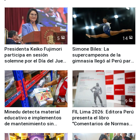
Pucusana
perro Hachiko
5
14
Presidenta Keiko Fujimori
Simone Biles: La
participa en sesión
supercampeona de la
solemne por el Día del Juez
gimnasia llegó al Perú para
y la Jueza
empezar cuenta regresiva a
Panamericanos Lima 2027
6
9
Minedu detecta material
FIL Lima 2026: Editora Perú
educativo e implementos
presenta el libro
de mantenimiento sin
"Comentarios de Normas
distribuir en almacenes de
Legales: Laboral Vl .
la UGEL 2
Derecho Colectivo"