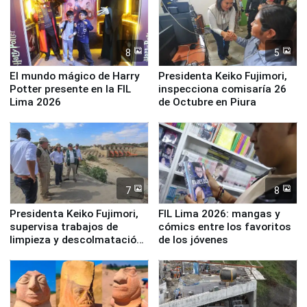
8
5
El mundo mágico de Harry
Presidenta Keiko Fujimori,
Potter presente en la FIL
inspecciona comisaría 26
Lima 2026
de Octubre en Piura
7
8
Presidenta Keiko Fujimori,
FIL Lima 2026: mangas y
supervisa trabajos de
cómics entre los favoritos
limpieza y descolmatación
de los jóvenes
en río Piura