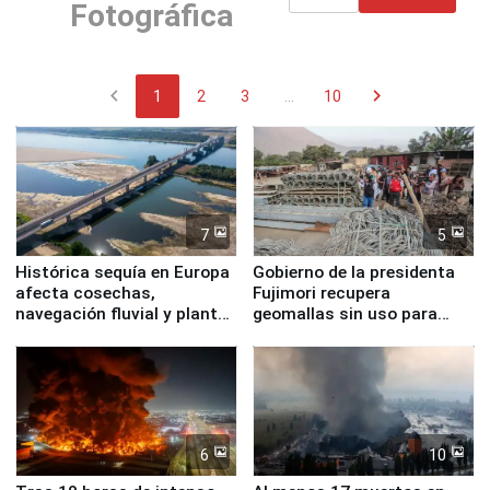
Fotográfica
chevron_left
chevron_right
1
2
3
...
10
7
5
Histórica sequía en Europa
Gobierno de la presidenta
afecta cosechas,
Fujimori recupera
navegación fluvial y plantas
geomallas sin uso para
nucleares
proteger Santa Eulalia ante
Fenómeno El Niño
6
10