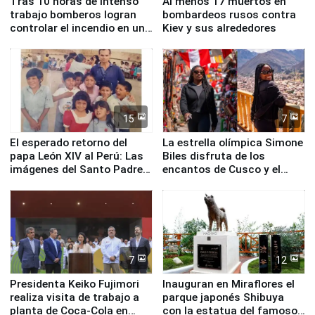
Tras 10 horas de intenso
Al menos 17 muertos en
trabajo bomberos logran
bombardeos rusos contra
controlar el incendio en una
Kiev y sus alrededores
planta química de Santiago
de Chile
15
7
El esperado retorno del
La estrella olímpica Simone
papa León XIV al Perú: Las
Biles disfruta de los
imágenes del Santo Padre
encantos de Cusco y el
en su labor pastoral en
Valle Sagrado
nuestro país
7
12
Presidenta Keiko Fujimori
Inauguran en Miraflores el
realiza visita de trabajo a
parque japonés Shibuya
planta de Coca-Cola en
con la estatua del famoso