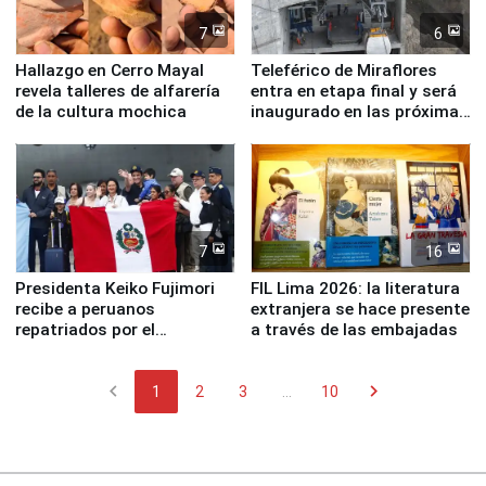
7
6
Hallazgo en Cerro Mayal
Teleférico de Miraflores
revela talleres de alfarería
entra en etapa final y será
de la cultura mochica
inaugurado en las próximas
semanas
7
16
Presidenta Keiko Fujimori
FIL Lima 2026: la literatura
recibe a peruanos
extranjera se hace presente
repatriados por el
a través de las embajadas
terremoto en Venezuela
chevron_left
chevron_right
1
2
3
...
10