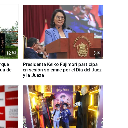
país
12
5
arque
Presidenta Keiko Fujimori participa
ua del
en sesión solemne por el Día del Juez
y la Jueza