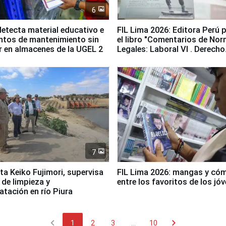
6
etecta material educativo e
FIL Lima 2026: Editora Perú 
ntos de mantenimiento sin
el libro "Comentarios de No
ir en almacenes de la UGEL 2
Legales: Laboral Vl . Derecho
Colectivo"
7
ta Keiko Fujimori, supervisa
FIL Lima 2026: mangas y có
 de limpieza y
entre los favoritos de los jó
tación en río Piura
chevron_left
chevron_right
1
2
3
...
10