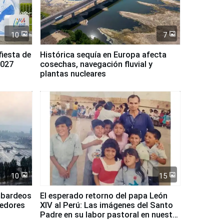
10
7
fiesta de
Histórica sequía en Europa afecta
2027
cosechas, navegación fluvial y
plantas nucleares
10
15
mbardeos
El esperado retorno del papa León
dedores
XIV al Perú: Las imágenes del Santo
Padre en su labor pastoral en nuestro