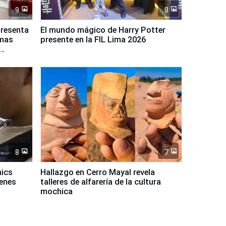
9
8
presenta
El mundo mágico de Harry Potter
rmas
presente en la FIL Lima 2026
8
7
mics
Hallazgo en Cerro Mayal revela
venes
talleres de alfarería de la cultura
mochica