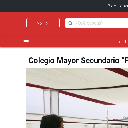
Bicentenar
ENGLISH
menu
Lo úl
Colegio Mayor Secundario “P