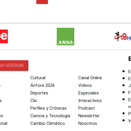
SH VERSION
E
Cultural
Canal Online
E
o
Ánfora 2026
Videos
J
F
Deportes
Especiales
E
a
Clic
Interactivos
m
Perfiles y Crónicas
Podcast
P
es
Ciencia y Tecnología
Newsletter
I
onal
Cambio Climático
Nosotros