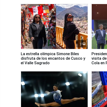
Fenómeno El Niño
Santiago
7
La estrella olímpica Simone Biles
Presiden
disfruta de los encantos de Cusco y
visita d
el Valle Sagrado
Cola en