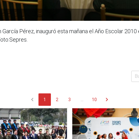
an García Pérez, inauguró esta mañana el Año Escolar 2010
Foto:Sepres.
chevron_left
chevron_right
1
2
3
...
10