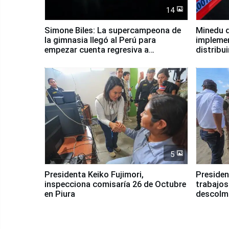
14
Simone Biles: La supercampeona de
Minedu d
la gimnasia llegó al Perú para
impleme
empezar cuenta regresiva a
distribu
Panamericanos Lima 2027
5
Presidenta Keiko Fujimori,
Presiden
inspecciona comisaría 26 de Octubre
trabajos
en Piura
descolma