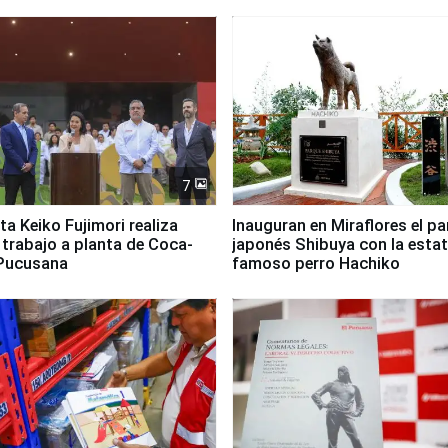
 de Chile
7
ta Keiko Fujimori realiza
Inauguran en Miraflores el p
e trabajo a planta de Coca-
japonés Shibuya con la estat
 Pucusana
famoso perro Hachiko