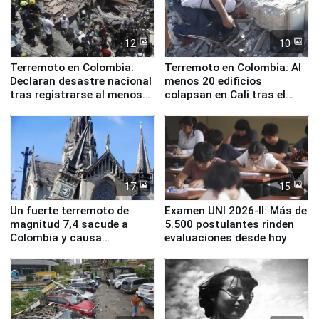
12
10
Terremoto en Colombia:
Terremoto en Colombia: Al
Declaran desastre nacional
menos 20 edificios
tras registrarse al menos
colapsan en Cali tras el
111 fallecidos
sismo de magnitud 7,4
17
15
Un fuerte terremoto de
Examen UNI 2026-II: Más de
magnitud 7,4 sacude a
5.500 postulantes rinden
Colombia y causa
evaluaciones desde hoy
evacuaciones en Bogotá