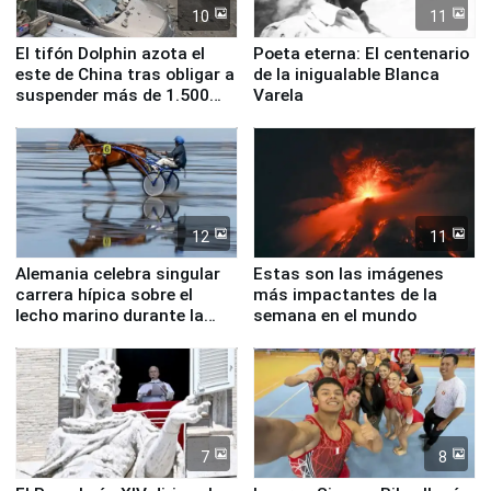
10
11
El tifón Dolphin azota el
Poeta eterna: El centenario
este de China tras obligar a
de la inigualable Blanca
suspender más de 1.500
Varela
vuelos
12
11
Alemania celebra singular
Estas son las imágenes
carrera hípica sobre el
más impactantes de la
lecho marino durante la
semana en el mundo
marea baja
7
8