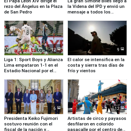
El Papa León XIV dirige el
La gran Simone Biles llegó a
rezo del Ángelus en la Plaza
la Videna del IPD y envió un
de San Pedro
mensaje a todos los
deportistas del Perú
12
9
Liga 1: Sport Boys y Alianza
El calor se intensifica en la
Lima empataron 1-1 en el
costa y sierra tras días de
Estadio Nacional por el
frío y vientos
Torneo Clausura
6
12
Presidenta Keiko Fujimori
Artistas de circo y payasos
sostuvo reunión con el
desfilaron en colorido
fiscal de la nación y
pasacalle por el centro de