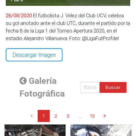
26/08/2020
El futbolista J. Velez del Club UCV, celebra
su gol anotado ante el club UTC, durante el partido por la
fecha 8 de la Liga 1 del Torneo Apertura 2020, en el
estadio Alejandro Villanueva. Foto: @LigaFutProfdel
Descargar Imagen
Galería
Buscar
Fotográfica
chevron_left
chevron_right
1
2
3
...
10