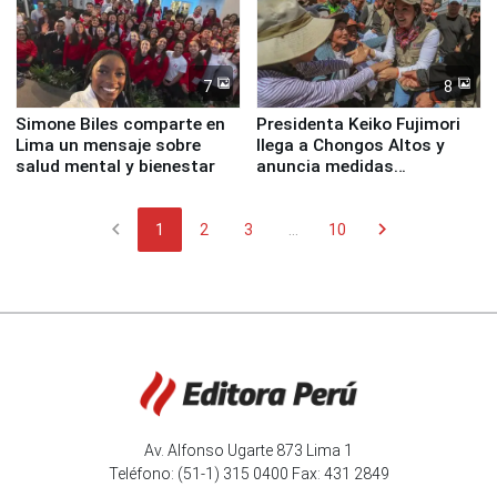
7
8
Simone Biles comparte en
Presidenta Keiko Fujimori
Lima un mensaje sobre
llega a Chongos Altos y
salud mental y bienestar
anuncia medidas
inmediatas en vivienda,
educación, salud y empleo
chevron_left
chevron_right
1
2
3
...
10
Av. Alfonso Ugarte 873 Lima 1
Teléfono: (51-1) 315 0400 Fax: 431 2849