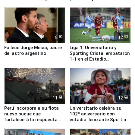
ministros de Estado
Lima
8
12
Fallece Jorge Messi, padre
Liga 1: Universitario y
del astro argentino
Sporting Cristal empataron
1-1 en el Estadio
Monumental
11
12
Perú incorpora a su flota
Universitario celebra su
nuevo buque que
102º aniversario con
fortalecerá la respuesta
estadio lleno ante Sporting
ante el fenómeno El Niño
Cristal