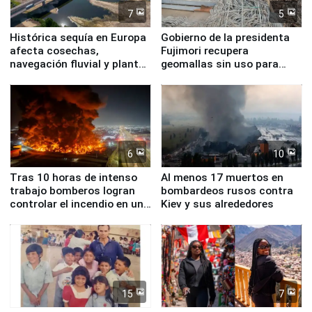
7
5
Histórica sequía en Europa
Gobierno de la presidenta
afecta cosechas,
Fujimori recupera
navegación fluvial y plantas
geomallas sin uso para
nucleares
proteger Santa Eulalia ante
Fenómeno El Niño
6
10
Tras 10 horas de intenso
Al menos 17 muertos en
trabajo bomberos logran
bombardeos rusos contra
controlar el incendio en una
Kiev y sus alrededores
planta química de Santiago
de Chile
15
7