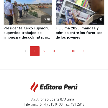
7
8
Presidenta Keiko Fujimori,
FIL Lima 2026: mangas y
supervisa trabajos de
cómics entre los favoritos
limpieza y descolmatación
de los jóvenes
en río Piura
chevron_left
chevron_right
1
2
3
...
10
Av. Alfonso Ugarte 873 Lima 1
Teléfono: (51-1) 315 0400 Fax: 431 2849