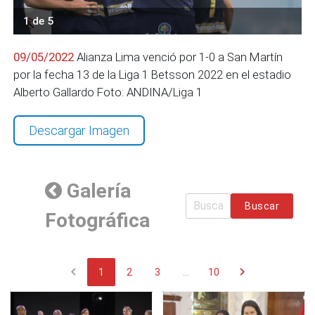
1 de 5
09/05/2022
Alianza Lima venció por 1-0 a San Martín
por la fecha 13 de la Liga 1 Betsson 2022 en el estadio
Alberto Gallardo Foto: ANDINA/Liga 1
Descargar Imagen
Galería
Buscar
Fotográfica
chevron_left
chevron_right
1
2
3
...
10