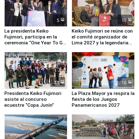
5
10
La presidenta Keiko
Keiko Fujimori se reúne con
Fujimori, participa en la
el comité organizador de
ceremonia “One Year To Go
Lima 2027 y la legendaria
de Lima 2027”
Simone Biles
11
10
Presidenta Keiko Fujimori
La Plaza Mayor ya respira la
asiste al concurso
fiesta de los Juegos
ecuestre “Copa Junín”
Panamericanos 2027