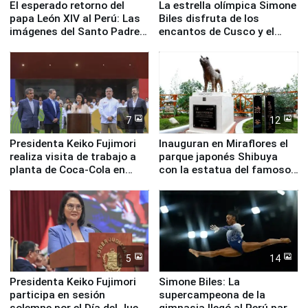
El esperado retorno del
La estrella olímpica Simone
papa León XIV al Perú: Las
Biles disfruta de los
imágenes del Santo Padre
encantos de Cusco y el
en su labor pastoral en
Valle Sagrado
nuestro país
7
12
Presidenta Keiko Fujimori
Inauguran en Miraflores el
realiza visita de trabajo a
parque japonés Shibuya
planta de Coca-Cola en
con la estatua del famoso
Pucusana
perro Hachiko
5
14
Presidenta Keiko Fujimori
Simone Biles: La
participa en sesión
supercampeona de la
solemne por el Día del Juez
gimnasia llegó al Perú para