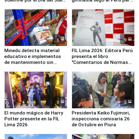
y la Jueza
empezar cuenta regresiva a
Panamericanos Lima 2027
6
9
Minedu detecta material
FIL Lima 2026: Editora Perú
educativo e implementos
presenta el libro
de mantenimiento sin
"Comentarios de Normas
distribuir en almacenes de
Legales: Laboral Vl .
la UGEL 2
Derecho Colectivo"
8
5
El mundo mágico de Harry
Presidenta Keiko Fujimori,
Potter presente en la FIL
inspecciona comisaría 26
Lima 2026
de Octubre en Piura