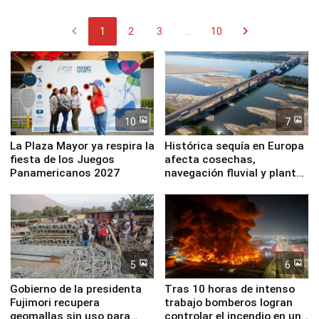
chevron_left
chevron_right
1
2
3
...
10
10
7
La Plaza Mayor ya respira la
Histórica sequía en Europa
fiesta de los Juegos
afecta cosechas,
Panamericanos 2027
navegación fluvial y plantas
nucleares
5
6
Gobierno de la presidenta
Tras 10 horas de intenso
Fujimori recupera
trabajo bomberos logran
geomallas sin uso para
controlar el incendio en una