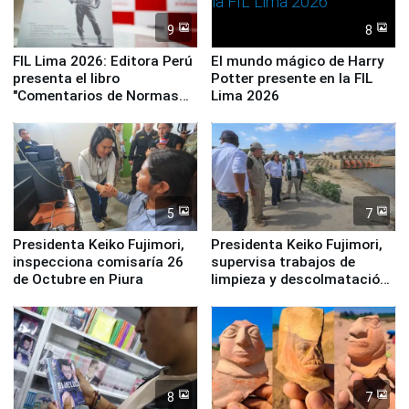
9
8
FIL Lima 2026: Editora Perú
El mundo mágico de Harry
presenta el libro
Potter presente en la FIL
"Comentarios de Normas
Lima 2026
Legales: Laboral Vl .
Derecho Colectivo"
5
7
Presidenta Keiko Fujimori,
Presidenta Keiko Fujimori,
inspecciona comisaría 26
supervisa trabajos de
de Octubre en Piura
limpieza y descolmatación
en río Piura
8
7