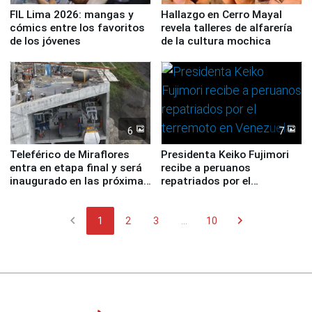
FIL Lima 2026: mangas y
Hallazgo en Cerro Mayal
cómics entre los favoritos
revela talleres de alfarería
de los jóvenes
de la cultura mochica
6
7
Teleférico de Miraflores
Presidenta Keiko Fujimori
entra en etapa final y será
recibe a peruanos
inaugurado en las próximas
repatriados por el
semanas
terremoto en Venezuela
chevron_left
chevron_right
1
2
3
...
10