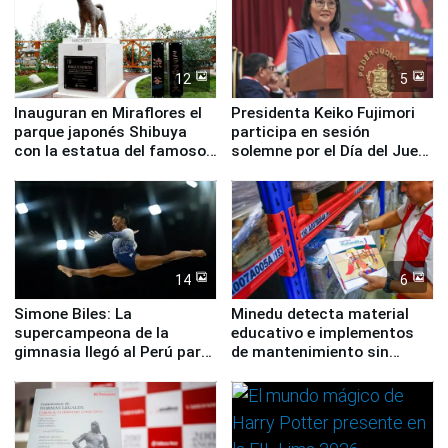
12
5
Inauguran en Miraflores el
Presidenta Keiko Fujimori
parque japonés Shibuya
participa en sesión
con la estatua del famoso
solemne por el Día del Juez
perro Hachiko
y la Jueza
14
6
Simone Biles: La
Minedu detecta material
supercampeona de la
educativo e implementos
gimnasia llegó al Perú para
de mantenimiento sin
empezar cuenta regresiva a
distribuir en almacenes de
Panamericanos Lima 2027
la UGEL 2