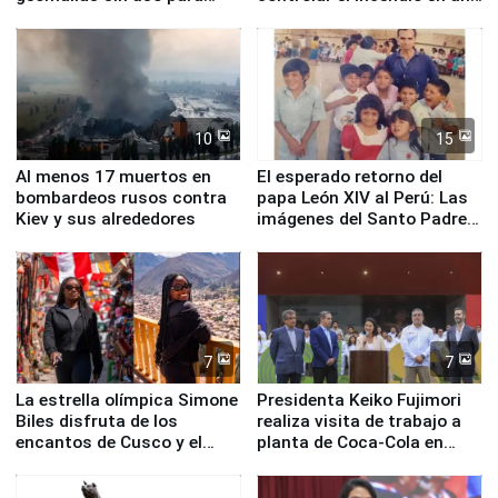
proteger Santa Eulalia ante
planta química de Santiago
Fenómeno El Niño
de Chile
10
15
Al menos 17 muertos en
El esperado retorno del
bombardeos rusos contra
papa León XIV al Perú: Las
Kiev y sus alrededores
imágenes del Santo Padre
en su labor pastoral en
nuestro país
7
7
La estrella olímpica Simone
Presidenta Keiko Fujimori
Biles disfruta de los
realiza visita de trabajo a
encantos de Cusco y el
planta de Coca-Cola en
Valle Sagrado
Pucusana