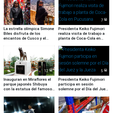
7
7
La estrella olímpica Simone
Presidenta Keiko Fujimori
Biles disfruta de los
realiza visita de trabajo a
encantos de Cusco y el
planta de Coca-Cola en
Valle Sagrado
Pucusana
12
5
Inauguran en Miraflores el
Presidenta Keiko Fujimori
parque japonés Shibuya
participa en sesión
con la estatua del famoso
solemne por el Día del Juez
perro Hachiko
y la Jueza