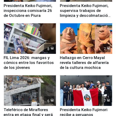
Presidenta Keiko Fujimori,
Presidenta Keiko Fujimori,
inspecciona comisaría 26
supervisa trabajos de
de Octubre en Piura
limpieza y descolmatación
en río Piura
8
7
FIL Lima 2026: mangas y
Hallazgo en Cerro Mayal
cómics entre los favoritos
revela talleres de alfarería
de los jóvenes
de la cultura mochica
6
7
Teleférico de Miraflores
Presidenta Keiko Fujimori
entra en etapa final y será
recibe a peruanos