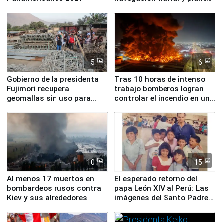
nucleares
5
6
Gobierno de la presidenta
Tras 10 horas de intenso
Fujimori recupera
trabajo bomberos logran
geomallas sin uso para
controlar el incendio en una
proteger Santa Eulalia ante
planta química de Santiago
Fenómeno El Niño
de Chile
10
15
Al menos 17 muertos en
El esperado retorno del
bombardeos rusos contra
papa León XIV al Perú: Las
Kiev y sus alrededores
imágenes del Santo Padre
en su labor pastoral en
nuestro país