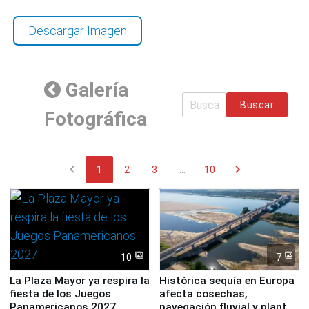
Descargar Imagen
Galería
Buscar
Fotográfica
chevron_left
chevron_right
1
2
3
...
10
10
7
La Plaza Mayor ya respira la
Histórica sequía en Europa
fiesta de los Juegos
afecta cosechas,
Panamericanos 2027
navegación fluvial y plantas