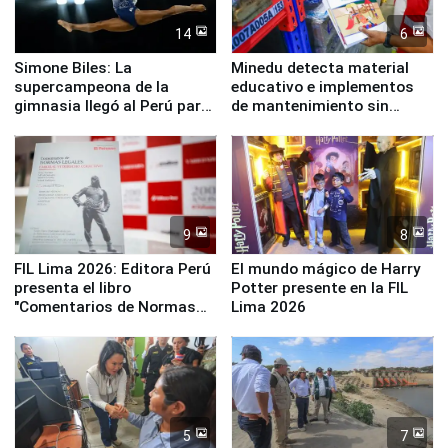
14
6
Simone Biles: La
Minedu detecta material
supercampeona de la
educativo e implementos
gimnasia llegó al Perú para
de mantenimiento sin
empezar cuenta regresiva a
distribuir en almacenes de
Panamericanos Lima 2027
la UGEL 2
9
8
FIL Lima 2026: Editora Perú
El mundo mágico de Harry
presenta el libro
Potter presente en la FIL
"Comentarios de Normas
Lima 2026
Legales: Laboral Vl .
Derecho Colectivo"
5
7