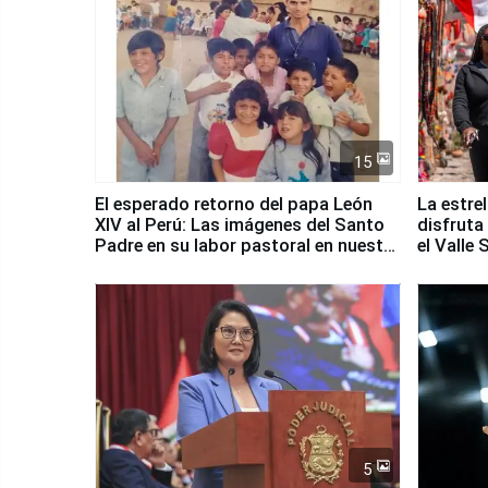
15
El esperado retorno del papa León
La estre
XIV al Perú: Las imágenes del Santo
disfruta
Padre en su labor pastoral en nuestro
el Valle
país
5