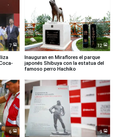
7
12
liza
Inauguran en Miraflores el parque
 Coca-
japonés Shibuya con la estatua del
famoso perro Hachiko
6
9