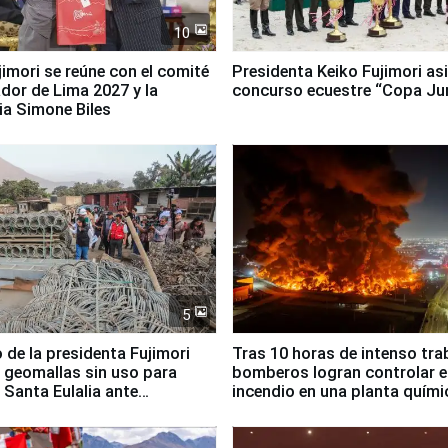
10
jimori se reúne con el comité
Presidenta Keiko Fujimori asi
dor de Lima 2027 y la
concurso ecuestre “Copa Ju
ia Simone Biles
5
 de la presidenta Fujimori
Tras 10 horas de intenso tra
 geomallas sin uso para
bomberos logran controlar e
 Santa Eulalia ante
incendio en una planta quími
o El Niño
Santiago de Chile