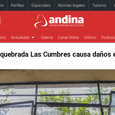
io
Perfiles
Especiales
Normas legales
Turismo
arrow_drop_down
timo
Actualidad
Galería
Canal Online
Videos
Podcas
a quebrada Las Cumbres causa daños e