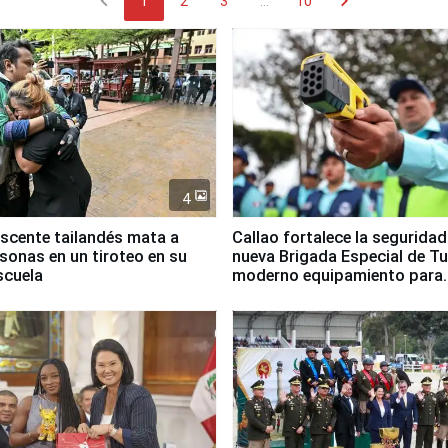
chevron_left
chevron_right
1
2
3
...
10
4
scente tailandés mata a
Callao fortalece la segurida
rsonas en un tiroteo en su
nueva Brigada Especial de T
scuela
moderno equipamiento para
Serenazgo