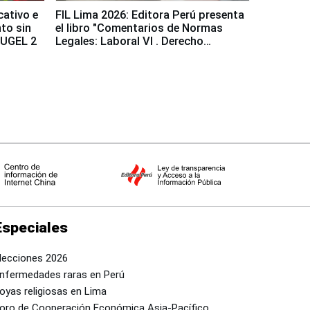
cativo e
FIL Lima 2026: Editora Perú presenta
to sin
el libro "Comentarios de Normas
a UGEL 2
Legales: Laboral Vl . Derecho
Colectivo"
Especiales
lecciones 2026
nfermedades raras en Perú
oyas religiosas en Lima
oro de Cooperación Económica Asia-Pacífico