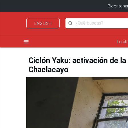
Bicentenar
ENGLISH
menu
Lo úl
Ciclón Yaku: activación de l
Chaclacayo