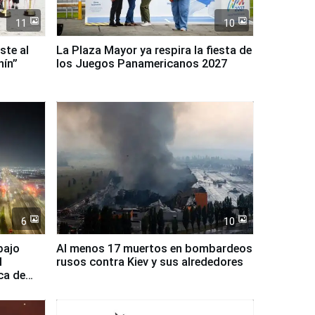
11
10
ste al
La Plaza Mayor ya respira la fiesta de
nín”
los Juegos Panamericanos 2027
6
10
bajo
Al menos 17 muertos en bombardeos
l
rusos contra Kiev y sus alrededores
ca de