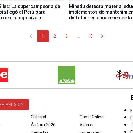
iles: La supercampeona de
Minedu detecta material edu
sia llegó al Perú para
implementos de mantenimien
cuenta regresiva a
distribuir en almacenes de l
icanos Lima 2027
chevron_left
chevron_right
1
2
3
...
10
SH VERSION
E
Cultural
Canal Online
E
o
Ánfora 2026
Videos
J
F
Deportes
Especiales