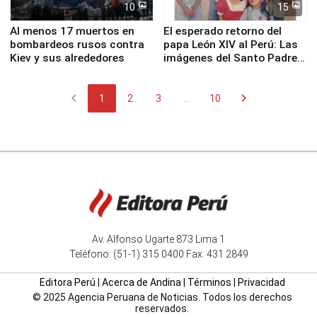
10
15
Al menos 17 muertos en
El esperado retorno del
bombardeos rusos contra
papa León XIV al Perú: Las
Kiev y sus alrededores
imágenes del Santo Padre
en su labor pastoral en
nuestro país
chevron_left
chevron_right
1
2
3
...
10
Av. Alfonso Ugarte 873 Lima 1
Teléfono: (51-1) 315 0400 Fax: 431 2849
Editora Perú
|
Acerca de Andina
|
Términos
|
Privacidad
© 2025 Agencia Peruana de Noticias. Todos los derechos
reservados.