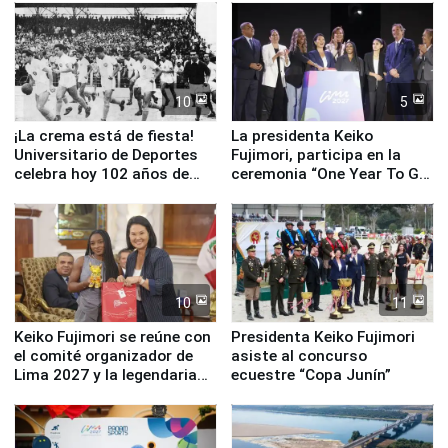
equipamiento para
Serenazgo
10
5
¡La crema está de fiesta!
La presidenta Keiko
Universitario de Deportes
Fujimori, participa en la
celebra hoy 102 años de
ceremonia “One Year To Go
fundación
de Lima 2027”
10
11
Keiko Fujimori se reúne con
Presidenta Keiko Fujimori
el comité organizador de
asiste al concurso
Lima 2027 y la legendaria
ecuestre “Copa Junín”
Simone Biles