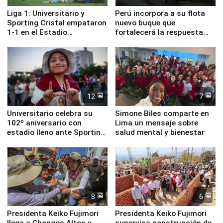
Liga 1: Universitario y
Perú incorpora a su flota
Sporting Cristal empataron
nuevo buque que
1-1 en el Estadio
fortalecerá la respuesta
Monumental
ante el fenómeno El Niño
12
7
Universitario celebra su
Simone Biles comparte en
102º aniversario con
Lima un mensaje sobre
estadio lleno ante Sporting
salud mental y bienestar
Cristal
8
6
Presidenta Keiko Fujimori
Presidenta Keiko Fujimori
llega a Chongos Altos y
supervisa construcción de