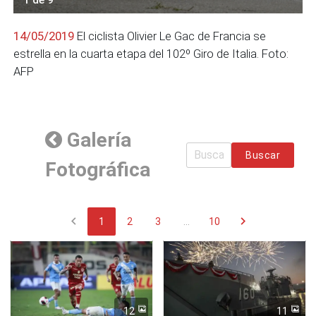
14/05/2019
El ciclista Olivier Le Gac de Francia se
estrella en la cuarta etapa del 102º Giro de Italia. Foto:
AFP
Galería
Buscar
Fotográfica
chevron_left
chevron_right
1
2
3
...
10
12
11