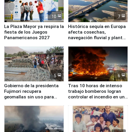
10
7
La Plaza Mayor ya respira la
Histórica sequía en Europa
fiesta de los Juegos
afecta cosechas,
Panamericanos 2027
navegación fluvial y plantas
nucleares
5
6
Gobierno de la presidenta
Tras 10 horas de intenso
Fujimori recupera
trabajo bomberos logran
geomallas sin uso para
controlar el incendio en una
proteger Santa Eulalia ante
planta química de Santiago
Fenómeno El Niño
de Chile