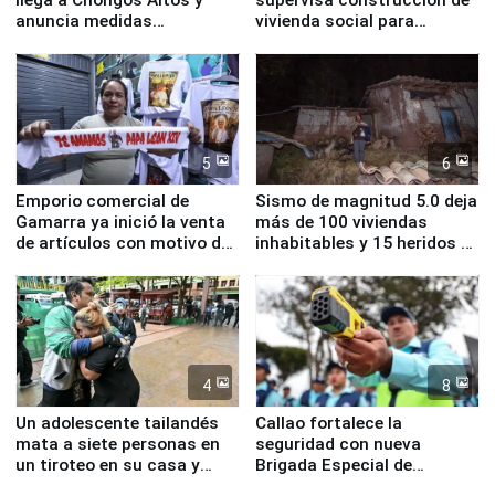
anuncia medidas
vivienda social para
inmediatas en vivienda,
familias afectadas por
educación, salud y empleo
sismo en Junín
5
6
Emporio comercial de
Sismo de magnitud 5.0 deja
Gamarra ya inició la venta
más de 100 viviendas
de artículos con motivo de
inhabitables y 15 heridos en
la visita del papa León XIV
Junín
4
8
Un adolescente tailandés
Callao fortalece la
mata a siete personas en
seguridad con nueva
un tiroteo en su casa y
Brigada Especial de
escuela
Turismo y moderno