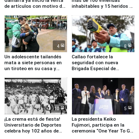
Gamarra ya inició la venta
más de 100 viviendas
de artículos con motivo de
inhabitables y 15 heridos en
la visita del papa León XIV
Junín
4
8
Un adolescente tailandés
Callao fortalece la
mata a siete personas en
seguridad con nueva
un tiroteo en su casa y
Brigada Especial de
escuela
Turismo y moderno
equipamiento para
Serenazgo
10
5
¡La crema está de fiesta!
La presidenta Keiko
Universitario de Deportes
Fujimori, participa en la
celebra hoy 102 años de
ceremonia “One Year To Go
fundación
de Lima 2027”