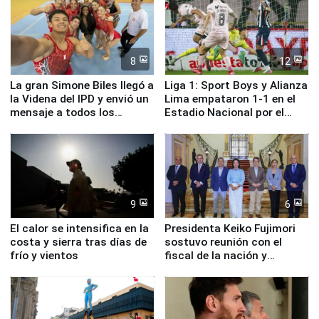
8
12
La gran Simone Biles llegó a
Liga 1: Sport Boys y Alianza
la Videna del IPD y envió un
Lima empataron 1-1 en el
mensaje a todos los
Estadio Nacional por el
deportistas del Perú
Torneo Clausura
9
6
El calor se intensifica en la
Presidenta Keiko Fujimori
costa y sierra tras días de
sostuvo reunión con el
frío y vientos
fiscal de la nación y
ministros de Estado