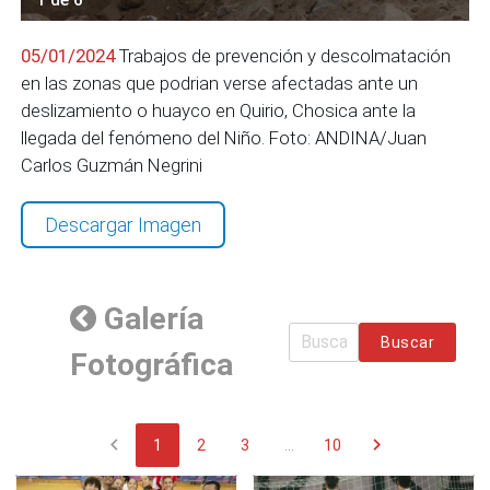
05/01/2024
Trabajos de prevención y descolmatación
en las zonas que podrian verse afectadas ante un
deslizamiento o huayco en Quirio, Chosica ante la
llegada del fenómeno del Niño. Foto: ANDINA/Juan
Carlos Guzmán Negrini
Descargar Imagen
Galería
Buscar
Fotográfica
chevron_left
chevron_right
1
2
3
...
10