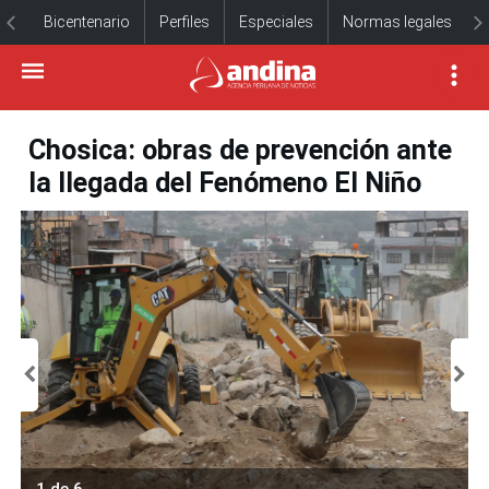
Bicentenario
Perfiles
Especiales
Normas legales
Chosica: obras de prevención ante
la llegada del Fenómeno El Niño
1 de 6