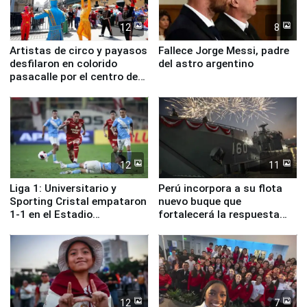
12
8
Artistas de circo y payasos
Fallece Jorge Messi, padre
desfilaron en colorido
del astro argentino
pasacalle por el centro de
Lima
12
11
Liga 1: Universitario y
Perú incorpora a su flota
Sporting Cristal empataron
nuevo buque que
1-1 en el Estadio
fortalecerá la respuesta
Monumental
ante el fenómeno El Niño
12
7