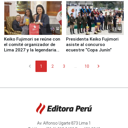
10
11
Keiko Fujimori se reúne con
Presidenta Keiko Fujimori
el comité organizador de
asiste al concurso
Lima 2027 y la legendaria
ecuestre “Copa Junín”
Simone Biles
chevron_left
chevron_right
1
2
3
...
10
Av. Alfonso Ugarte 873 Lima 1