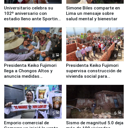
Universitario celebra su
Simone Biles comparte en
102º aniversario con
Lima un mensaje sobre
estadio lleno ante Sporting
salud mental y bienestar
Cristal
8
6
Presidenta Keiko Fujimori
Presidenta Keiko Fujimori
llega a Chongos Altos y
supervisa construcción de
anuncia medidas
vivienda social para
inmediatas en vivienda,
familias afectadas por
educación, salud y empleo
sismo en Junín
5
6
Emporio comercial de
Sismo de magnitud 5.0 deja