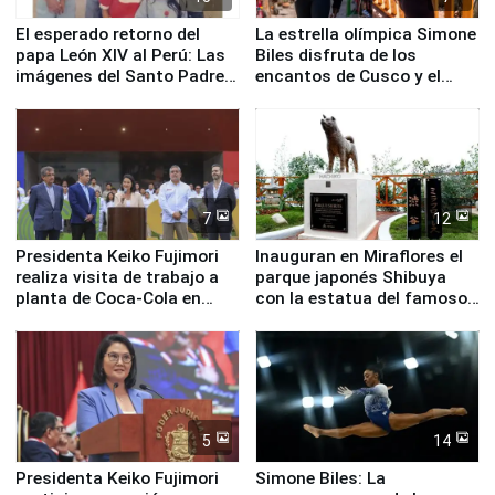
El esperado retorno del
La estrella olímpica Simone
papa León XIV al Perú: Las
Biles disfruta de los
imágenes del Santo Padre
encantos de Cusco y el
en su labor pastoral en
Valle Sagrado
nuestro país
7
12
Presidenta Keiko Fujimori
Inauguran en Miraflores el
realiza visita de trabajo a
parque japonés Shibuya
planta de Coca-Cola en
con la estatua del famoso
Pucusana
perro Hachiko
5
14
Presidenta Keiko Fujimori
Simone Biles: La