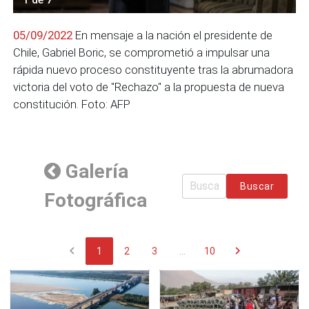
05/09/2022
En mensaje a la nación el presidente de
Chile, Gabriel Boric, se comprometió a impulsar una
rápida nuevo proceso constituyente tras la abrumadora
victoria del voto de "Rechazo" a la propuesta de nueva
constitución. Foto: AFP
Galería
Buscar
Fotográfica
chevron_left
chevron_right
1
2
3
...
10