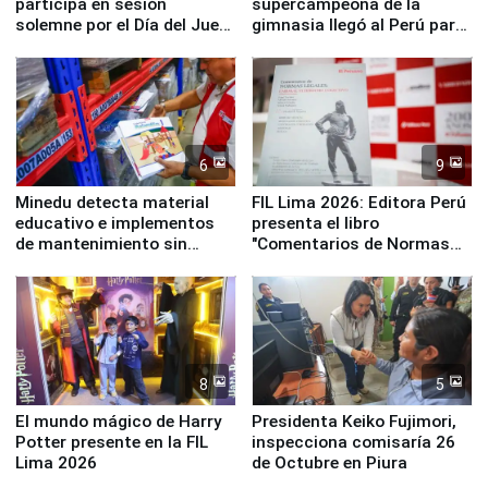
participa en sesión
supercampeona de la
solemne por el Día del Juez
gimnasia llegó al Perú para
y la Jueza
empezar cuenta regresiva a
Panamericanos Lima 2027
6
9
Minedu detecta material
FIL Lima 2026: Editora Perú
educativo e implementos
presenta el libro
de mantenimiento sin
"Comentarios de Normas
distribuir en almacenes de
Legales: Laboral Vl .
la UGEL 2
Derecho Colectivo"
8
5
El mundo mágico de Harry
Presidenta Keiko Fujimori,
Potter presente en la FIL
inspecciona comisaría 26
Lima 2026
de Octubre en Piura