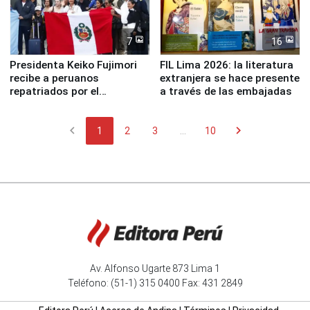
7
16
Presidenta Keiko Fujimori
FIL Lima 2026: la literatura
recibe a peruanos
extranjera se hace presente
repatriados por el
a través de las embajadas
terremoto en Venezuela
chevron_left
chevron_right
1
2
3
...
10
Av. Alfonso Ugarte 873 Lima 1
Teléfono: (51-1) 315 0400 Fax: 431 2849