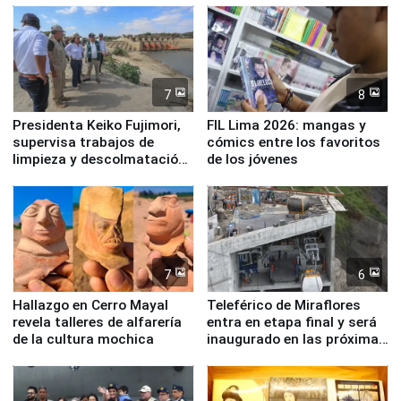
7
8
Presidenta Keiko Fujimori,
FIL Lima 2026: mangas y
supervisa trabajos de
cómics entre los favoritos
limpieza y descolmatación
de los jóvenes
en río Piura
7
6
Hallazgo en Cerro Mayal
Teleférico de Miraflores
revela talleres de alfarería
entra en etapa final y será
de la cultura mochica
inaugurado en las próximas
semanas