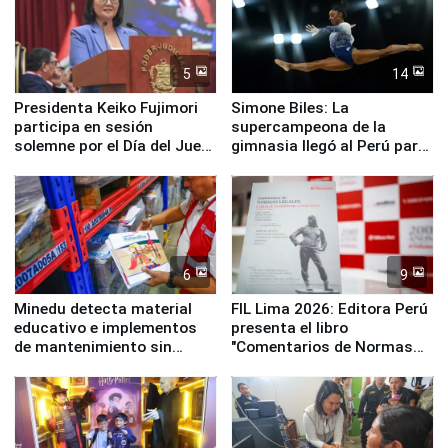
5
14
Presidenta Keiko Fujimori
Simone Biles: La
participa en sesión
supercampeona de la
solemne por el Día del Juez
gimnasia llegó al Perú para
y la Jueza
empezar cuenta regresiva a
Panamericanos Lima 2027
6
9
Minedu detecta material
FIL Lima 2026: Editora Perú
educativo e implementos
presenta el libro
de mantenimiento sin
"Comentarios de Normas
distribuir en almacenes de
Legales: Laboral Vl .
la UGEL 2
Derecho Colectivo"