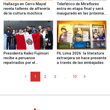
Hallazgo en Cerro Mayal
Teleférico de Miraflores
revela talleres de alfarería
entra en etapa final y será
de la cultura mochica
inaugurado en las próximas
semanas
7
16
Presidenta Keiko Fujimori
FIL Lima 2026: la literatura
recibe a peruanos
extranjera se hace presente
repatriados por el
a través de las embajadas
terremoto en Venezuela
chevron_left
chevron_right
1
2
3
...
10