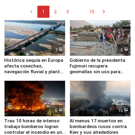
chevron_left
chevron_right
1
2
3
...
10
7
5
Histórica sequía en Europa
Gobierno de la presidenta
afecta cosechas,
Fujimori recupera
navegación fluvial y plantas
geomallas sin uso para
nucleares
proteger Santa Eulalia ante
Fenómeno El Niño
6
10
Tras 10 horas de intenso
Al menos 17 muertos en
trabajo bomberos logran
bombardeos rusos contra
controlar el incendio en una
Kiev y sus alrededores