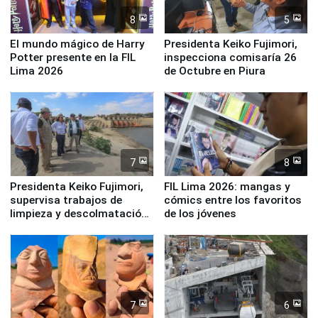
8
5
El mundo mágico de Harry
Presidenta Keiko Fujimori,
Potter presente en la FIL
inspecciona comisaría 26
Lima 2026
de Octubre en Piura
7
8
Presidenta Keiko Fujimori,
FIL Lima 2026: mangas y
supervisa trabajos de
cómics entre los favoritos
limpieza y descolmatación
de los jóvenes
en río Piura
7
6