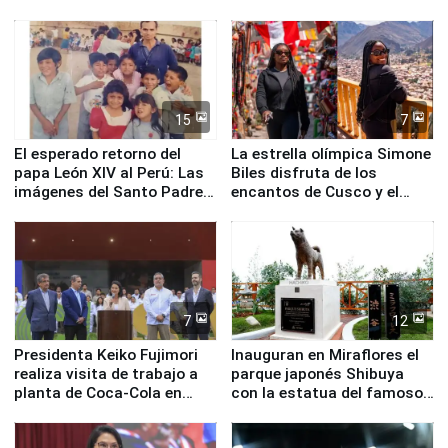
planta química de Santiago
de Chile
15
7
El esperado retorno del
La estrella olímpica Simone
papa León XIV al Perú: Las
Biles disfruta de los
imágenes del Santo Padre
encantos de Cusco y el
en su labor pastoral en
Valle Sagrado
nuestro país
7
12
Presidenta Keiko Fujimori
Inauguran en Miraflores el
realiza visita de trabajo a
parque japonés Shibuya
planta de Coca-Cola en
con la estatua del famoso
Pucusana
perro Hachiko