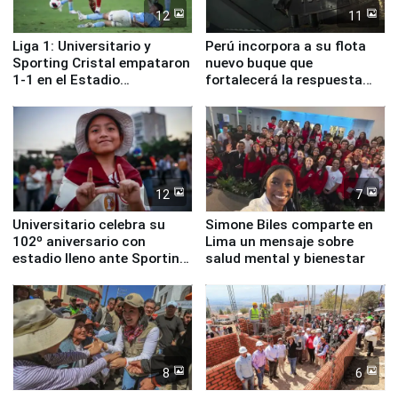
12
11
Liga 1: Universitario y
Perú incorpora a su flota
Sporting Cristal empataron
nuevo buque que
1-1 en el Estadio
fortalecerá la respuesta
Monumental
ante el fenómeno El Niño
12
7
Universitario celebra su
Simone Biles comparte en
102º aniversario con
Lima un mensaje sobre
estadio lleno ante Sporting
salud mental y bienestar
Cristal
8
6