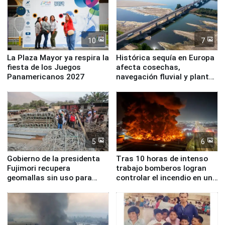
10
7
La Plaza Mayor ya respira la
Histórica sequía en Europa
fiesta de los Juegos
afecta cosechas,
Panamericanos 2027
navegación fluvial y plantas
nucleares
5
6
Gobierno de la presidenta
Tras 10 horas de intenso
Fujimori recupera
trabajo bomberos logran
geomallas sin uso para
controlar el incendio en una
proteger Santa Eulalia ante
planta química de Santiago
Fenómeno El Niño
de Chile