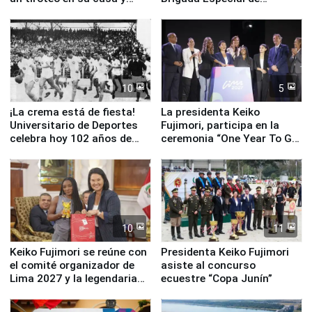
escuela
Turismo y moderno
equipamiento para
Serenazgo
10
5
¡La crema está de fiesta!
La presidenta Keiko
Universitario de Deportes
Fujimori, participa en la
celebra hoy 102 años de
ceremonia “One Year To Go
fundación
de Lima 2027”
10
11
Keiko Fujimori se reúne con
Presidenta Keiko Fujimori
el comité organizador de
asiste al concurso
Lima 2027 y la legendaria
ecuestre “Copa Junín”
Simone Biles