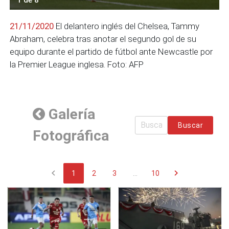
21/11/2020
El delantero inglés del Chelsea, Tammy
Abraham, celebra tras anotar el segundo gol de su
equipo durante el partido de fútbol ante Newcastle por
la Premier League inglesa. Foto: AFP
Galería
Buscar
Fotográfica
chevron_left
chevron_right
1
2
3
...
10