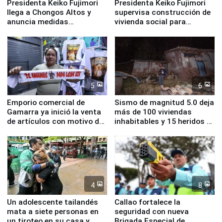
Presidenta Keiko Fujimori
Presidenta Keiko Fujimori
llega a Chongos Altos y
supervisa construcción de
anuncia medidas
vivienda social para
inmediatas en vivienda,
familias afectadas por
educación, salud y empleo
sismo en Junín
5
6
Emporio comercial de
Sismo de magnitud 5.0 deja
Gamarra ya inició la venta
más de 100 viviendas
de artículos con motivo de
inhabitables y 15 heridos en
la visita del papa León XIV
Junín
4
8
Un adolescente tailandés
Callao fortalece la
mata a siete personas en
seguridad con nueva
un tiroteo en su casa y
Brigada Especial de