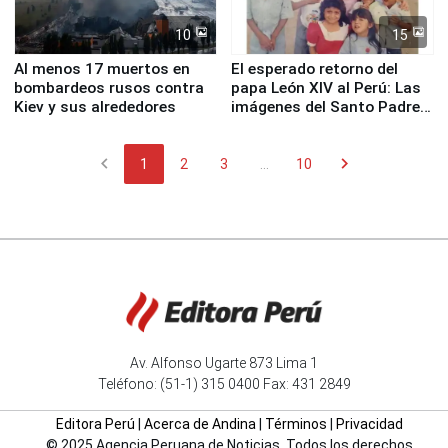
10
15
Al menos 17 muertos en
El esperado retorno del
bombardeos rusos contra
papa León XIV al Perú: Las
Kiev y sus alrededores
imágenes del Santo Padre
en su labor pastoral en
nuestro país
chevron_left
chevron_right
1
2
3
...
10
Av. Alfonso Ugarte 873 Lima 1
Teléfono: (51-1) 315 0400 Fax: 431 2849
Editora Perú
|
Acerca de Andina
|
Términos
|
Privacidad
© 2025 Agencia Peruana de Noticias. Todos los derechos