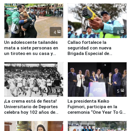
la visita del papa León XIV
Junín
4
8
Un adolescente tailandés
Callao fortalece la
mata a siete personas en
seguridad con nueva
un tiroteo en su casa y
Brigada Especial de
escuela
Turismo y moderno
equipamiento para
Serenazgo
10
5
¡La crema está de fiesta!
La presidenta Keiko
Universitario de Deportes
Fujimori, participa en la
celebra hoy 102 años de
ceremonia “One Year To Go
fundación
de Lima 2027”