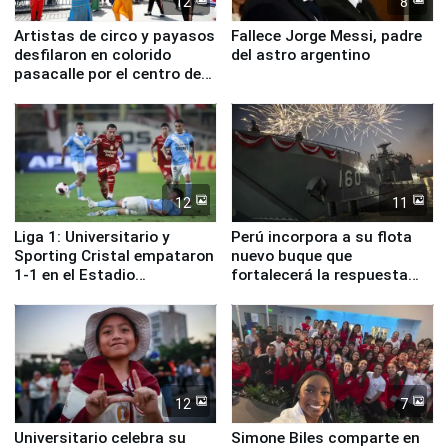
12
8
Artistas de circo y payasos
Fallece Jorge Messi, padre
desfilaron en colorido
del astro argentino
pasacalle por el centro de
Lima
12
11
Liga 1: Universitario y
Perú incorpora a su flota
Sporting Cristal empataron
nuevo buque que
1-1 en el Estadio
fortalecerá la respuesta
Monumental
ante el fenómeno El Niño
12
7
Universitario celebra su
Simone Biles comparte en