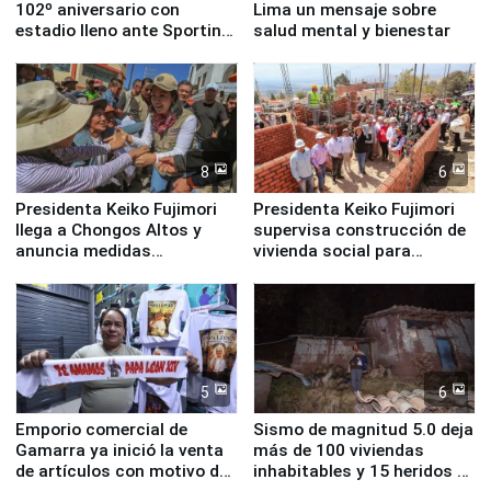
102º aniversario con
Lima un mensaje sobre
estadio lleno ante Sporting
salud mental y bienestar
Cristal
8
6
Presidenta Keiko Fujimori
Presidenta Keiko Fujimori
llega a Chongos Altos y
supervisa construcción de
anuncia medidas
vivienda social para
inmediatas en vivienda,
familias afectadas por
educación, salud y empleo
sismo en Junín
5
6
Emporio comercial de
Sismo de magnitud 5.0 deja
Gamarra ya inició la venta
más de 100 viviendas
de artículos con motivo de
inhabitables y 15 heridos en