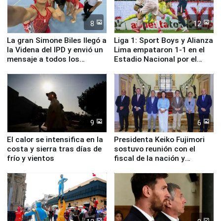
8
12
La gran Simone Biles llegó a
Liga 1: Sport Boys y Alianza
la Videna del IPD y envió un
Lima empataron 1-1 en el
mensaje a todos los
Estadio Nacional por el
deportistas del Perú
Torneo Clausura
9
6
El calor se intensifica en la
Presidenta Keiko Fujimori
costa y sierra tras días de
sostuvo reunión con el
frío y vientos
fiscal de la nación y
ministros de Estado