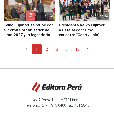
10
11
Keiko Fujimori se reúne con
Presidenta Keiko Fujimori
el comité organizador de
asiste al concurso
Lima 2027 y la legendaria
ecuestre “Copa Junín”
Simone Biles
chevron_left
chevron_right
1
2
3
...
10
Av. Alfonso Ugarte 873 Lima 1
Teléfono: (51-1) 315 0400 Fax: 431 2849