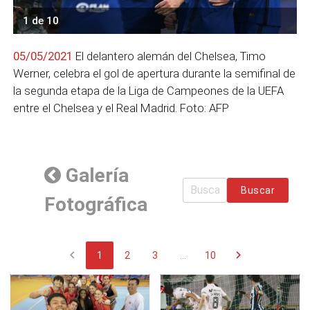
1 de 10
05/05/2021
El delantero alemán del Chelsea, Timo
Werner, celebra el gol de apertura durante la semifinal de
la segunda etapa de la Liga de Campeones de la UEFA
entre el Chelsea y el Real Madrid. Foto: AFP
Galería
Buscar
Fotográfica
chevron_left
chevron_right
1
2
3
...
10