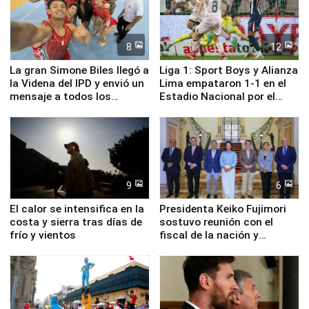
8
12
La gran Simone Biles llegó a
Liga 1: Sport Boys y Alianza
la Videna del IPD y envió un
Lima empataron 1-1 en el
mensaje a todos los
Estadio Nacional por el
deportistas del Perú
Torneo Clausura
9
6
El calor se intensifica en la
Presidenta Keiko Fujimori
costa y sierra tras días de
sostuvo reunión con el
frío y vientos
fiscal de la nación y
ministros de Estado