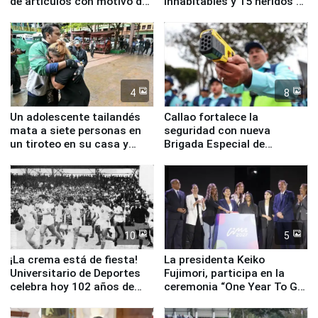
de artículos con motivo de
inhabitables y 15 heridos en
la visita del papa León XIV
Junín
4
8
Un adolescente tailandés
Callao fortalece la
mata a siete personas en
seguridad con nueva
un tiroteo en su casa y
Brigada Especial de
escuela
Turismo y moderno
equipamiento para
Serenazgo
10
5
¡La crema está de fiesta!
La presidenta Keiko
Universitario de Deportes
Fujimori, participa en la
celebra hoy 102 años de
ceremonia “One Year To Go
fundación
de Lima 2027”