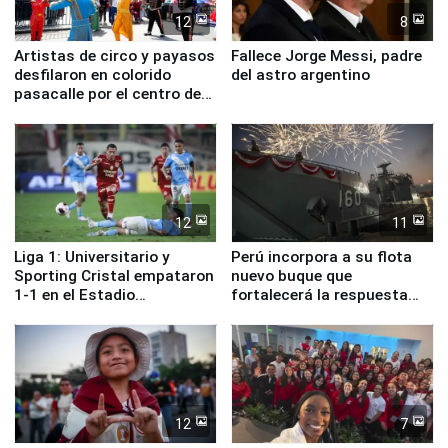
12
8
Artistas de circo y payasos
Fallece Jorge Messi, padre
desfilaron en colorido
del astro argentino
pasacalle por el centro de
Lima
12
11
Liga 1: Universitario y
Perú incorpora a su flota
Sporting Cristal empataron
nuevo buque que
1-1 en el Estadio
fortalecerá la respuesta
Monumental
ante el fenómeno El Niño
12
7