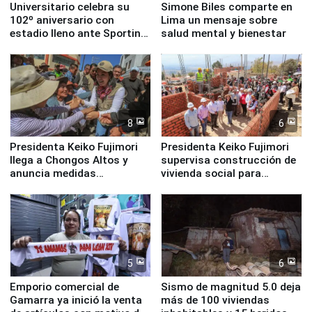
Universitario celebra su
Simone Biles comparte en
102º aniversario con
Lima un mensaje sobre
estadio lleno ante Sporting
salud mental y bienestar
Cristal
8
6
Presidenta Keiko Fujimori
Presidenta Keiko Fujimori
llega a Chongos Altos y
supervisa construcción de
anuncia medidas
vivienda social para
inmediatas en vivienda,
familias afectadas por
educación, salud y empleo
sismo en Junín
5
6
Emporio comercial de
Sismo de magnitud 5.0 deja
Gamarra ya inició la venta
más de 100 viviendas