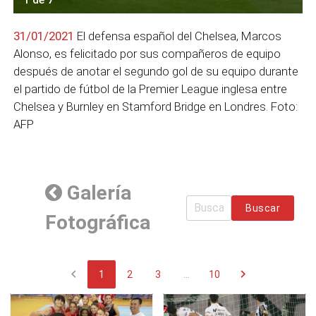
31/01/2021
El defensa español del Chelsea, Marcos
Alonso, es felicitado por sus compañeros de equipo
después de anotar el segundo gol de su equipo durante
el partido de fútbol de la Premier League inglesa entre
Chelsea y Burnley en Stamford Bridge en Londres. Foto:
AFP
Galería
Buscar
Fotográfica
chevron_left
chevron_right
1
2
3
...
10