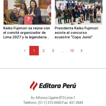
10
11
Keiko Fujimori se reúne con
Presidenta Keiko Fujimori
el comité organizador de
asiste al concurso
Lima 2027 y la legendaria
ecuestre “Copa Junín”
Simone Biles
chevron_left
chevron_right
1
2
3
...
10
Av. Alfonso Ugarte 873 Lima 1
Teléfono: (51-1) 315 0400 Fax: 431 2849