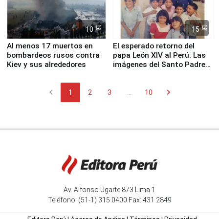
10
15
Al menos 17 muertos en
El esperado retorno del
bombardeos rusos contra
papa León XIV al Perú: Las
Kiev y sus alrededores
imágenes del Santo Padre
en su labor pastoral en
nuestro país
chevron_left
chevron_right
1
2
3
...
10
Av. Alfonso Ugarte 873 Lima 1
Teléfono: (51-1) 315 0400 Fax: 431 2849