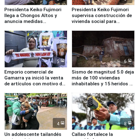
Presidenta Keiko Fujimori
Presidenta Keiko Fujimori
llega a Chongos Altos y
supervisa construcción de
anuncia medidas
vivienda social para
inmediatas en vivienda,
familias afectadas por
educación, salud y empleo
sismo en Junín
5
6
Emporio comercial de
Sismo de magnitud 5.0 deja
Gamarra ya inició la venta
más de 100 viviendas
de artículos con motivo de
inhabitables y 15 heridos en
la visita del papa León XIV
Junín
4
8
Un adolescente tailandés
Callao fortalece la