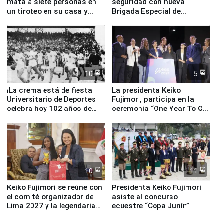
mata a siete personas en
seguridad con nueva
un tiroteo en su casa y
Brigada Especial de
escuela
Turismo y moderno
equipamiento para
Serenazgo
10
5
¡La crema está de fiesta!
La presidenta Keiko
Universitario de Deportes
Fujimori, participa en la
celebra hoy 102 años de
ceremonia “One Year To Go
fundación
de Lima 2027”
10
11
Keiko Fujimori se reúne con
Presidenta Keiko Fujimori
el comité organizador de
asiste al concurso
Lima 2027 y la legendaria
ecuestre “Copa Junín”
Simone Biles