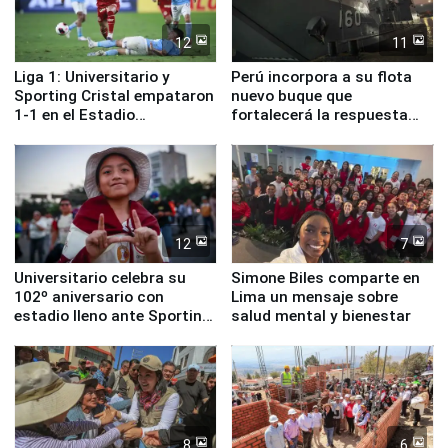
12
11
Liga 1: Universitario y
Perú incorpora a su flota
Sporting Cristal empataron
nuevo buque que
1-1 en el Estadio
fortalecerá la respuesta
Monumental
ante el fenómeno El Niño
12
7
Universitario celebra su
Simone Biles comparte en
102º aniversario con
Lima un mensaje sobre
estadio lleno ante Sporting
salud mental y bienestar
Cristal
8
6