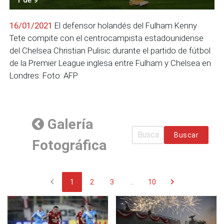
16/01/2021
El defensor holandés del Fulham Kenny
Tete compite con el centrocampista estadounidense
del Chelsea Christian Pulisic durante el partido de fútbol
de la Premier League inglesa entre Fulham y Chelsea en
Londres. Foto: AFP
Galería
Buscar
Fotográfica
chevron_left
chevron_right
1
2
3
...
10