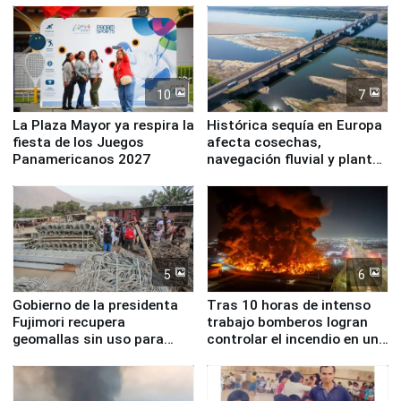
10
7
La Plaza Mayor ya respira la
Histórica sequía en Europa
fiesta de los Juegos
afecta cosechas,
Panamericanos 2027
navegación fluvial y plantas
nucleares
5
6
Gobierno de la presidenta
Tras 10 horas de intenso
Fujimori recupera
trabajo bomberos logran
geomallas sin uso para
controlar el incendio en una
proteger Santa Eulalia ante
planta química de Santiago
Fenómeno El Niño
de Chile