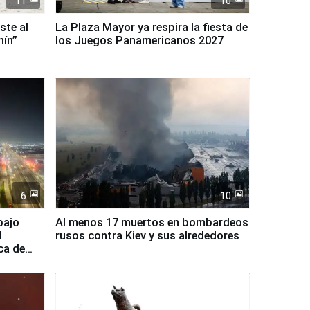
11
10
ste al
La Plaza Mayor ya respira la fiesta de
nín”
los Juegos Panamericanos 2027
6
10
bajo
Al menos 17 muertos en bombardeos
l
rusos contra Kiev y sus alrededores
ca de