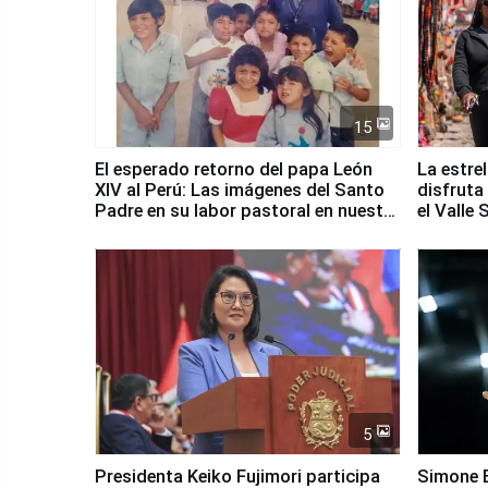
15
El esperado retorno del papa León
La estre
XIV al Perú: Las imágenes del Santo
disfruta
Padre en su labor pastoral en nuestro
el Valle
país
5
Presidenta Keiko Fujimori participa
Simone B