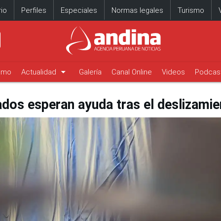
io
Perfiles
Especiales
Normas legales
Turismo
arrow_drop_down
timo
Actualidad
Galería
Canal Online
Videos
Podcas
dos esperan ayuda tras el deslizamien