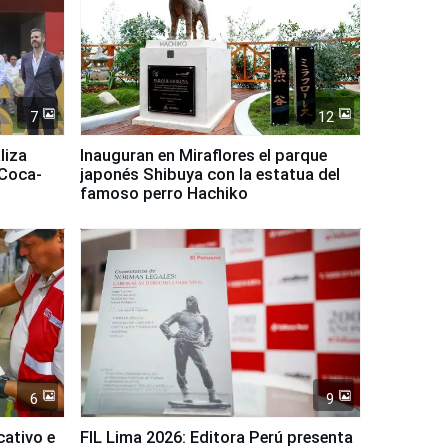
7
12
liza
Inauguran en Miraflores el parque
 Coca-
japonés Shibuya con la estatua del
famoso perro Hachiko
6
9
cativo e
FIL Lima 2026: Editora Perú presenta