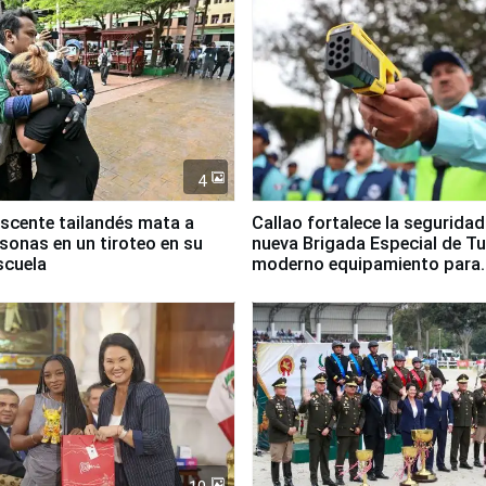
4
scente tailandés mata a
Callao fortalece la segurida
rsonas en un tiroteo en su
nueva Brigada Especial de T
scuela
moderno equipamiento para
Serenazgo