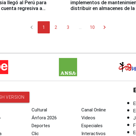
sia llegó al Perú para
implementos de mantenimien
cuenta regresiva a
distribuir en almacenes de l
icanos Lima 2027
chevron_left
chevron_right
1
2
3
...
10
SH VERSION
E
Cultural
Canal Online
E
o
Ánfora 2026
Videos
J
F
Deportes
Especiales
E
a
Clic
Interactivos