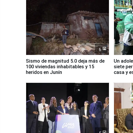
6
Sismo de magnitud 5.0 deja más de
Un adole
100 viviendas inhabitables y 15
siete pe
heridos en Junín
casa y e