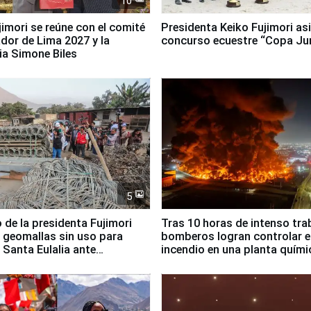
10
jimori se reúne con el comité
Presidenta Keiko Fujimori asi
dor de Lima 2027 y la
concurso ecuestre “Copa Ju
ia Simone Biles
5
 de la presidenta Fujimori
Tras 10 horas de intenso tra
 geomallas sin uso para
bomberos logran controlar e
 Santa Eulalia ante
incendio en una planta quími
o El Niño
Santiago de Chile