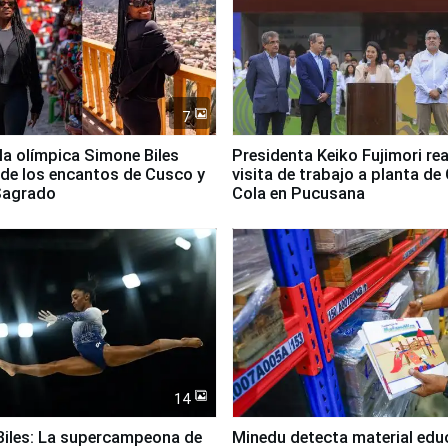
7
lla olímpica Simone Biles
Presidenta Keiko Fujimori rea
 de los encantos de Cusco y
visita de trabajo a planta de
 Sagrado
Cola en Pucusana
14
iles: La supercampeona de
Minedu detecta material edu