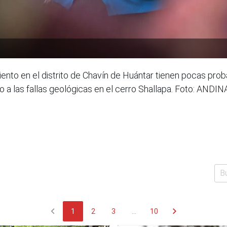
ento en el distrito de Chavín de Huántar tienen pocas prob
o a las fallas geológicas en el cerro Shallapa. Foto: ANDIN
chevron_left
chevron_right
1
2
3
...
10