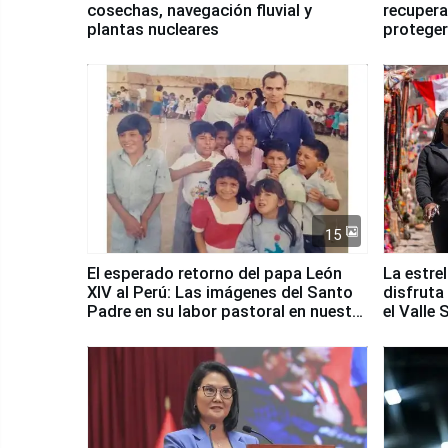
cosechas, navegación fluvial y
recupera
plantas nucleares
proteger
Fenómen
15
El esperado retorno del papa León
La estre
XIV al Perú: Las imágenes del Santo
disfruta
Padre en su labor pastoral en nuestro
el Valle
país