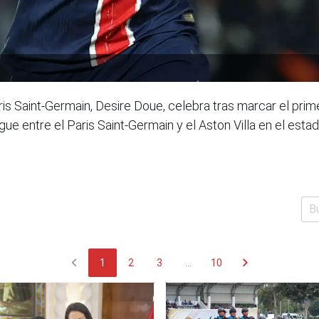
s Saint-Germain, Desire Doue, celebra tras marcar el prime
ue entre el Paris Saint-Germain y el Aston Villa en el esta
chevron_left
chevron_right
1
2
3
...
10