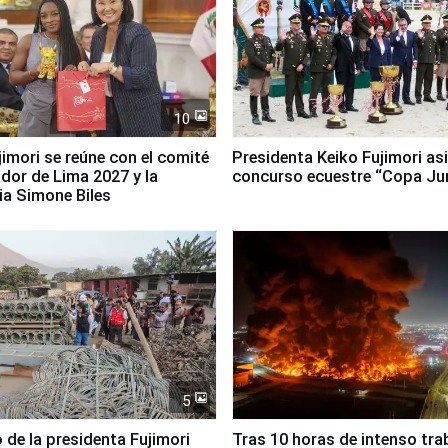
10
jimori se reúne con el comité
Presidenta Keiko Fujimori asi
dor de Lima 2027 y la
concurso ecuestre “Copa Ju
ia Simone Biles
5
 de la presidenta Fujimori
Tras 10 horas de intenso tra