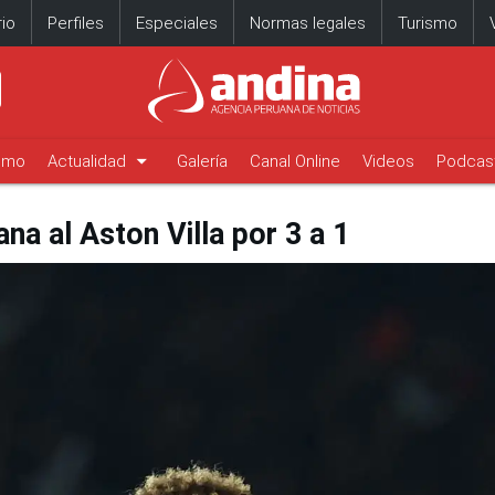
io
Perfiles
Especiales
Normas legales
Turismo
arrow_drop_down
timo
Actualidad
Galería
Canal Online
Videos
Podcas
a al Aston Villa por 3 a 1