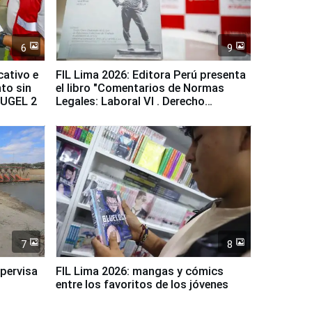
6
9
cativo e
FIL Lima 2026: Editora Perú presenta
to sin
el libro "Comentarios de Normas
a UGEL 2
Legales: Laboral Vl . Derecho
Colectivo"
7
8
upervisa
FIL Lima 2026: mangas y cómics
entre los favoritos de los jóvenes