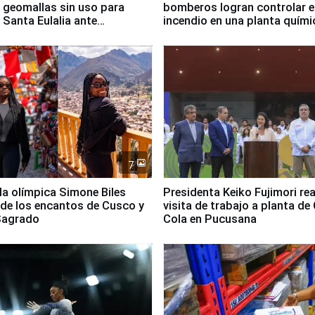
 geomallas sin uso para
bomberos logran controlar e
 Santa Eulalia ante
incendio en una planta quími
o El Niño
Santiago de Chile
7
lla olímpica Simone Biles
Presidenta Keiko Fujimori rea
 de los encantos de Cusco y
visita de trabajo a planta de
 Sagrado
Cola en Pucusana