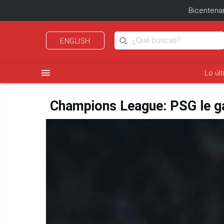
Bicentenar
ENGLISH
menu
Lo úl
Champions League: PSG le gan