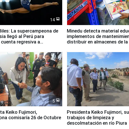
14
iles: La supercampeona de
Minedu detecta material edu
sia llegó al Perú para
implementos de mantenimien
cuenta regresiva a
distribuir en almacenes de l
icanos Lima 2027
5
jimori,
Presidenta Keiko Fujimori, s
ona comisaría 26 de Octubre
trabajos de limpieza y
descolmatación en río Piura