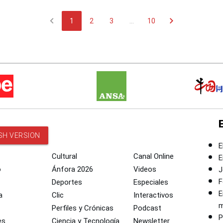
chevron_left
chevron_right
1
2
3
...
10
SH VERSION
E
Cultural
Canal Online
E
o
Ánfora 2026
Videos
J
F
Deportes
Especiales
E
a
Clic
Interactivos
m
Perfiles y Crónicas
Podcast
P
es
Ciencia y Tecnología
Newsletter