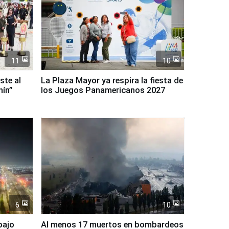
11
10
ste al
La Plaza Mayor ya respira la fiesta de
nín”
los Juegos Panamericanos 2027
6
10
bajo
Al menos 17 muertos en bombardeos