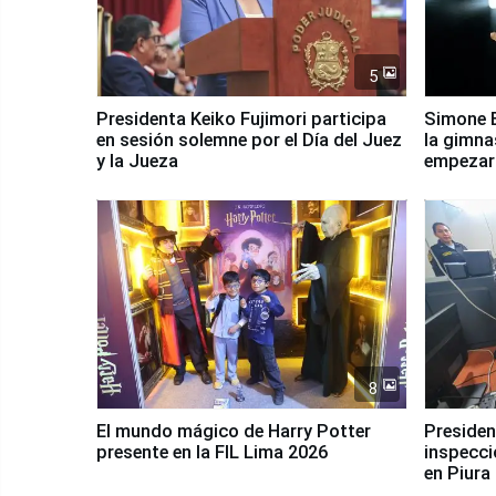
5
Presidenta Keiko Fujimori participa
Simone B
en sesión solemne por el Día del Juez
la gimna
y la Jueza
empezar 
Panamer
8
El mundo mágico de Harry Potter
Presidenta Keiko Fu
presente en la FIL Lima 2026
inspecci
en Piura