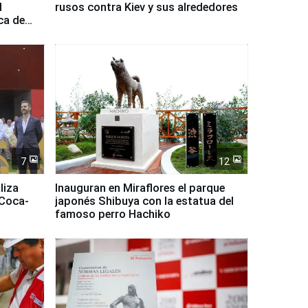
l
rusos contra Kiev y sus alrededores
ca de
7
12
liza
Inauguran en Miraflores el parque
 Coca-
japonés Shibuya con la estatua del
famoso perro Hachiko