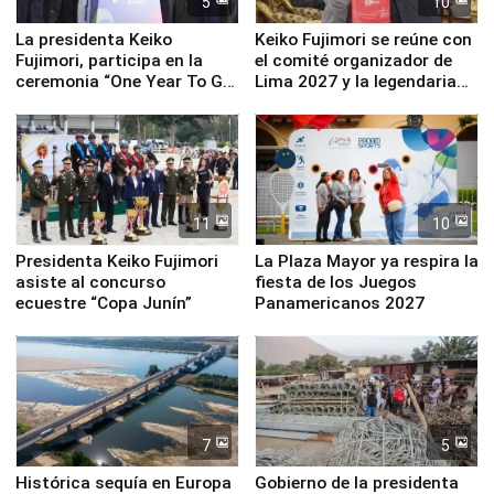
5
10
La presidenta Keiko
Keiko Fujimori se reúne con
Fujimori, participa en la
el comité organizador de
ceremonia “One Year To Go
Lima 2027 y la legendaria
de Lima 2027”
Simone Biles
11
10
Presidenta Keiko Fujimori
La Plaza Mayor ya respira la
asiste al concurso
fiesta de los Juegos
ecuestre “Copa Junín”
Panamericanos 2027
7
5
Histórica sequía en Europa
Gobierno de la presidenta