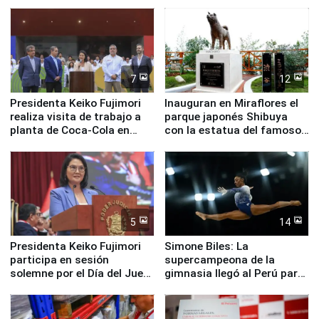
en su labor pastoral en
Valle Sagrado
nuestro país
7
12
Presidenta Keiko Fujimori
Inauguran en Miraflores el
realiza visita de trabajo a
parque japonés Shibuya
planta de Coca-Cola en
con la estatua del famoso
Pucusana
perro Hachiko
5
14
Presidenta Keiko Fujimori
Simone Biles: La
participa en sesión
supercampeona de la
solemne por el Día del Juez
gimnasia llegó al Perú para
y la Jueza
empezar cuenta regresiva a
Panamericanos Lima 2027