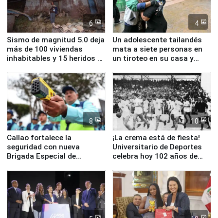
6
4
Sismo de magnitud 5.0 deja
Un adolescente tailandés
más de 100 viviendas
mata a siete personas en
inhabitables y 15 heridos en
un tiroteo en su casa y
Junín
escuela
8
10
Callao fortalece la
¡La crema está de fiesta!
seguridad con nueva
Universitario de Deportes
Brigada Especial de
celebra hoy 102 años de
Turismo y moderno
fundación
equipamiento para
Serenazgo