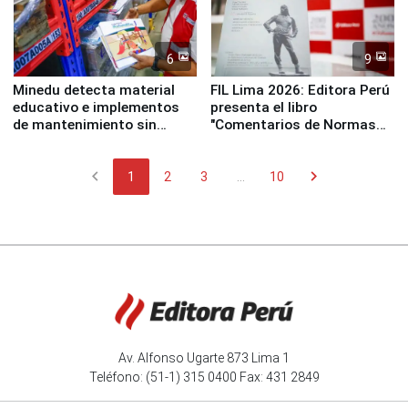
6
9
Minedu detecta material
FIL Lima 2026: Editora Perú
educativo e implementos
presenta el libro
de mantenimiento sin
"Comentarios de Normas
distribuir en almacenes de
Legales: Laboral Vl .
la UGEL 2
Derecho Colectivo"
chevron_left
chevron_right
1
2
3
...
10
Av. Alfonso Ugarte 873 Lima 1
Teléfono: (51-1) 315 0400 Fax: 431 2849