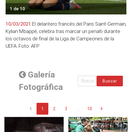
1 de 10
10/03/2021
El delantero francés del Paris Saint-Germain,
Kylian Mbappé, celebra tras marcar un penalti durante
los octavos de final de la Liga de Campeones de la
UEFA. Foto: AFP
Galería
Buscar
Fotográfica
chevron_left
chevron_right
1
2
3
...
10