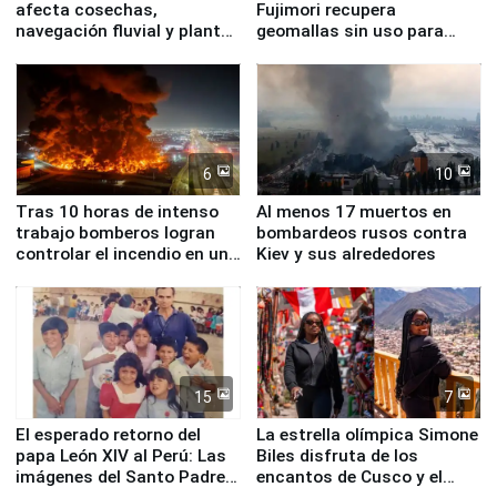
afecta cosechas,
Fujimori recupera
navegación fluvial y plantas
geomallas sin uso para
nucleares
proteger Santa Eulalia ante
Fenómeno El Niño
6
10
Tras 10 horas de intenso
Al menos 17 muertos en
trabajo bomberos logran
bombardeos rusos contra
controlar el incendio en una
Kiev y sus alrededores
planta química de Santiago
de Chile
15
7
El esperado retorno del
La estrella olímpica Simone
papa León XIV al Perú: Las
Biles disfruta de los
imágenes del Santo Padre
encantos de Cusco y el