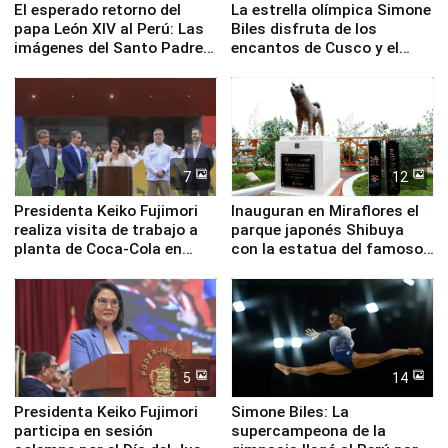
El esperado retorno del
La estrella olímpica Simone
papa León XIV al Perú: Las
Biles disfruta de los
imágenes del Santo Padre
encantos de Cusco y el
en su labor pastoral en
Valle Sagrado
nuestro país
7
12
Presidenta Keiko Fujimori
Inauguran en Miraflores el
realiza visita de trabajo a
parque japonés Shibuya
planta de Coca-Cola en
con la estatua del famoso
Pucusana
perro Hachiko
5
14
Presidenta Keiko Fujimori
Simone Biles: La
participa en sesión
supercampeona de la