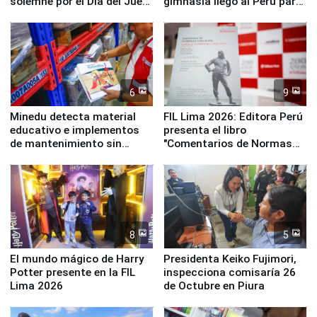
solemne por el Día del Juez
gimnasia llegó al Perú para
y la Jueza
empezar cuenta regresiva a
Panamericanos Lima 2027
6
9
Minedu detecta material
FIL Lima 2026: Editora Perú
educativo e implementos
presenta el libro
de mantenimiento sin
"Comentarios de Normas
distribuir en almacenes de
Legales: Laboral Vl .
la UGEL 2
Derecho Colectivo"
8
5
El mundo mágico de Harry
Presidenta Keiko Fujimori,
Potter presente en la FIL
inspecciona comisaría 26
Lima 2026
de Octubre en Piura