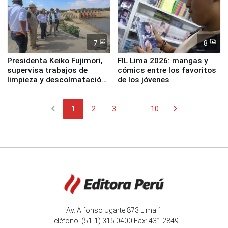
7
8
Presidenta Keiko Fujimori,
FIL Lima 2026: mangas y
supervisa trabajos de
cómics entre los favoritos
limpieza y descolmatación
de los jóvenes
en río Piura
chevron_left
chevron_right
1
2
3
...
10
Av. Alfonso Ugarte 873 Lima 1
Teléfono: (51-1) 315 0400 Fax: 431 2849