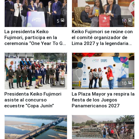
5
10
La presidenta Keiko
Keiko Fujimori se reúne con
Fujimori, participa en la
el comité organizador de
ceremonia “One Year To Go
Lima 2027 y la legendaria
de Lima 2027”
Simone Biles
11
10
Presidenta Keiko Fujimori
La Plaza Mayor ya respira la
asiste al concurso
fiesta de los Juegos
ecuestre “Copa Junín”
Panamericanos 2027