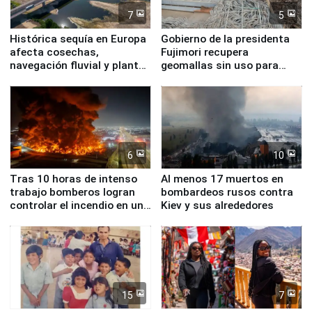
7
5
Histórica sequía en Europa
Gobierno de la presidenta
afecta cosechas,
Fujimori recupera
navegación fluvial y plantas
geomallas sin uso para
nucleares
proteger Santa Eulalia ante
Fenómeno El Niño
6
10
Tras 10 horas de intenso
Al menos 17 muertos en
trabajo bomberos logran
bombardeos rusos contra
controlar el incendio en una
Kiev y sus alrededores
planta química de Santiago
de Chile
15
7