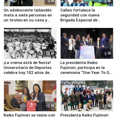
4
8
Un adolescente tailandés
Callao fortalece la
mata a siete personas en
seguridad con nueva
un tiroteo en su casa y
Brigada Especial de
escuela
Turismo y moderno
equipamiento para
Serenazgo
10
5
¡La crema está de fiesta!
La presidenta Keiko
Universitario de Deportes
Fujimori, participa en la
celebra hoy 102 años de
ceremonia “One Year To Go
fundación
de Lima 2027”
10
11
Keiko Fujimori se reúne con
Presidenta Keiko Fujimori