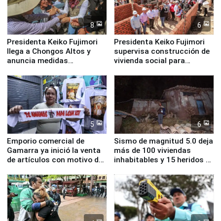
8
6
Presidenta Keiko Fujimori
Presidenta Keiko Fujimori
llega a Chongos Altos y
supervisa construcción de
anuncia medidas
vivienda social para
inmediatas en vivienda,
familias afectadas por
educación, salud y empleo
sismo en Junín
5
6
Emporio comercial de
Sismo de magnitud 5.0 deja
Gamarra ya inició la venta
más de 100 viviendas
de artículos con motivo de
inhabitables y 15 heridos en
la visita del papa León XIV
Junín