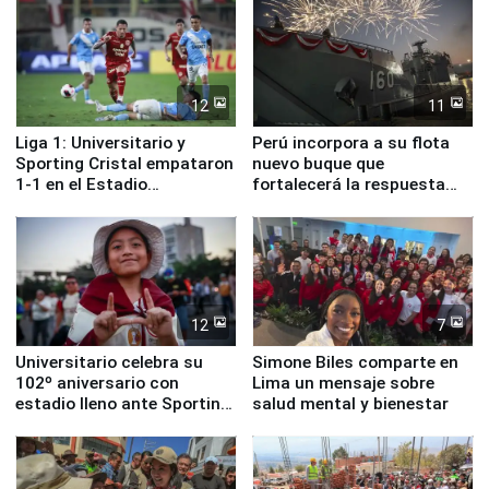
12
11
Liga 1: Universitario y
Perú incorpora a su flota
Sporting Cristal empataron
nuevo buque que
1-1 en el Estadio
fortalecerá la respuesta
Monumental
ante el fenómeno El Niño
12
7
Universitario celebra su
Simone Biles comparte en
102º aniversario con
Lima un mensaje sobre
estadio lleno ante Sporting
salud mental y bienestar
Cristal