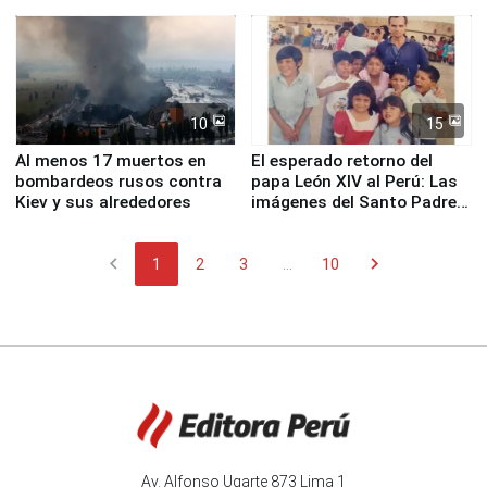
proteger Santa Eulalia ante
planta química de Santiago
Fenómeno El Niño
de Chile
10
15
Al menos 17 muertos en
El esperado retorno del
bombardeos rusos contra
papa León XIV al Perú: Las
Kiev y sus alrededores
imágenes del Santo Padre
en su labor pastoral en
nuestro país
chevron_left
chevron_right
1
2
3
...
10
Av. Alfonso Ugarte 873 Lima 1