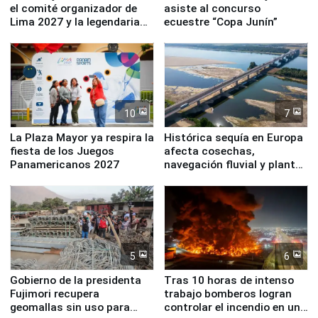
el comité organizador de
asiste al concurso
Lima 2027 y la legendaria
ecuestre “Copa Junín”
Simone Biles
10
7
La Plaza Mayor ya respira la
Histórica sequía en Europa
fiesta de los Juegos
afecta cosechas,
Panamericanos 2027
navegación fluvial y plantas
nucleares
5
6
Gobierno de la presidenta
Tras 10 horas de intenso
Fujimori recupera
trabajo bomberos logran
geomallas sin uso para
controlar el incendio en una