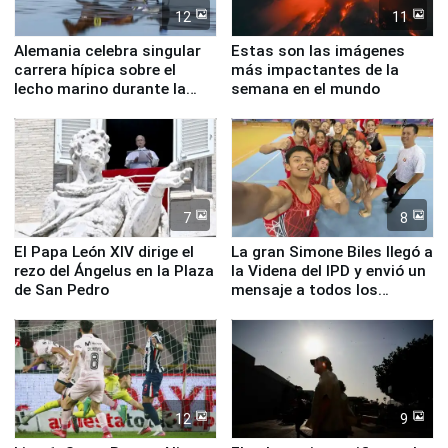
12
11
Alemania celebra singular
Estas son las imágenes
carrera hípica sobre el
más impactantes de la
lecho marino durante la
semana en el mundo
marea baja
7
8
El Papa León XIV dirige el
La gran Simone Biles llegó a
rezo del Ángelus en la Plaza
la Videna del IPD y envió un
de San Pedro
mensaje a todos los
deportistas del Perú
12
9