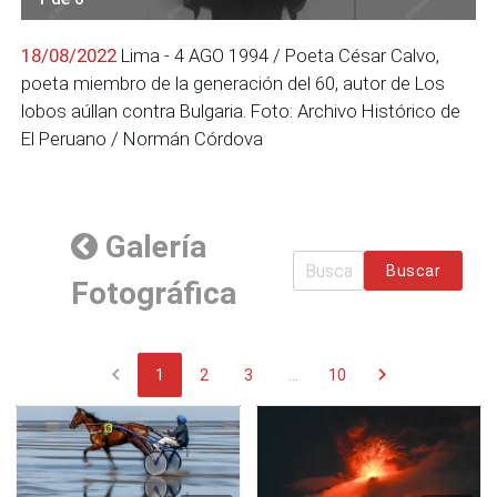
18/08/2022
Lima - 4 AGO 1994 / Poeta César Calvo,
poeta miembro de la generación del 60, autor de Los
lobos aúllan contra Bulgaria. Foto: Archivo Histórico de
El Peruano / Normán Córdova
Galería
Buscar
Fotográfica
chevron_left
chevron_right
1
2
3
...
10