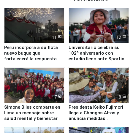
Monumental
11
12
Perú incorpora a su flota
Universitario celebra su
nuevo buque que
102º aniversario con
fortalecerá la respuesta
estadio lleno ante Sporting
ante el fenómeno El Niño
Cristal
7
8
Simone Biles comparte en
Presidenta Keiko Fujimori
Lima un mensaje sobre
llega a Chongos Altos y
salud mental y bienestar
anuncia medidas
inmediatas en vivienda,
educación, salud y empleo