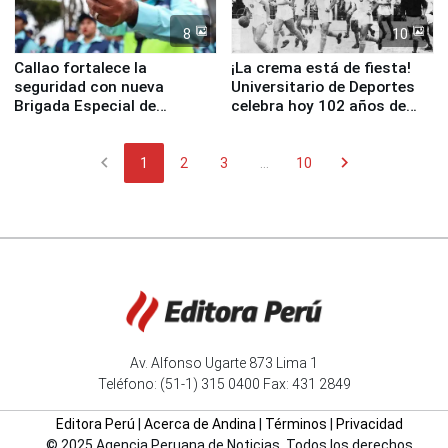
8
10
Callao fortalece la
¡La crema está de fiesta!
seguridad con nueva
Universitario de Deportes
Brigada Especial de
celebra hoy 102 años de
Turismo y moderno
fundación
equipamiento para
chevron_left
chevron_right
Serenazgo
1
2
3
...
10
Av. Alfonso Ugarte 873 Lima 1
Teléfono: (51-1) 315 0400 Fax: 431 2849
Editora Perú
|
Acerca de Andina
|
Términos
|
Privacidad
© 2025 Agencia Peruana de Noticias. Todos los derechos