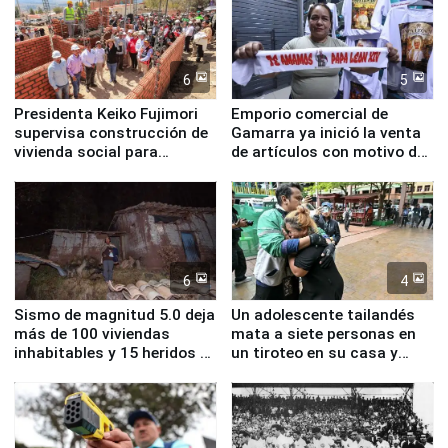
6
5
Presidenta Keiko Fujimori
Emporio comercial de
supervisa construcción de
Gamarra ya inició la venta
vivienda social para
de artículos con motivo de
familias afectadas por
la visita del papa León XIV
sismo en Junín
6
4
Sismo de magnitud 5.0 deja
Un adolescente tailandés
más de 100 viviendas
mata a siete personas en
inhabitables y 15 heridos en
un tiroteo en su casa y
Junín
escuela