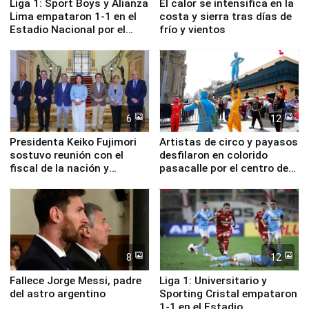
Liga 1: Sport Boys y Alianza
El calor se intensifica en la
Lima empataron 1-1 en el
costa y sierra tras días de
Estadio Nacional por el
frío y vientos
Torneo Clausura
6
12
Presidenta Keiko Fujimori
Artistas de circo y payasos
sostuvo reunión con el
desfilaron en colorido
fiscal de la nación y
pasacalle por el centro de
ministros de Estado
Lima
8
12
Fallece Jorge Messi, padre
Liga 1: Universitario y
del astro argentino
Sporting Cristal empataron
1-1 en el Estadio