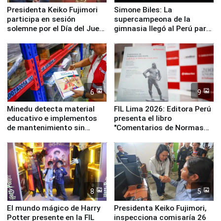
Presidenta Keiko Fujimori
Simone Biles: La
participa en sesión
supercampeona de la
solemne por el Día del Juez
gimnasia llegó al Perú para
y la Jueza
empezar cuenta regresiva a
Panamericanos Lima 2027
6
9
Minedu detecta material
FIL Lima 2026: Editora Perú
educativo e implementos
presenta el libro
de mantenimiento sin
"Comentarios de Normas
distribuir en almacenes de
Legales: Laboral Vl .
la UGEL 2
Derecho Colectivo"
8
5
El mundo mágico de Harry
Presidenta Keiko Fujimori,
Potter presente en la FIL
inspecciona comisaría 26