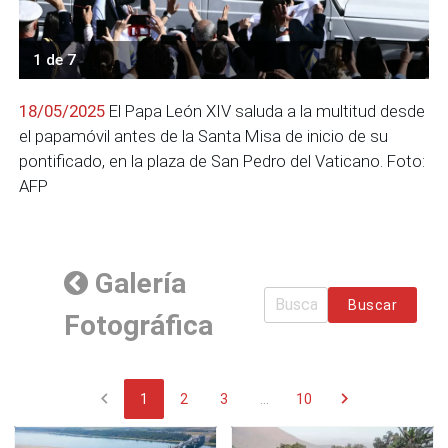
1 de 7
18/05/2025
El Papa León XIV saluda a la multitud desde
el papamóvil antes de la Santa Misa de inicio de su
pontificado, en la plaza de San Pedro del Vaticano. Foto:
AFP
Galería
Buscar
Fotográfica
chevron_left
chevron_right
1
2
3
...
10