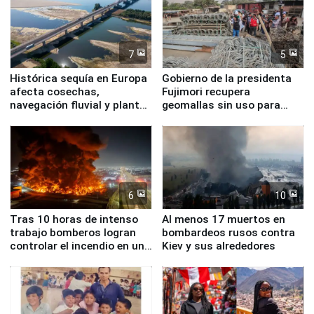
7
5
Histórica sequía en Europa
Gobierno de la presidenta
afecta cosechas,
Fujimori recupera
navegación fluvial y plantas
geomallas sin uso para
nucleares
proteger Santa Eulalia ante
Fenómeno El Niño
6
10
Tras 10 horas de intenso
Al menos 17 muertos en
trabajo bomberos logran
bombardeos rusos contra
controlar el incendio en una
Kiev y sus alrededores
planta química de Santiago
de Chile