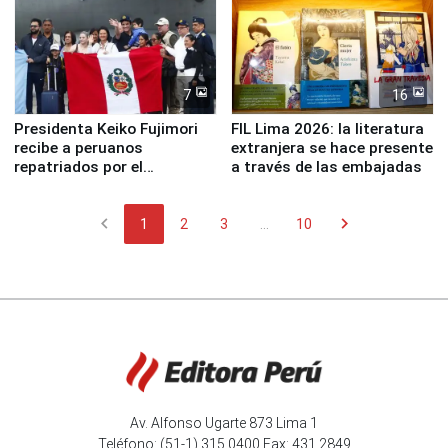
7
16
Presidenta Keiko Fujimori
FIL Lima 2026: la literatura
recibe a peruanos
extranjera se hace presente
repatriados por el
a través de las embajadas
terremoto en Venezuela
chevron_left
chevron_right
1
2
3
...
10
Av. Alfonso Ugarte 873 Lima 1
Teléfono: (51-1) 315 0400 Fax: 431 2849