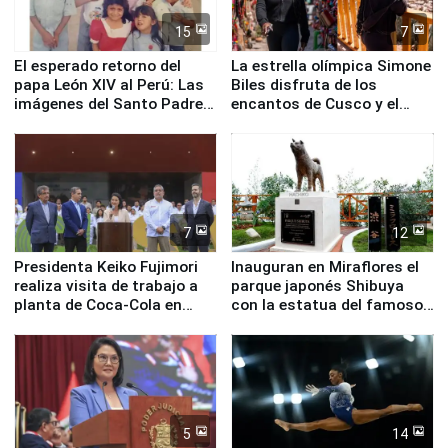
15
7
El esperado retorno del
La estrella olímpica Simone
papa León XIV al Perú: Las
Biles disfruta de los
imágenes del Santo Padre
encantos de Cusco y el
en su labor pastoral en
Valle Sagrado
nuestro país
7
12
Presidenta Keiko Fujimori
Inauguran en Miraflores el
realiza visita de trabajo a
parque japonés Shibuya
planta de Coca-Cola en
con la estatua del famoso
Pucusana
perro Hachiko
5
14