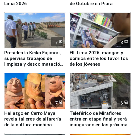
Lima 2026
de Octubre en Piura
7
8
Presidenta Keiko Fujimori,
FIL Lima 2026: mangas y
supervisa trabajos de
cómics entre los favoritos
limpieza y descolmatación
de los jóvenes
en río Piura
7
6
Hallazgo en Cerro Mayal
Teleférico de Miraflores
revela talleres de alfarería
entra en etapa final y será
de la cultura mochica
inaugurado en las próximas
semanas