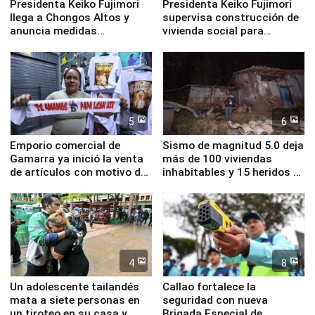
Presidenta Keiko Fujimori
Presidenta Keiko Fujimori
llega a Chongos Altos y
supervisa construcción de
anuncia medidas
vivienda social para
inmediatas en vivienda,
familias afectadas por
educación, salud y empleo
sismo en Junín
5
6
Emporio comercial de
Sismo de magnitud 5.0 deja
Gamarra ya inició la venta
más de 100 viviendas
de artículos con motivo de
inhabitables y 15 heridos en
la visita del papa León XIV
Junín
4
8
Un adolescente tailandés
Callao fortalece la
mata a siete personas en
seguridad con nueva
un tiroteo en su casa y
Brigada Especial de