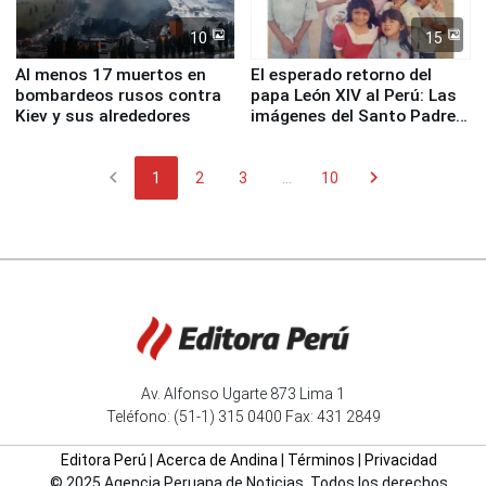
10
15
Al menos 17 muertos en
El esperado retorno del
bombardeos rusos contra
papa León XIV al Perú: Las
Kiev y sus alrededores
imágenes del Santo Padre
en su labor pastoral en
nuestro país
chevron_left
chevron_right
1
2
3
...
10
Av. Alfonso Ugarte 873 Lima 1
Teléfono: (51-1) 315 0400 Fax: 431 2849
Editora Perú
|
Acerca de Andina
|
Términos
|
Privacidad
© 2025 Agencia Peruana de Noticias. Todos los derechos