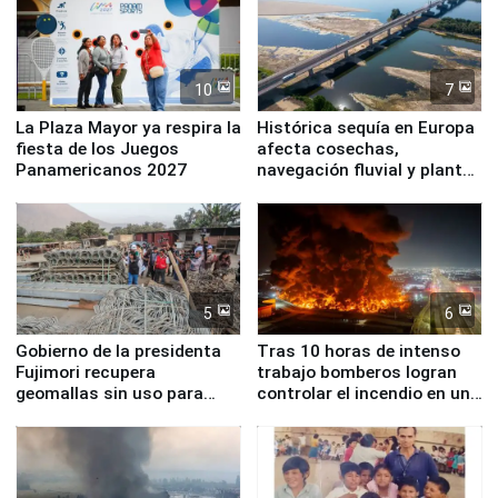
10
7
La Plaza Mayor ya respira la
Histórica sequía en Europa
fiesta de los Juegos
afecta cosechas,
Panamericanos 2027
navegación fluvial y plantas
nucleares
5
6
Gobierno de la presidenta
Tras 10 horas de intenso
Fujimori recupera
trabajo bomberos logran
geomallas sin uso para
controlar el incendio en una
proteger Santa Eulalia ante
planta química de Santiago
Fenómeno El Niño
de Chile