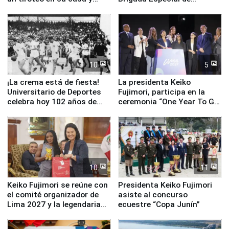
escuela
Turismo y moderno
equipamiento para
Serenazgo
10
5
¡La crema está de fiesta!
La presidenta Keiko
Universitario de Deportes
Fujimori, participa en la
celebra hoy 102 años de
ceremonia “One Year To Go
fundación
de Lima 2027”
10
11
Keiko Fujimori se reúne con
Presidenta Keiko Fujimori
el comité organizador de
asiste al concurso
Lima 2027 y la legendaria
ecuestre “Copa Junín”
Simone Biles