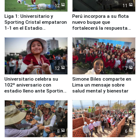
12
11
Liga 1: Universitario y
Perú incorpora a su flota
Sporting Cristal empataron
nuevo buque que
1-1 en el Estadio
fortalecerá la respuesta
Monumental
ante el fenómeno El Niño
12
7
Universitario celebra su
Simone Biles comparte en
102º aniversario con
Lima un mensaje sobre
estadio lleno ante Sporting
salud mental y bienestar
Cristal
8
6