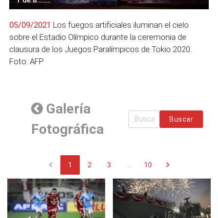
05/09/2021
Los fuegos artificiales iluminan el cielo
sobre el Estadio Olímpico durante la ceremonia de
clausura de los Juegos Paralímpicos de Tokio 2020.
Foto: AFP
Galería
Buscar
Fotográfica
chevron_left
chevron_right
1
2
3
...
10