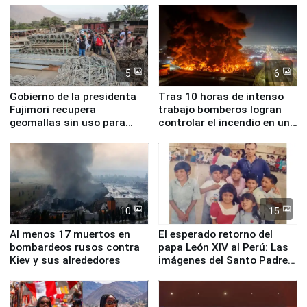
5
6
Gobierno de la presidenta
Tras 10 horas de intenso
Fujimori recupera
trabajo bomberos logran
geomallas sin uso para
controlar el incendio en una
proteger Santa Eulalia ante
planta química de Santiago
Fenómeno El Niño
de Chile
10
15
Al menos 17 muertos en
El esperado retorno del
bombardeos rusos contra
papa León XIV al Perú: Las
Kiev y sus alrededores
imágenes del Santo Padre
en su labor pastoral en
nuestro país