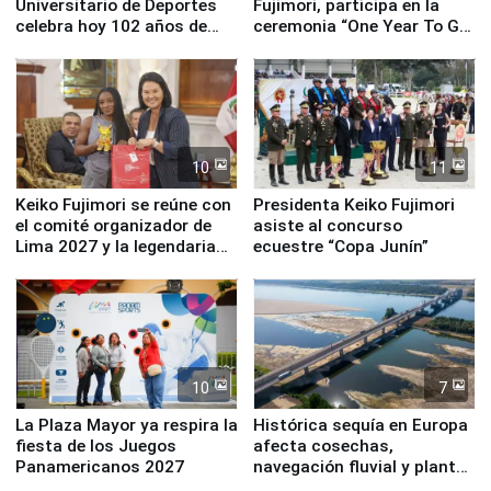
Universitario de Deportes
Fujimori, participa en la
celebra hoy 102 años de
ceremonia “One Year To Go
fundación
de Lima 2027”
10
11
Keiko Fujimori se reúne con
Presidenta Keiko Fujimori
el comité organizador de
asiste al concurso
Lima 2027 y la legendaria
ecuestre “Copa Junín”
Simone Biles
10
7
La Plaza Mayor ya respira la
Histórica sequía en Europa
fiesta de los Juegos
afecta cosechas,
Panamericanos 2027
navegación fluvial y plantas
nucleares