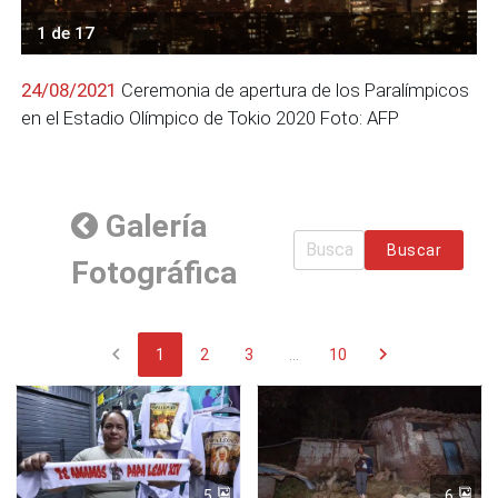
1 de 17
24/08/2021
Ceremonia de apertura de los Paralímpicos
en el Estadio Olímpico de Tokio 2020 Foto: AFP
Galería
Buscar
Fotográfica
chevron_left
chevron_right
1
2
3
...
10
5
6