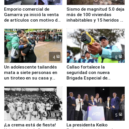
Emporio comercial de
Sismo de magnitud 5.0 deja
Gamarra ya inició la venta
más de 100 viviendas
de artículos con motivo de
inhabitables y 15 heridos en
la visita del papa León XIV
Junín
4
8
Un adolescente tailandés
Callao fortalece la
mata a siete personas en
seguridad con nueva
un tiroteo en su casa y
Brigada Especial de
escuela
Turismo y moderno
equipamiento para
Serenazgo
10
5
¡La crema está de fiesta!
La presidenta Keiko