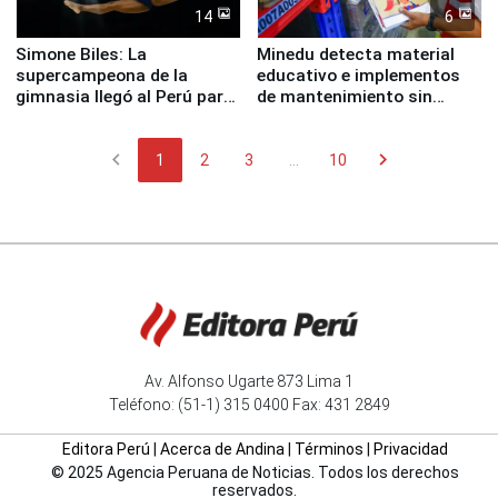
14
6
Simone Biles: La
Minedu detecta material
supercampeona de la
educativo e implementos
gimnasia llegó al Perú para
de mantenimiento sin
empezar cuenta regresiva a
distribuir en almacenes de
Panamericanos Lima 2027
la UGEL 2
chevron_left
chevron_right
1
2
3
...
10
Av. Alfonso Ugarte 873 Lima 1
Teléfono: (51-1) 315 0400 Fax: 431 2849
Editora Perú
|
Acerca de Andina
|
Términos
|
Privacidad
© 2025 Agencia Peruana de Noticias. Todos los derechos
reservados.