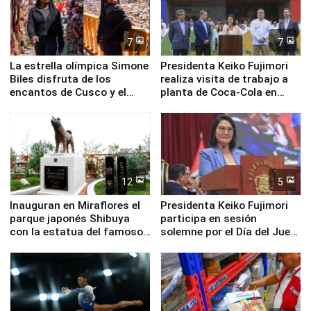
7
7
La estrella olímpica Simone
Presidenta Keiko Fujimori
Biles disfruta de los
realiza visita de trabajo a
encantos de Cusco y el
planta de Coca-Cola en
Valle Sagrado
Pucusana
12
5
Inauguran en Miraflores el
Presidenta Keiko Fujimori
parque japonés Shibuya
participa en sesión
con la estatua del famoso
solemne por el Día del Juez
perro Hachiko
y la Jueza