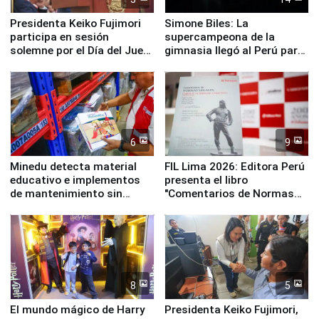
Presidenta Keiko Fujimori
Simone Biles: La
participa en sesión
supercampeona de la
solemne por el Día del Juez
gimnasia llegó al Perú para
y la Jueza
empezar cuenta regresiva a
Panamericanos Lima 2027
6
9
Minedu detecta material
FIL Lima 2026: Editora Perú
educativo e implementos
presenta el libro
de mantenimiento sin
"Comentarios de Normas
distribuir en almacenes de
Legales: Laboral Vl .
la UGEL 2
Derecho Colectivo"
8
5
El mundo mágico de Harry
Presidenta Keiko Fujimori,