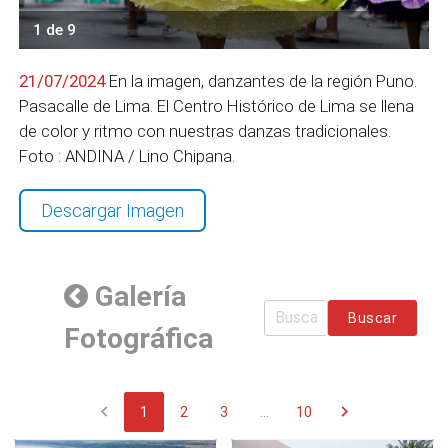
1 de 9
21/07/2024
En la imagen, danzantes de la región Puno.
Pasacalle de Lima. El Centro Histórico de Lima se llena
de color y ritmo con nuestras danzas tradicionales.
Foto : ANDINA / Lino Chipana.
Descargar Imagen
Galería
Buscar
Fotográfica
chevron_left
chevron_right
1
2
3
...
10