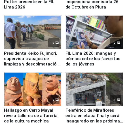
Potter presente en la FIL
inspecciona comisaría 26
Lima 2026
de Octubre en Piura
7
8
Presidenta Keiko Fujimori,
FIL Lima 2026: mangas y
supervisa trabajos de
cómics entre los favoritos
limpieza y descolmatación
de los jóvenes
en río Piura
7
6
Hallazgo en Cerro Mayal
Teleférico de Miraflores
revela talleres de alfarería
entra en etapa final y será
de la cultura mochica
inaugurado en las próximas
semanas