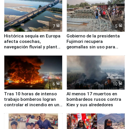
7
5
Histórica sequía en Europa
Gobierno de la presidenta
afecta cosechas,
Fujimori recupera
navegación fluvial y plantas
geomallas sin uso para
nucleares
proteger Santa Eulalia ante
Fenómeno El Niño
6
10
Tras 10 horas de intenso
Al menos 17 muertos en
trabajo bomberos logran
bombardeos rusos contra
controlar el incendio en una
Kiev y sus alrededores
planta química de Santiago
de Chile