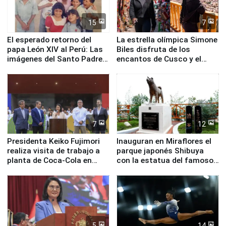
15
7
El esperado retorno del
La estrella olímpica Simone
papa León XIV al Perú: Las
Biles disfruta de los
imágenes del Santo Padre
encantos de Cusco y el
en su labor pastoral en
Valle Sagrado
nuestro país
7
12
Presidenta Keiko Fujimori
Inauguran en Miraflores el
realiza visita de trabajo a
parque japonés Shibuya
planta de Coca-Cola en
con la estatua del famoso
Pucusana
perro Hachiko
5
14