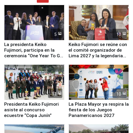
5
10
La presidenta Keiko
Keiko Fujimori se reúne con
Fujimori, participa en la
el comité organizador de
ceremonia “One Year To Go
Lima 2027 y la legendaria
de Lima 2027”
Simone Biles
11
10
Presidenta Keiko Fujimori
La Plaza Mayor ya respira la
asiste al concurso
fiesta de los Juegos
ecuestre “Copa Junín”
Panamericanos 2027