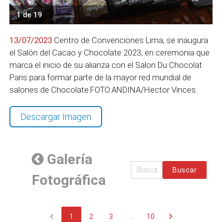
1 de 19
13/07/2023
Centro de Convenciones Lima, se inaugura
el Salón del Cacao y Chocolate 2023, en ceremonia que
marca el inicio de su alianza con el Salon Du Chocolat
Paris para formar parte de la mayor red mundial de
salones de Chocolate.FOTO:ANDINA/Hector Vinces.
Descargar Imagen
Galería
Buscar
Fotográfica
chevron_left
chevron_right
1
2
3
...
10