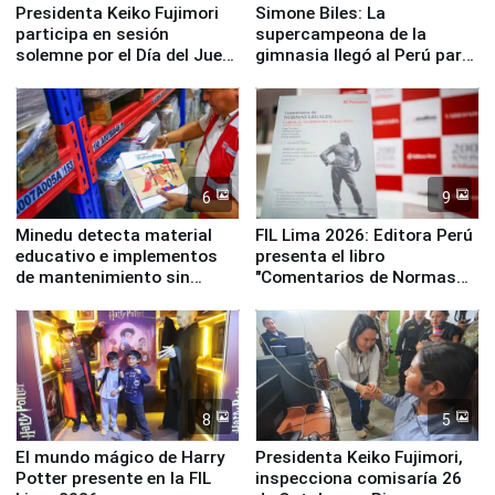
Presidenta Keiko Fujimori
Simone Biles: La
participa en sesión
supercampeona de la
solemne por el Día del Juez
gimnasia llegó al Perú para
y la Jueza
empezar cuenta regresiva a
Panamericanos Lima 2027
6
9
Minedu detecta material
FIL Lima 2026: Editora Perú
educativo e implementos
presenta el libro
de mantenimiento sin
"Comentarios de Normas
distribuir en almacenes de
Legales: Laboral Vl .
la UGEL 2
Derecho Colectivo"
8
5
El mundo mágico de Harry
Presidenta Keiko Fujimori,
Potter presente en la FIL
inspecciona comisaría 26