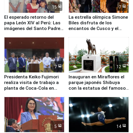
15
7
El esperado retorno del
La estrella olímpica Simone
papa León XIV al Perú: Las
Biles disfruta de los
imágenes del Santo Padre
encantos de Cusco y el
en su labor pastoral en
Valle Sagrado
nuestro país
7
12
Presidenta Keiko Fujimori
Inauguran en Miraflores el
realiza visita de trabajo a
parque japonés Shibuya
planta de Coca-Cola en
con la estatua del famoso
Pucusana
perro Hachiko
5
14