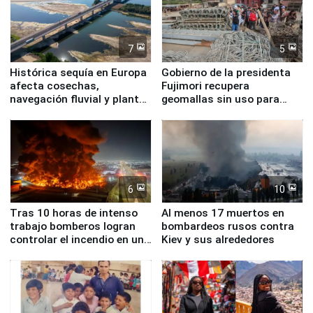
7
5
Histórica sequía en Europa
Gobierno de la presidenta
afecta cosechas,
Fujimori recupera
navegación fluvial y plantas
geomallas sin uso para
nucleares
proteger Santa Eulalia ante
Fenómeno El Niño
6
10
Tras 10 horas de intenso
Al menos 17 muertos en
trabajo bomberos logran
bombardeos rusos contra
controlar el incendio en una
Kiev y sus alrededores
planta química de Santiago
de Chile