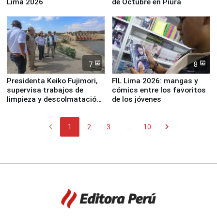
Lima 2026
de Octubre en Piura
7
8
Presidenta Keiko Fujimori,
FIL Lima 2026: mangas y
supervisa trabajos de
cómics entre los favoritos
limpieza y descolmatación
de los jóvenes
en río Piura
chevron_left
chevron_right
1
2
3
...
10