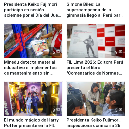
Presidenta Keiko Fujimori
Simone Biles: La
participa en sesión
supercampeona de la
solemne por el Día del Juez
gimnasia llegó al Perú para
y la Jueza
empezar cuenta regresiva a
Panamericanos Lima 2027
6
9
Minedu detecta material
FIL Lima 2026: Editora Perú
educativo e implementos
presenta el libro
de mantenimiento sin
"Comentarios de Normas
distribuir en almacenes de
Legales: Laboral Vl .
la UGEL 2
Derecho Colectivo"
8
5
El mundo mágico de Harry
Presidenta Keiko Fujimori,
Potter presente en la FIL
inspecciona comisaría 26