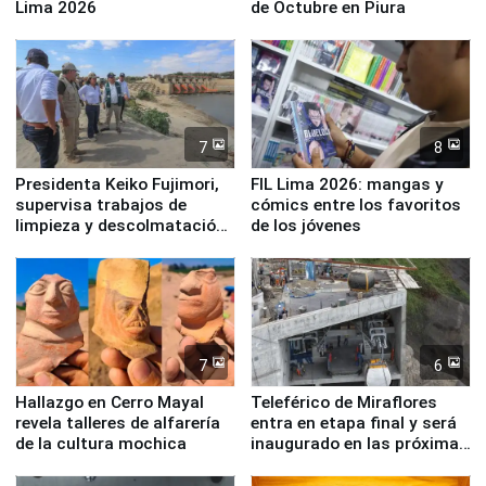
Lima 2026
de Octubre en Piura
7
8
Presidenta Keiko Fujimori,
FIL Lima 2026: mangas y
supervisa trabajos de
cómics entre los favoritos
limpieza y descolmatación
de los jóvenes
en río Piura
7
6
Hallazgo en Cerro Mayal
Teleférico de Miraflores
revela talleres de alfarería
entra en etapa final y será
de la cultura mochica
inaugurado en las próximas
semanas