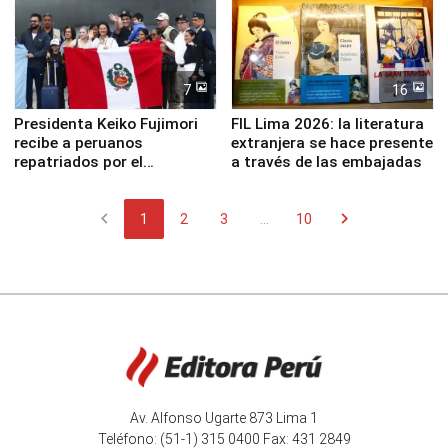
7
16
Presidenta Keiko Fujimori
FIL Lima 2026: la literatura
recibe a peruanos
extranjera se hace presente
repatriados por el
a través de las embajadas
terremoto en Venezuela
chevron_left
chevron_right
1
2
3
...
10
Av. Alfonso Ugarte 873 Lima 1
Teléfono: (51-1) 315 0400 Fax: 431 2849