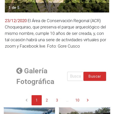
1 de 5
23/12/2020
El Área de Conservación Regional (ACR)
Choquequirao, que preserva el parque arqueológico del
mismo nombre, cumple 10 años de ser creada, y, con
tal ocasión habrá una serie de actividades virtuales por
zoom y Facebook live. Foto: Gore Cusco
Galería
Buscar
Fotográfica
chevron_left
chevron_right
1
2
3
...
10