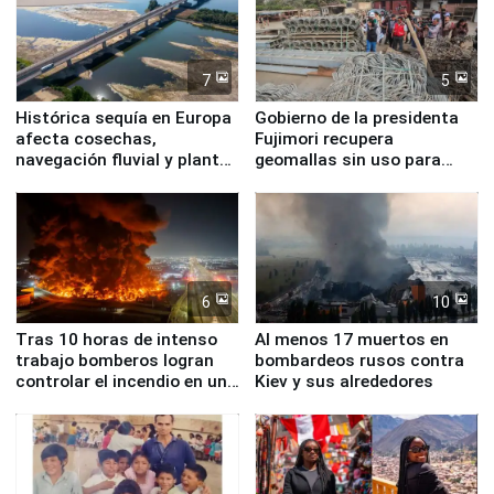
7
5
Histórica sequía en Europa
Gobierno de la presidenta
afecta cosechas,
Fujimori recupera
navegación fluvial y plantas
geomallas sin uso para
nucleares
proteger Santa Eulalia ante
Fenómeno El Niño
6
10
Tras 10 horas de intenso
Al menos 17 muertos en
trabajo bomberos logran
bombardeos rusos contra
controlar el incendio en una
Kiev y sus alrededores
planta química de Santiago
de Chile