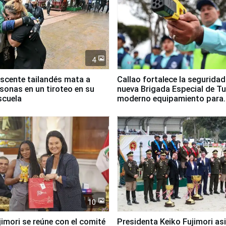
4
scente tailandés mata a
Callao fortalece la segurida
rsonas en un tiroteo en su
nueva Brigada Especial de T
scuela
moderno equipamiento para
Serenazgo
10
jimori se reúne con el comité
Presidenta Keiko Fujimori asi