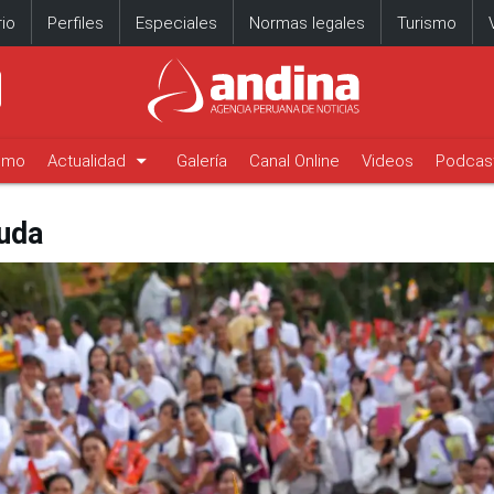
io
Perfiles
Especiales
Normas legales
Turismo
arrow_drop_down
timo
Actualidad
Galería
Canal Online
Videos
Podcas
Buda