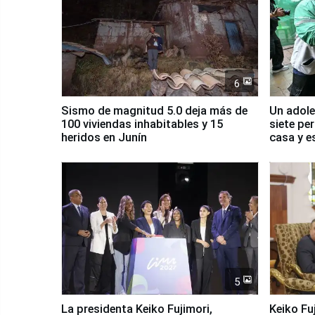
6
Sismo de magnitud 5.0 deja más de
Un adole
100 viviendas inhabitables y 15
siete pe
heridos en Junín
casa y e
5
La presidenta Keiko Fujimori,
Keiko Fu