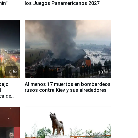
nín”
los Juegos Panamericanos 2027
6
10
bajo
Al menos 17 muertos en bombardeos
l
rusos contra Kiev y sus alrededores
ca de