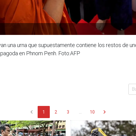
n una urna que supuestamente contiene los restos de uno 
na pagoda en Phnom Penh. Foto:AFP
chevron_left
chevron_right
1
2
3
...
10