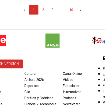
chevron_left
chevron_right
1
2
3
...
10
SH VERSION
E
Cultural
Canal Online
E
o
Ánfora 2026
Videos
J
F
Deportes
Especiales
E
a
Clic
Interactivos
m
Perfiles y Crónicas
Podcast
P
es
Ciencia y Tecnología
Newsletter