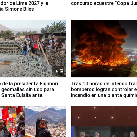
dor de Lima 2027 y la
concurso ecuestre “Copa Ju
ia Simone Biles
5
 de la presidenta Fujimori
Tras 10 horas de intenso tra
 geomallas sin uso para
bomberos logran controlar e
 Santa Eulalia ante
incendio en una planta quími
o El Niño
Santiago de Chile