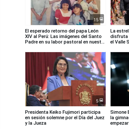
15
El esperado retorno del papa León
La estre
XIV al Perú: Las imágenes del Santo
disfruta
Padre en su labor pastoral en nuestro
el Valle
país
5
Presidenta Keiko Fujimori participa
Simone B
en sesión solemne por el Día del Juez
la gimna
y la Jueza
empezar 
Panamer