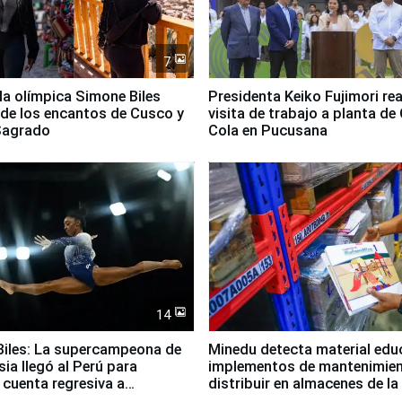
7
lla olímpica Simone Biles
Presidenta Keiko Fujimori rea
 de los encantos de Cusco y
visita de trabajo a planta de
 Sagrado
Cola en Pucusana
14
iles: La supercampeona de
Minedu detecta material edu
sia llegó al Perú para
implementos de mantenimien
cuenta regresiva a
distribuir en almacenes de l
icanos Lima 2027