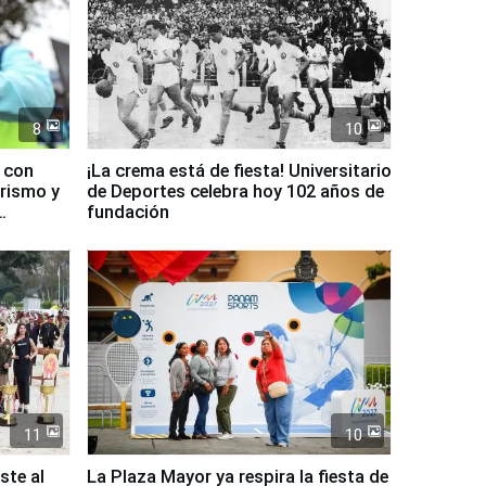
8
10
d con
¡La crema está de fiesta! Universitario
urismo y
de Deportes celebra hoy 102 años de
fundación
11
10
ste al
La Plaza Mayor ya respira la fiesta de