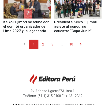
10
11
Keiko Fujimori se reúne con
Presidenta Keiko Fujimori
el comité organizador de
asiste al concurso
Lima 2027 y la legendaria
ecuestre “Copa Junín”
Simone Biles
chevron_left
chevron_right
1
2
3
...
10
Av. Alfonso Ugarte 873 Lima 1
Teléfono: (51-1) 315 0400 Fax: 431 2849