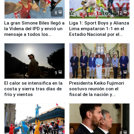
8
12
La gran Simone Biles llegó a
Liga 1: Sport Boys y Alianza
la Videna del IPD y envió un
Lima empataron 1-1 en el
mensaje a todos los
Estadio Nacional por el
deportistas del Perú
Torneo Clausura
9
6
El calor se intensifica en la
Presidenta Keiko Fujimori
costa y sierra tras días de
sostuvo reunión con el
frío y vientos
fiscal de la nación y
ministros de Estado
12
8