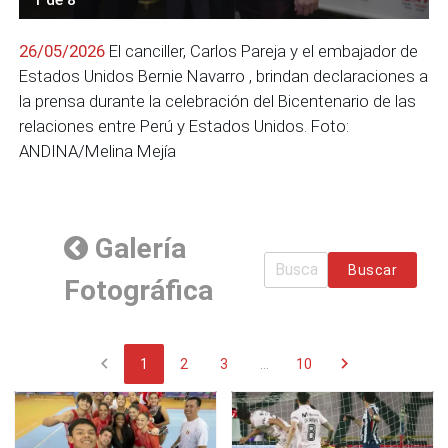
26/05/2026
El canciller, Carlos Pareja y el embajador de
Estados Unidos Bernie Navarro , brindan declaraciones a
la prensa durante la celebración del Bicentenario de las
relaciones entre Perú y Estados Unidos. Foto:
ANDINA/Melina Mejía
Galería
Buscar
Fotográfica
chevron_left
chevron_right
1
2
3
...
10