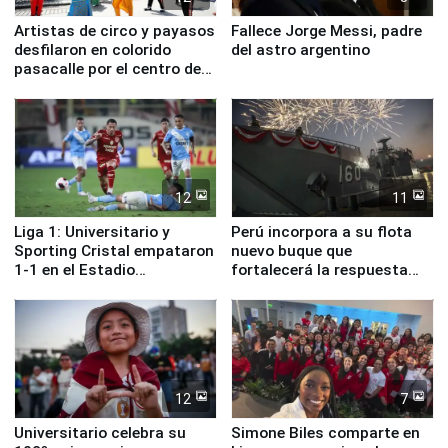
Artistas de circo y payasos
Fallece Jorge Messi, padre
desfilaron en colorido
del astro argentino
pasacalle por el centro de
Lima
12
11
Liga 1: Universitario y
Perú incorpora a su flota
Sporting Cristal empataron
nuevo buque que
1-1 en el Estadio
fortalecerá la respuesta
Monumental
ante el fenómeno El Niño
12
7
Universitario celebra su
Simone Biles comparte en