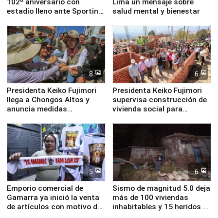
102º aniversario con
Lima un mensaje sobre
estadio lleno ante Sporting
salud mental y bienestar
Cristal
8
6
Presidenta Keiko Fujimori
Presidenta Keiko Fujimori
llega a Chongos Altos y
supervisa construcción de
anuncia medidas
vivienda social para
inmediatas en vivienda,
familias afectadas por
educación, salud y empleo
sismo en Junín
5
6
Emporio comercial de
Sismo de magnitud 5.0 deja
Gamarra ya inició la venta
más de 100 viviendas
de artículos con motivo de
inhabitables y 15 heridos en
la visita del papa León XIV
Junín