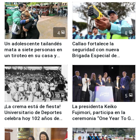
4
8
Un adolescente tailandés
Callao fortalece la
mata a siete personas en
seguridad con nueva
un tiroteo en su casa y
Brigada Especial de
escuela
Turismo y moderno
equipamiento para
Serenazgo
10
5
¡La crema está de fiesta!
La presidenta Keiko
Universitario de Deportes
Fujimori, participa en la
celebra hoy 102 años de
ceremonia “One Year To Go
fundación
de Lima 2027”