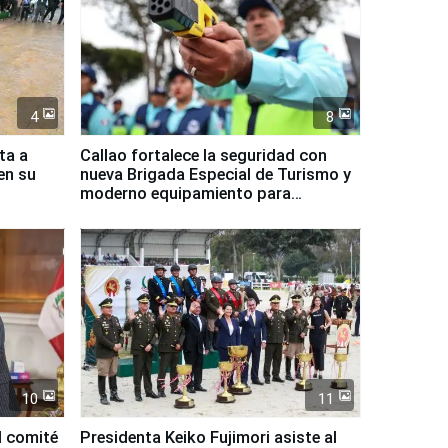
4
8
ta a
Callao fortalece la seguridad con
en su
nueva Brigada Especial de Turismo y
moderno equipamiento para
Serenazgo
10
11
l comité
Presidenta Keiko Fujimori asiste al