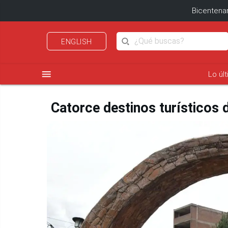
Bicentenar
ENGLISH
menu
Lo úl
Catorce destinos turísticos d