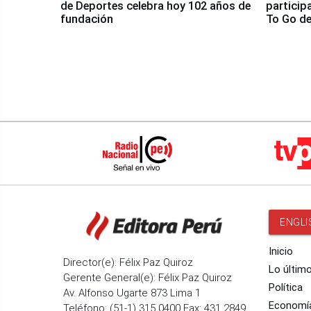
de Deportes celebra hoy 102 años de
particip
fundación
To Go de
ENGLI
Inicio
Director(e): Félix Paz Quiroz
Lo últim
Gerente General(e): Félix Paz Quiroz
Política
Av. Alfonso Ugarte 873 Lima 1
Economí
Teléfono: (51-1) 315 0400 Fax: 431 2849