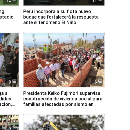
12
11
ing
Perú incorpora a su flota nuevo
Estadio
buque que fortalecerá la respuesta
ante el fenómeno El Niño
8
6
ga a
Presidenta Keiko Fujimori supervisa
didas
construcción de vivienda social para
ación,
familias afectadas por sismo en
Junín