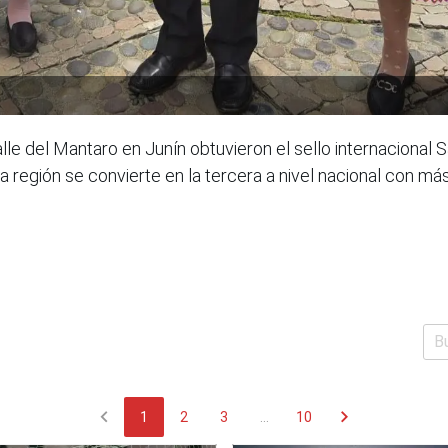
lle del Mantaro en Junín obtuvieron el sello internacional 
a región se convierte en la tercera a nivel nacional con más
chevron_left
chevron_right
1
2
3
...
10