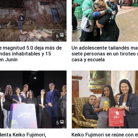
6
 magnitud 5.0 deja más de
Un adolescente tailandés ma
endas inhabitables y 15
siete personas en un tiroteo 
en Junín
casa y escuela
5
denta Keiko Fujimori,
Keiko Fujimori se reúne con e