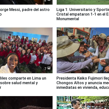
8
Jorge Messi, padre del astro
Liga 1: Universitario y Sport
o
Cristal empataron 1-1 en el 
Monumental
7
iles comparte en Lima un
Presidenta Keiko Fujimori lle
sobre salud mental y
Chongos Altos y anuncia me
r
inmediatas en vivienda, educ
salud y empleo