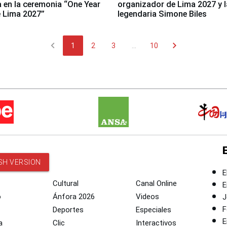
a en la ceremonia “One Year
organizador de Lima 2027 y l
 Lima 2027”
legendaria Simone Biles
chevron_left
chevron_right
1
2
3
...
10
SH VERSION
E
Cultural
Canal Online
E
o
Ánfora 2026
Videos
J
F
Deportes
Especiales
E
a
Clic
Interactivos