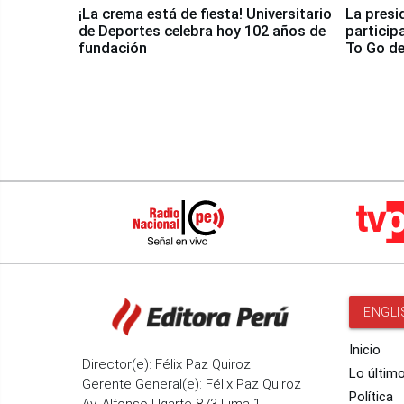
¡La crema está de fiesta! Universitario
La presi
de Deportes celebra hoy 102 años de
particip
fundación
To Go de
ENGLI
Inicio
Director(e): Félix Paz Quiroz
Lo últim
Gerente General(e): Félix Paz Quiroz
Política
Av. Alfonso Ugarte 873 Lima 1