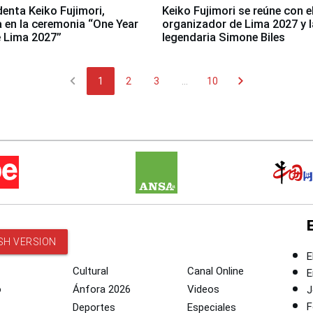
denta Keiko Fujimori,
Keiko Fujimori se reúne con e
a en la ceremonia “One Year
organizador de Lima 2027 y l
 Lima 2027”
legendaria Simone Biles
chevron_left
chevron_right
1
2
3
...
10
SH VERSION
E
Cultural
Canal Online
E
o
Ánfora 2026
Videos
J
F
Deportes
Especiales