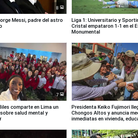
8
Jorge Messi, padre del astro
Liga 1: Universitario y Sport
o
Cristal empataron 1-1 en el 
Monumental
7
iles comparte en Lima un
Presidenta Keiko Fujimori lle
sobre salud mental y
Chongos Altos y anuncia me
r
inmediatas en vivienda, educ
salud y empleo