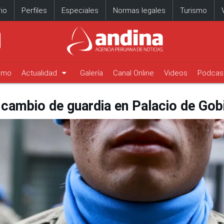
io
Perfiles
Especiales
Normas legales
Turismo
arrow_drop_down
timo
Actualidad
Galería
Canal Online
Videos
Podcas
 cambio de guardia en Palacio de Gob