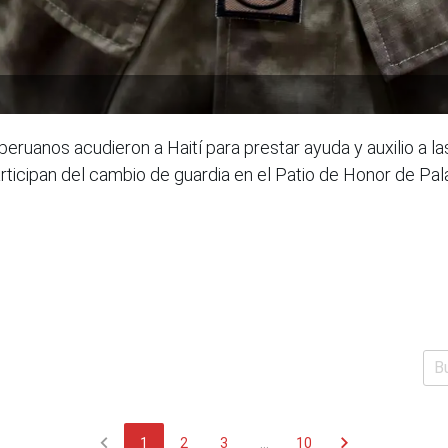
eruanos acudieron a Haití para prestar ayuda y auxilio a l
articipan del cambio de guardia en el Patio de Honor de P
chevron_left
chevron_right
1
2
3
...
10