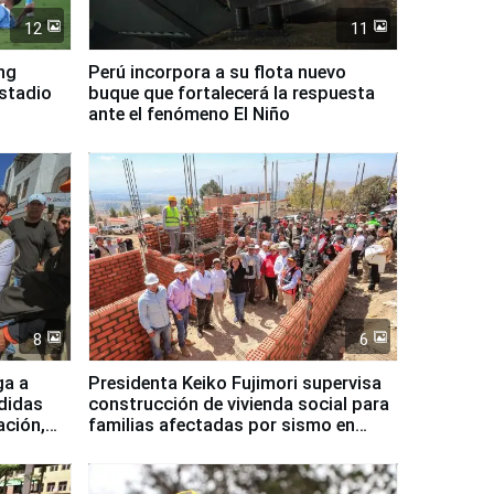
12
11
ing
Perú incorpora a su flota nuevo
Estadio
buque que fortalecerá la respuesta
ante el fenómeno El Niño
8
6
ga a
Presidenta Keiko Fujimori supervisa
didas
construcción de vivienda social para
ación,
familias afectadas por sismo en
Junín