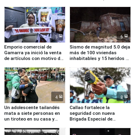
inmediatas en vivienda,
familias afectadas por
educación, salud y empleo
sismo en Junín
5
6
Emporio comercial de
Sismo de magnitud 5.0 deja
Gamarra ya inició la venta
más de 100 viviendas
de artículos con motivo de
inhabitables y 15 heridos en
la visita del papa León XIV
Junín
4
8
Un adolescente tailandés
Callao fortalece la
mata a siete personas en
seguridad con nueva
un tiroteo en su casa y
Brigada Especial de
escuela
Turismo y moderno
equipamiento para