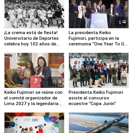
Serenazgo
10
5
¡La crema está de fiesta!
La presidenta Keiko
Universitario de Deportes
Fujimori, participa en la
celebra hoy 102 años de
ceremonia “One Year To Go
fundación
de Lima 2027”
10
11
Keiko Fujimori se reúne con
Presidenta Keiko Fujimori
el comité organizador de
asiste al concurso
Lima 2027 y la legendaria
ecuestre “Copa Junín”
Simone Biles