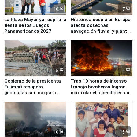
10
7
La Plaza Mayor ya respira la
Histórica sequía en Europa
fiesta de los Juegos
afecta cosechas,
Panamericanos 2027
navegación fluvial y plantas
nucleares
5
6
Gobierno de la presidenta
Tras 10 horas de intenso
Fujimori recupera
trabajo bomberos logran
geomallas sin uso para
controlar el incendio en una
proteger Santa Eulalia ante
planta química de Santiago
Fenómeno El Niño
de Chile
10
15