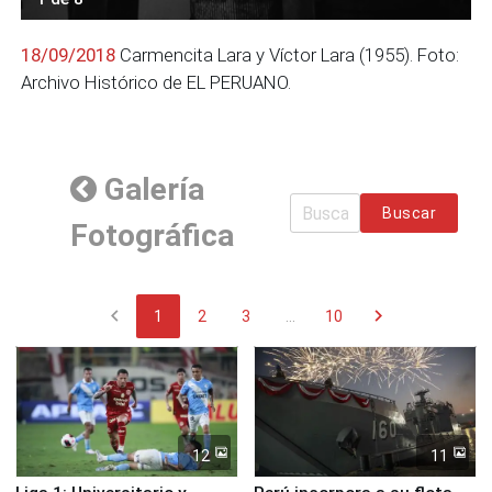
18/09/2018
Carmencita Lara y Víctor Lara (1955). Foto:
Archivo Histórico de EL PERUANO.
Galería
Buscar
Fotográfica
chevron_left
chevron_right
1
2
3
...
10
12
11