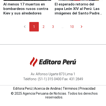
Al menos 17 muertos en
El esperado retorno del
bombardeos rusos contra
papa León XIV al Perú: Las
Kiev y sus alrededores
imágenes del Santo Padre
en su labor pastoral en
nuestro país
chevron_left
chevron_right
1
2
3
...
10
Av. Alfonso Ugarte 873 Lima 1
Teléfono: (51-1) 315 0400 Fax: 431 2849
Editora Perú
|
Acerca de Andina
|
Términos
|
Privacidad
© 2025 Agencia Peruana de Noticias. Todos los derechos
reservados.