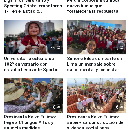
Liga 1: Universitario y
Perú incorpora a su flota
Sporting Cristal empataron
nuevo buque que
1-1 en el Estadio
fortalecerá la respuesta
Monumental
ante el fenómeno El Niño
12
7
Universitario celebra su
Simone Biles comparte en
102º aniversario con
Lima un mensaje sobre
estadio lleno ante Sporting
salud mental y bienestar
Cristal
8
6
Presidenta Keiko Fujimori
Presidenta Keiko Fujimori
llega a Chongos Altos y
supervisa construcción de
anuncia medidas
vivienda social para