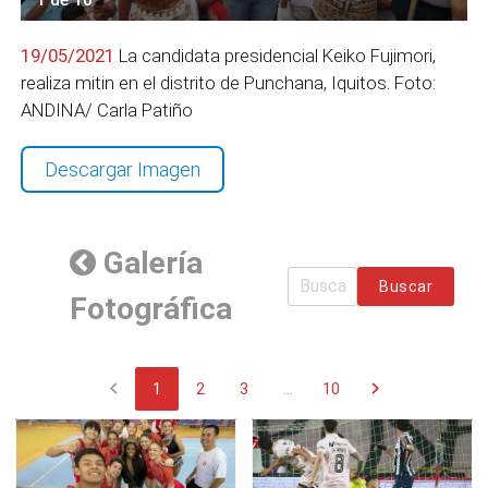
19/05/2021
La candidata presidencial Keiko Fujimori,
realiza mitin en el distrito de Punchana, Iquitos. Foto:
ANDINA/ Carla Patiño
Descargar Imagen
Galería
Buscar
Fotográfica
chevron_left
chevron_right
1
2
3
...
10