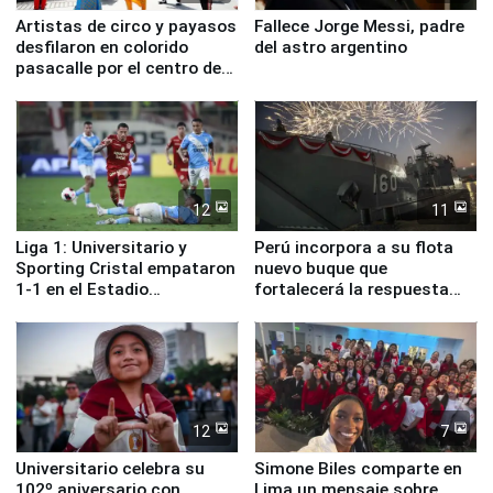
Artistas de circo y payasos
Fallece Jorge Messi, padre
desfilaron en colorido
del astro argentino
pasacalle por el centro de
Lima
12
11
Liga 1: Universitario y
Perú incorpora a su flota
Sporting Cristal empataron
nuevo buque que
1-1 en el Estadio
fortalecerá la respuesta
Monumental
ante el fenómeno El Niño
12
7
Universitario celebra su
Simone Biles comparte en
102º aniversario con
Lima un mensaje sobre