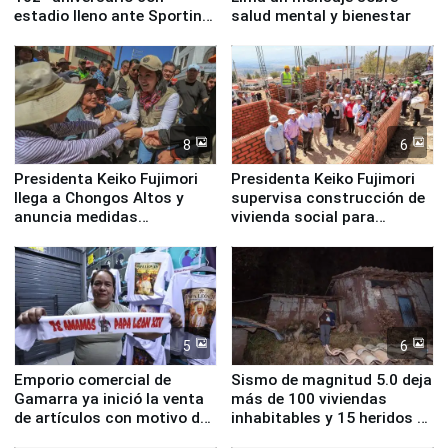
estadio lleno ante Sporting
salud mental y bienestar
Cristal
8
6
Presidenta Keiko Fujimori
Presidenta Keiko Fujimori
llega a Chongos Altos y
supervisa construcción de
anuncia medidas
vivienda social para
inmediatas en vivienda,
familias afectadas por
educación, salud y empleo
sismo en Junín
5
6
Emporio comercial de
Sismo de magnitud 5.0 deja
Gamarra ya inició la venta
más de 100 viviendas
de artículos con motivo de
inhabitables y 15 heridos en
la visita del papa León XIV
Junín