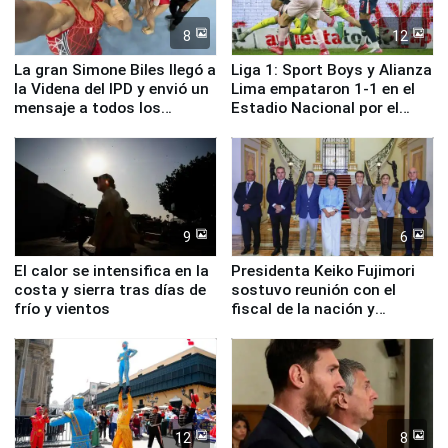
8
12
La gran Simone Biles llegó a
Liga 1: Sport Boys y Alianza
la Videna del IPD y envió un
Lima empataron 1-1 en el
mensaje a todos los
Estadio Nacional por el
deportistas del Perú
Torneo Clausura
9
6
El calor se intensifica en la
Presidenta Keiko Fujimori
costa y sierra tras días de
sostuvo reunión con el
frío y vientos
fiscal de la nación y
ministros de Estado
12
8