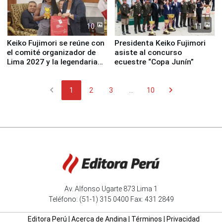
10
11
Keiko Fujimori se reúne con
Presidenta Keiko Fujimori
el comité organizador de
asiste al concurso
Lima 2027 y la legendaria
ecuestre “Copa Junín”
Simone Biles
chevron_left
chevron_right
1
2
3
...
10
Av. Alfonso Ugarte 873 Lima 1
Teléfono: (51-1) 315 0400 Fax: 431 2849
Editora Perú
|
Acerca de Andina
|
Términos
|
Privacidad