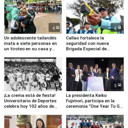
4
8
Un adolescente tailandés
Callao fortalece la
mata a siete personas en
seguridad con nueva
un tiroteo en su casa y
Brigada Especial de
escuela
Turismo y moderno
equipamiento para
Serenazgo
10
5
¡La crema está de fiesta!
La presidenta Keiko
Universitario de Deportes
Fujimori, participa en la
celebra hoy 102 años de
ceremonia “One Year To Go
fundación
de Lima 2027”