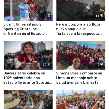
9
11
Liga 1: Universitario y
Perú incorpora a su flota
Sporting Cristal se
nuevo buque que
enfrentan en el Estadio
fortalecerá la respuesta
Monumental
ante el fenómeno El Niño
12
7
Universitario celebra su
Simone Biles comparte en
102º aniversario con
Lima un mensaje sobre
estadio lleno ante Sporting
salud mental y bienestar
Cristal