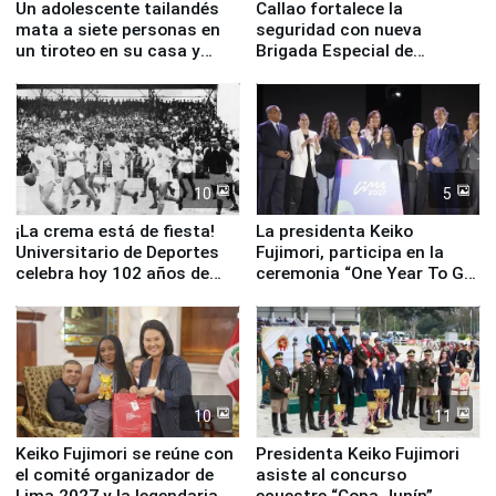
Un adolescente tailandés
Callao fortalece la
mata a siete personas en
seguridad con nueva
un tiroteo en su casa y
Brigada Especial de
escuela
Turismo y moderno
equipamiento para
Serenazgo
10
5
¡La crema está de fiesta!
La presidenta Keiko
Universitario de Deportes
Fujimori, participa en la
celebra hoy 102 años de
ceremonia “One Year To Go
fundación
de Lima 2027”
10
11
Keiko Fujimori se reúne con
Presidenta Keiko Fujimori
el comité organizador de
asiste al concurso
Lima 2027 y la legendaria
ecuestre “Copa Junín”