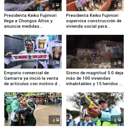
8
6
Presidenta Keiko Fujimori
Presidenta Keiko Fujimori
llega a Chongos Altos y
supervisa construcción de
anuncia medidas
vivienda social para
inmediatas en vivienda,
familias afectadas por
educación, salud y empleo
sismo en Junín
5
6
Emporio comercial de
Sismo de magnitud 5.0 deja
Gamarra ya inició la venta
más de 100 viviendas
de artículos con motivo de
inhabitables y 15 heridos en
la visita del papa León XIV
Junín
4
8