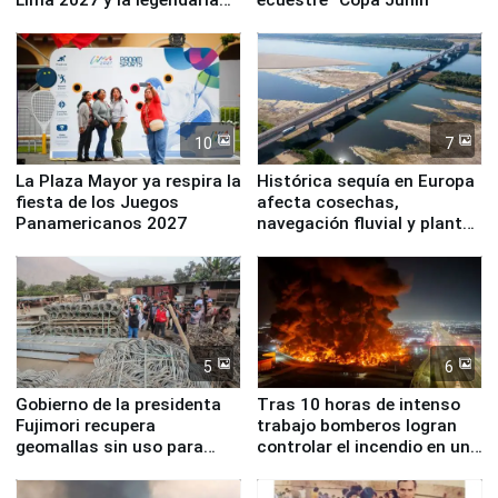
Simone Biles
10
7
La Plaza Mayor ya respira la
Histórica sequía en Europa
fiesta de los Juegos
afecta cosechas,
Panamericanos 2027
navegación fluvial y plantas
nucleares
5
6
Gobierno de la presidenta
Tras 10 horas de intenso
Fujimori recupera
trabajo bomberos logran
geomallas sin uso para
controlar el incendio en una
proteger Santa Eulalia ante
planta química de Santiago
Fenómeno El Niño
de Chile