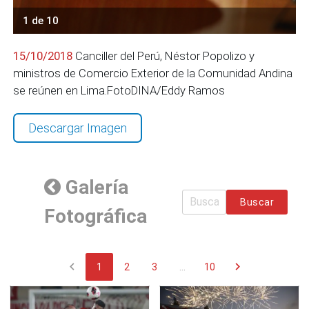
1 de 10
15/10/2018
Canciller del Perú, Néstor Popolizo y
ministros de Comercio Exterior de la Comunidad Andina
se reúnen en Lima.FotoDINA/Eddy Ramos
Descargar Imagen
Galería
Buscar
Fotográfica
chevron_left
chevron_right
1
2
3
...
10