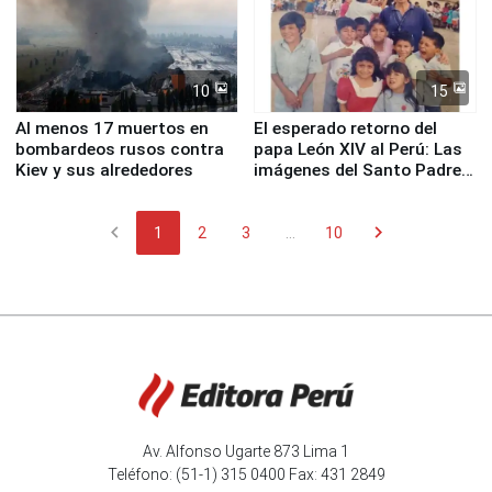
10
15
Al menos 17 muertos en
El esperado retorno del
bombardeos rusos contra
papa León XIV al Perú: Las
Kiev y sus alrededores
imágenes del Santo Padre
en su labor pastoral en
nuestro país
chevron_left
chevron_right
1
2
3
...
10
Av. Alfonso Ugarte 873 Lima 1
Teléfono: (51-1) 315 0400 Fax: 431 2849