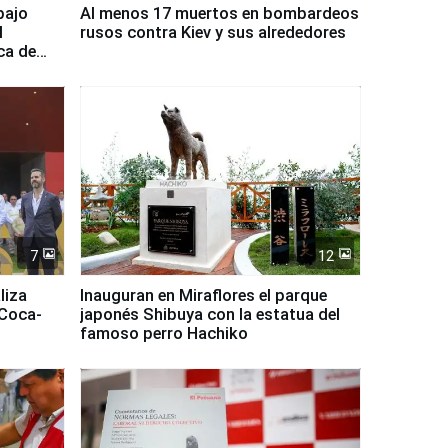
bajo
Al menos 17 muertos en bombardeos
l
rusos contra Kiev y sus alrededores
ca de
7
12
liza
Inauguran en Miraflores el parque
 Coca-
japonés Shibuya con la estatua del
famoso perro Hachiko