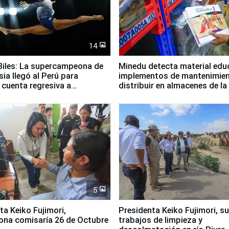
14
iles: La supercampeona de
Minedu detecta material edu
sia llegó al Perú para
implementos de mantenimien
cuenta regresiva a
distribuir en almacenes de l
icanos Lima 2027
5
jimori,
Presidenta Keiko Fujimori, s
ona comisaría 26 de Octubre
trabajos de limpieza y