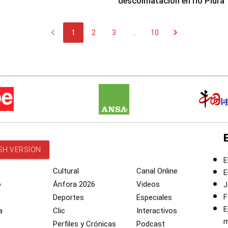
descolmatación en río Piura
chevron_left
chevron_right
1
2
3
...
10
SH VERSION
E
Cultural
Canal Online
E
o
Ánfora 2026
Videos
J
F
Deportes
Especiales
E
a
Clic
Interactivos
m
Perfiles y Crónicas
Podcast