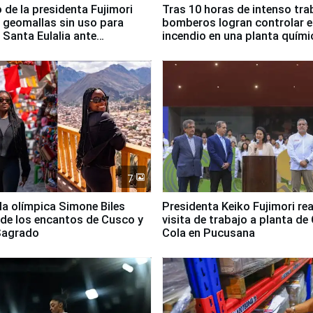
 de la presidenta Fujimori
Tras 10 horas de intenso tra
 geomallas sin uso para
bomberos logran controlar e
 Santa Eulalia ante
incendio en una planta quími
o El Niño
Santiago de Chile
7
lla olímpica Simone Biles
Presidenta Keiko Fujimori rea
 de los encantos de Cusco y
visita de trabajo a planta de
 Sagrado
Cola en Pucusana