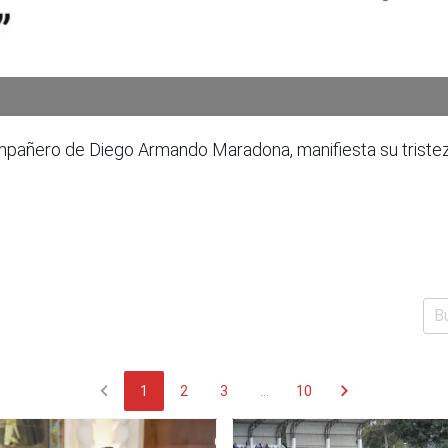
pañero de Diego Armando Maradona, manifiesta su tristeza 
chevron_left
chevron_right
1
2
3
...
10