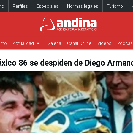
io
Perfiles
Especiales
Normas legales
Turismo
arrow_drop_down
timo
Actualidad
Galería
Canal Online
Videos
Podcas
xico 86 se despiden de Diego Arma