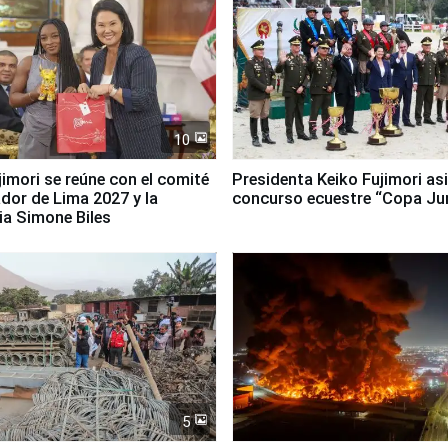
10
jimori se reúne con el comité
Presidenta Keiko Fujimori asi
dor de Lima 2027 y la
concurso ecuestre “Copa Ju
ia Simone Biles
5