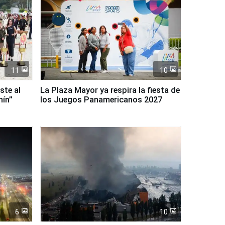
11
10
ste al
La Plaza Mayor ya respira la fiesta de
nín”
los Juegos Panamericanos 2027
6
10