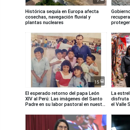
7
Histórica sequía en Europa afecta
Gobierno
cosechas, navegación fluvial y
recupera
plantas nucleares
proteger
Fenómen
15
El esperado retorno del papa León
La estre
XIV al Perú: Las imágenes del Santo
disfruta
Padre en su labor pastoral en nuestro
el Valle
país