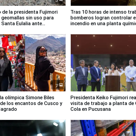
5
 de la presidenta Fujimori
Tras 10 horas de intenso tra
 geomallas sin uso para
bomberos logran controlar e
 Santa Eulalia ante
incendio en una planta quími
o El Niño
Santiago de Chile
7
lla olímpica Simone Biles
Presidenta Keiko Fujimori rea
 de los encantos de Cusco y
visita de trabajo a planta de
 Sagrado
Cola en Pucusana