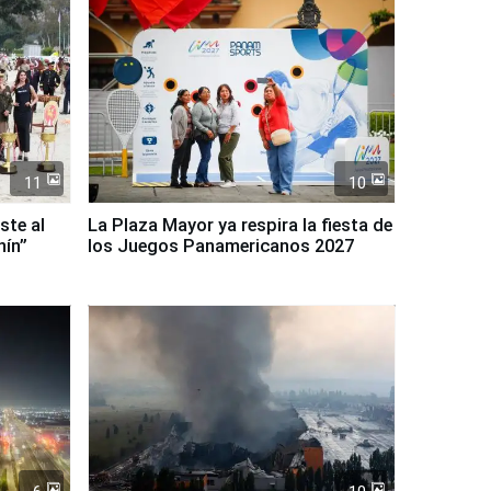
11
10
ste al
La Plaza Mayor ya respira la fiesta de
nín”
los Juegos Panamericanos 2027