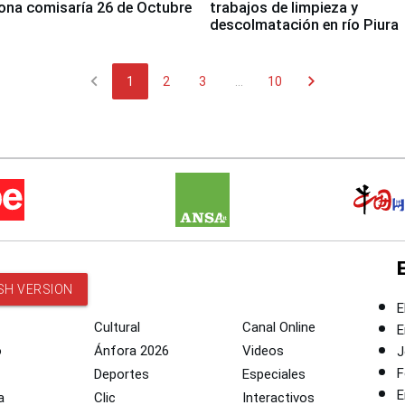
ona comisaría 26 de Octubre
trabajos de limpieza y
descolmatación en río Piura
chevron_left
chevron_right
1
2
3
...
10
SH VERSION
E
Cultural
Canal Online
E
o
Ánfora 2026
Videos
J
F
Deportes
Especiales
E
a
Clic
Interactivos