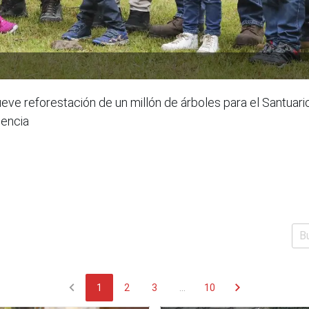
ve reforestación de un millón de árboles para el Santuar
encia
chevron_left
chevron_right
1
2
3
...
10