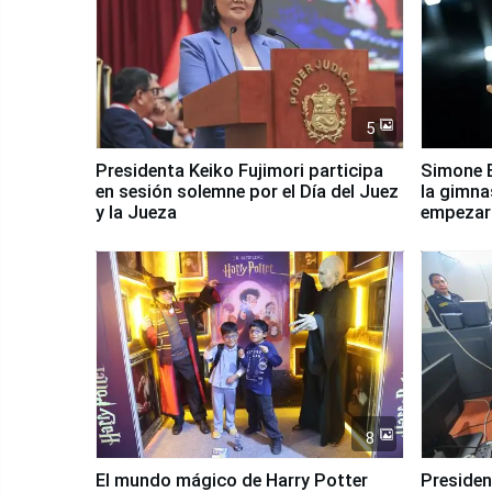
5
Presidenta Keiko Fujimori participa
Simone B
en sesión solemne por el Día del Juez
la gimna
y la Jueza
empezar 
Panamer
8
El mundo mágico de Harry Potter
Presidenta Keiko Fu