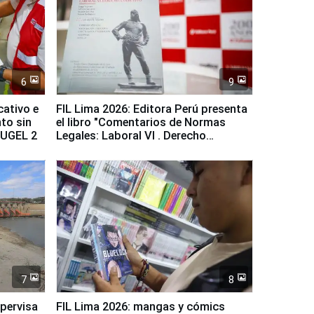
6
9
cativo e
FIL Lima 2026: Editora Perú presenta
to sin
el libro "Comentarios de Normas
a UGEL 2
Legales: Laboral Vl . Derecho
Colectivo"
7
8
upervisa
FIL Lima 2026: mangas y cómics