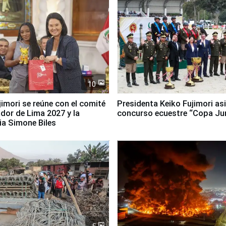
10
jimori se reúne con el comité
Presidenta Keiko Fujimori asi
dor de Lima 2027 y la
concurso ecuestre “Copa Ju
ia Simone Biles