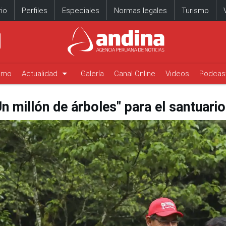
io
Perfiles
Especiales
Normas legales
Turismo
arrow_drop_down
timo
Actualidad
Galería
Canal Online
Videos
Podcas
 millón de árboles" para el santuari