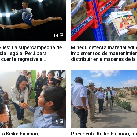
14
iles: La supercampeona de
Minedu detecta material edu
sia llegó al Perú para
implementos de mantenimien
cuenta regresiva a
distribuir en almacenes de l
icanos Lima 2027
5
jimori,
Presidenta Keiko Fujimori, s