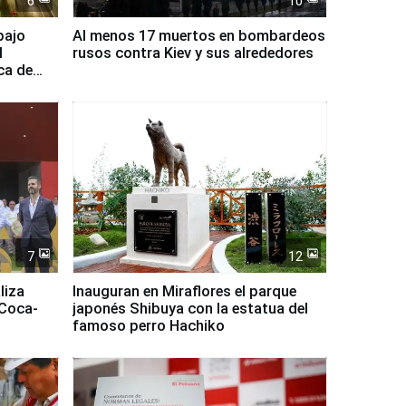
6
10
bajo
Al menos 17 muertos en bombardeos
l
rusos contra Kiev y sus alrededores
ca de
7
12
liza
Inauguran en Miraflores el parque
 Coca-
japonés Shibuya con la estatua del
famoso perro Hachiko