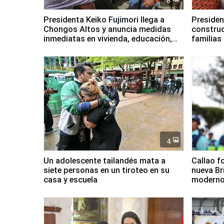
8
Presidenta Keiko Fujimori llega a
Presiden
Chongos Altos y anuncia medidas
construc
inmediatas en vivienda, educación,
familias
salud y empleo
Junín
4
Un adolescente tailandés mata a
Callao f
siete personas en un tiroteo en su
nueva Br
casa y escuela
moderno
Serenaz