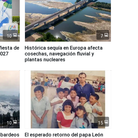
10
7
fiesta de
Histórica sequía en Europa afecta
2027
cosechas, navegación fluvial y
plantas nucleares
10
15
mbardeos
El esperado retorno del papa León