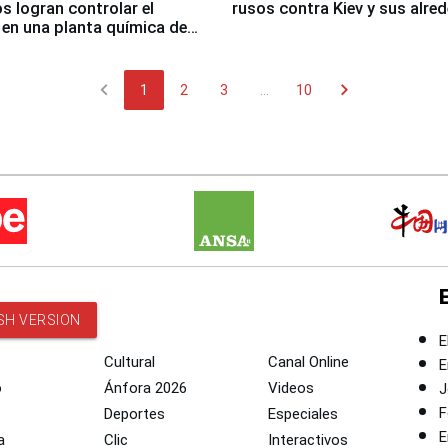
 logran controlar el
rusos contra Kiev y sus alre
 en una planta química de
 de Chile
chevron_left
chevron_right
1
2
3
...
10
SH VERSION
E
Cultural
Canal Online
E
o
Ánfora 2026
Videos
J
F
Deportes
Especiales
E
a
Clic
Interactivos