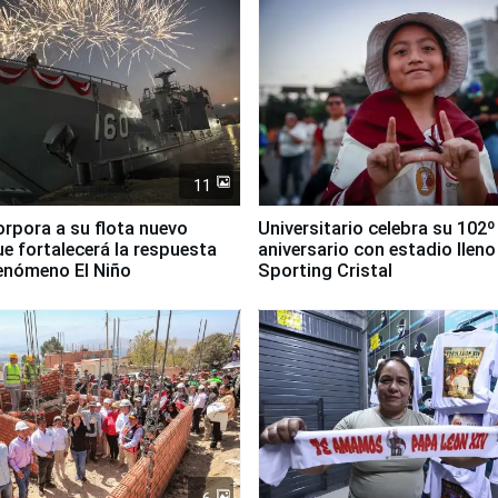
11
orpora a su flota nuevo
Universitario celebra su 102º
e fortalecerá la respuesta
aniversario con estadio lleno
fenómeno El Niño
Sporting Cristal