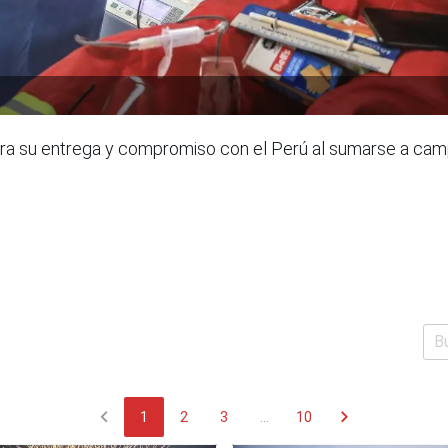
su entrega y compromiso con el Perú al sumarse a camp
chevron_left
chevron_right
1
2
3
...
10