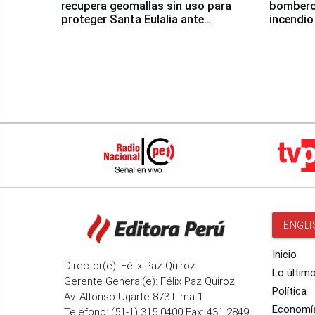
recupera geomallas sin uso para
bomberos
proteger Santa Eulalia ante
incendio
Fenómeno El Niño
Santiago
ENGLI
Inicio
Director(e): Félix Paz Quiroz
Lo últim
Gerente General(e): Félix Paz Quiroz
Política
Av. Alfonso Ugarte 873 Lima 1
Economí
Teléfono: (51-1) 315 0400 Fax: 431 2849