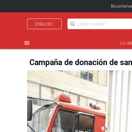
Bicentenar
ENGLISH
menu
Lo úl
Campaña de donación de san