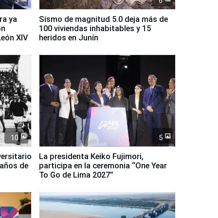
5
6
ra ya
Sismo de magnitud 5.0 deja más de
on
100 viviendas inhabitables y 15
León XIV
heridos en Junín
10
5
ersitario
La presidenta Keiko Fujimori,
 años de
participa en la ceremonia “One Year
To Go de Lima 2027”