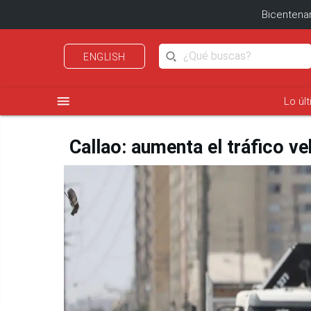
Bicentenar
ENGLISH
menu
Lo úl
Callao: aumenta el tráfico veh