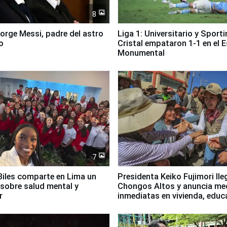
8
Jorge Messi, padre del astro
Liga 1: Universitario y Sport
o
Cristal empataron 1-1 en el 
Monumental
7
iles comparte en Lima un
Presidenta Keiko Fujimori lle
sobre salud mental y
Chongos Altos y anuncia me
r
inmediatas en vivienda, educ
salud y empleo