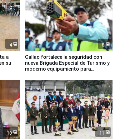
4
8
ta a
Callao fortalece la seguridad con
en su
nueva Brigada Especial de Turismo y
moderno equipamiento para
Serenazgo
10
11