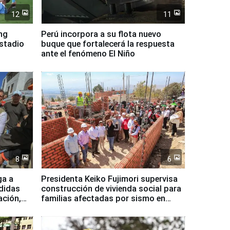
12
11
ing
Perú incorpora a su flota nuevo
Estadio
buque que fortalecerá la respuesta
ante el fenómeno El Niño
8
6
ga a
Presidenta Keiko Fujimori supervisa
didas
construcción de vivienda social para
ación,
familias afectadas por sismo en
Junín