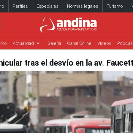
io
Perfiles
Especiales
Normas legales
Turismo
arrow_drop_down
timo
Actualidad
Galería
Canal Online
Videos
Podcas
icular tras el desvío en la av. Faucet