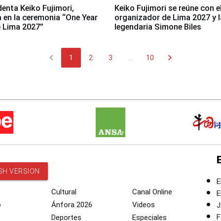
denta Keiko Fujimori,
Keiko Fujimori se reúne con e
a en la ceremonia “One Year
organizador de Lima 2027 y l
 Lima 2027”
legendaria Simone Biles
chevron_left
chevron_right
1
2
3
...
10
SH VERSION
E
Cultural
Canal Online
E
o
Ánfora 2026
Videos
J
F
Deportes
Especiales