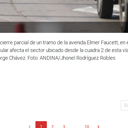
 cierre parcial de un tramo de la avenida Elmer Faucett, en 
ular afecta el sector ubicado desde la cuadra 2 de esta vía, 
Jorge Chávez. Foto: ANDINA/Jhonel Rodríguez Robles
chevron_left
chevron_right
1
2
3
...
10