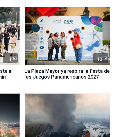
11
10
ste al
La Plaza Mayor ya respira la fiesta de
nín”
los Juegos Panamericanos 2027