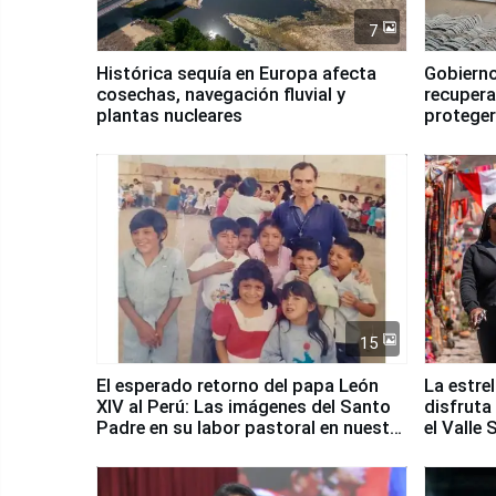
7
Histórica sequía en Europa afecta
Gobierno
cosechas, navegación fluvial y
recupera
plantas nucleares
proteger
Fenómen
15
El esperado retorno del papa León
La estre
XIV al Perú: Las imágenes del Santo
disfruta
Padre en su labor pastoral en nuestro
el Valle
país