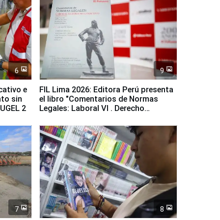
6
9
cativo e
FIL Lima 2026: Editora Perú presenta
to sin
el libro "Comentarios de Normas
a UGEL 2
Legales: Laboral Vl . Derecho
Colectivo"
7
8