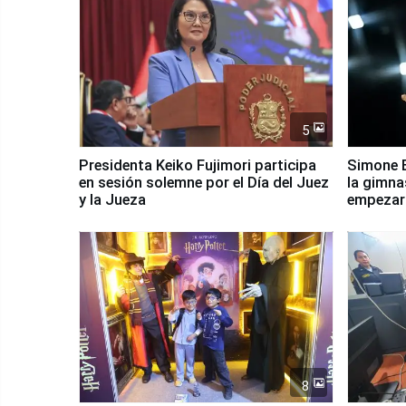
5
Presidenta Keiko Fujimori participa
Simone B
en sesión solemne por el Día del Juez
la gimna
y la Jueza
empezar 
Panamer
8