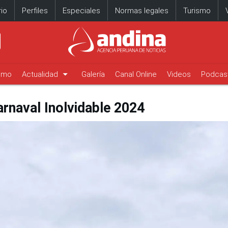
io
Perfiles
Especiales
Normas legales
Turismo
arrow_drop_down
timo
Actualidad
Galería
Canal Online
Videos
Podcas
rnaval Inolvidable 2024