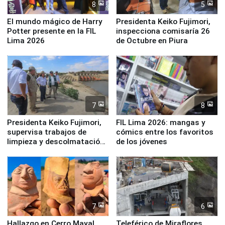
8
5
El mundo mágico de Harry
Presidenta Keiko Fujimori,
Potter presente en la FIL
inspecciona comisaría 26
Lima 2026
de Octubre en Piura
7
8
Presidenta Keiko Fujimori,
FIL Lima 2026: mangas y
supervisa trabajos de
cómics entre los favoritos
limpieza y descolmatación
de los jóvenes
en río Piura
7
6
Hallazgo en Cerro Mayal
Teleférico de Miraflores