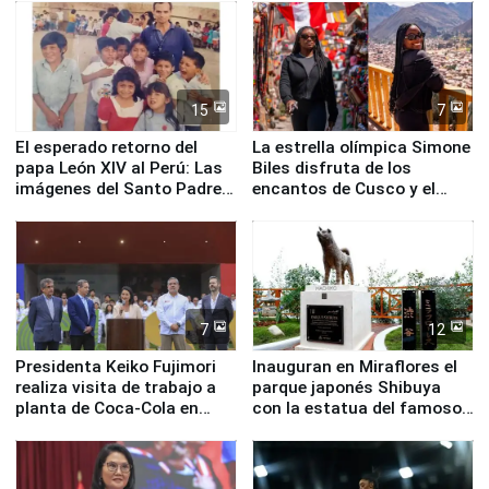
de Chile
15
7
El esperado retorno del
La estrella olímpica Simone
papa León XIV al Perú: Las
Biles disfruta de los
imágenes del Santo Padre
encantos de Cusco y el
en su labor pastoral en
Valle Sagrado
nuestro país
7
12
Presidenta Keiko Fujimori
Inauguran en Miraflores el
realiza visita de trabajo a
parque japonés Shibuya
planta de Coca-Cola en
con la estatua del famoso
Pucusana
perro Hachiko