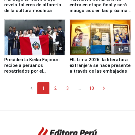
revela talleres de alfarería
entra en etapa final y será
de la cultura mochica
inaugurado en las próximas
semanas
7
16
Presidenta Keiko Fujimori
FIL Lima 2026: la literatura
recibe a peruanos
extranjera se hace presente
repatriados por el
a través de las embajadas
terremoto en Venezuela
chevron_left
chevron_right
1
2
3
...
10