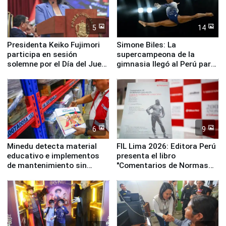
5
14
Presidenta Keiko Fujimori
Simone Biles: La
participa en sesión
supercampeona de la
solemne por el Día del Juez
gimnasia llegó al Perú para
y la Jueza
empezar cuenta regresiva a
Panamericanos Lima 2027
6
9
Minedu detecta material
FIL Lima 2026: Editora Perú
educativo e implementos
presenta el libro
de mantenimiento sin
"Comentarios de Normas
distribuir en almacenes de
Legales: Laboral Vl .
la UGEL 2
Derecho Colectivo"