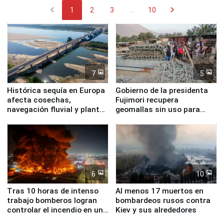
chevron_left
chevron_right
1
2
3
...
10
7
5
Histórica sequía en Europa
Gobierno de la presidenta
afecta cosechas,
Fujimori recupera
navegación fluvial y plantas
geomallas sin uso para
nucleares
proteger Santa Eulalia ante
Fenómeno El Niño
6
10
Tras 10 horas de intenso
Al menos 17 muertos en
trabajo bomberos logran
bombardeos rusos contra
controlar el incendio en una
Kiev y sus alrededores
planta química de Santiago