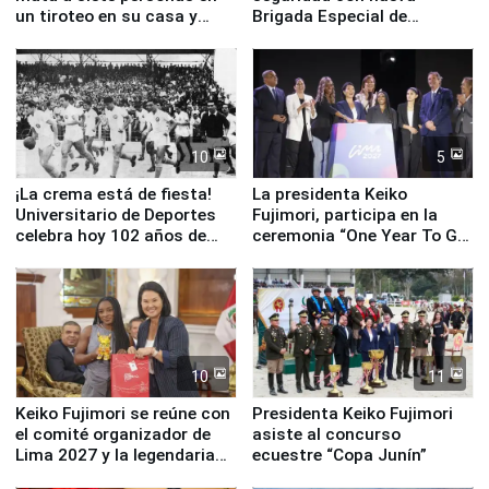
un tiroteo en su casa y
Brigada Especial de
escuela
Turismo y moderno
equipamiento para
Serenazgo
10
5
¡La crema está de fiesta!
La presidenta Keiko
Universitario de Deportes
Fujimori, participa en la
celebra hoy 102 años de
ceremonia “One Year To Go
fundación
de Lima 2027”
10
11
Keiko Fujimori se reúne con
Presidenta Keiko Fujimori
el comité organizador de
asiste al concurso
Lima 2027 y la legendaria
ecuestre “Copa Junín”
Simone Biles