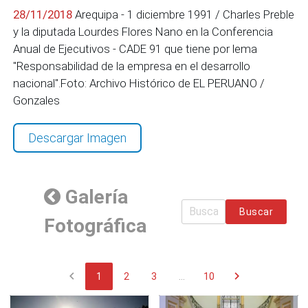
28/11/2018
Arequipa - 1 diciembre 1991 / Charles Preble
y la diputada Lourdes Flores Nano en la Conferencia
Anual de Ejecutivos - CADE 91 que tiene por lema
"Responsabilidad de la empresa en el desarrollo
nacional".Foto: Archivo Histórico de EL PERUANO /
Gonzales
Descargar Imagen
Galería
Buscar
Fotográfica
chevron_left
chevron_right
1
2
3
...
10