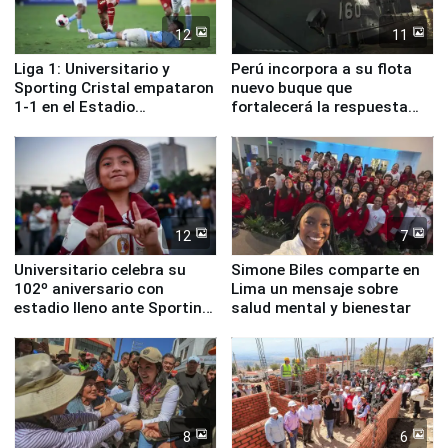
12
11
Liga 1: Universitario y
Perú incorpora a su flota
Sporting Cristal empataron
nuevo buque que
1-1 en el Estadio
fortalecerá la respuesta
Monumental
ante el fenómeno El Niño
12
7
Universitario celebra su
Simone Biles comparte en
102º aniversario con
Lima un mensaje sobre
estadio lleno ante Sporting
salud mental y bienestar
Cristal
8
6