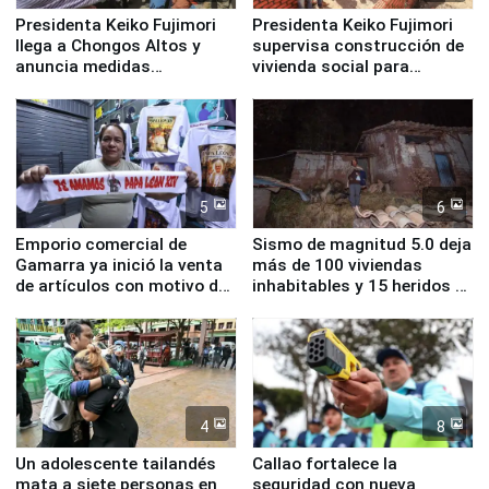
Presidenta Keiko Fujimori
Presidenta Keiko Fujimori
llega a Chongos Altos y
supervisa construcción de
anuncia medidas
vivienda social para
inmediatas en vivienda,
familias afectadas por
educación, salud y empleo
sismo en Junín
5
6
Emporio comercial de
Sismo de magnitud 5.0 deja
Gamarra ya inició la venta
más de 100 viviendas
de artículos con motivo de
inhabitables y 15 heridos en
la visita del papa León XIV
Junín
4
8
Un adolescente tailandés
Callao fortalece la
mata a siete personas en
seguridad con nueva