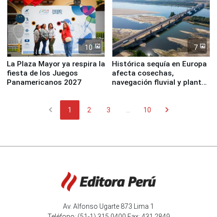
10
7
La Plaza Mayor ya respira la
Histórica sequía en Europa
fiesta de los Juegos
afecta cosechas,
Panamericanos 2027
navegación fluvial y plantas
nucleares
chevron_left
chevron_right
1
2
3
...
10
Av. Alfonso Ugarte 873 Lima 1
Teléfono: (51-1) 315 0400 Fax: 431 2849